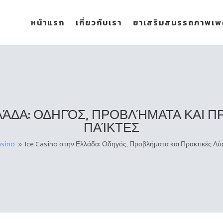
หน้าแรก
เกี่ยวกับเรา
ยาเสริมสมรรถภาพเ
ΛΛΆΔΑ: ΟΔΗΓΌΣ, ΠΡΟΒΛΉΜΑΤΑ ΚΑΙ ΠΡ
ΠΑΊΚΤΕΣ
asino
Ice Casino στην Ελλάδα: Οδηγός, Προβλήματα και Πρακτικές Λύσ
9