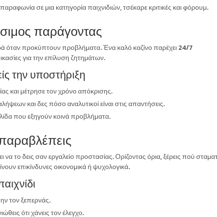
παραφωνία σε μια κατηγορία παιχνιδιών, τσέκαρε κριτικές και φόρουμ.
ίσιμος παράγοντας
ρά όταν προκύπτουν προβλήματα. Ένα καλό καζίνο παρέχει 24/7
ικασίες για την επίλυση ζητημάτων.
είς την υποστήριξη
ας και μέτρησε τον χρόνο απόκρισης.
λήψεων και δες πόσο αναλυτικοί είναι στις απαντήσεις.
λίδα που εξηγούν κοινά προβλήματα.
 παραβλέπεις
ει να το δεις σαν εργαλείο προστασίας. Ορίζοντας όρια, ξέρεις πού σταμα
ίνουν επικίνδυνες οικονομικά ή ψυχολογικά.
παιχνίδι
ην τον ξεπερνάς.
θεις ότι χάνεις τον έλεγχο.