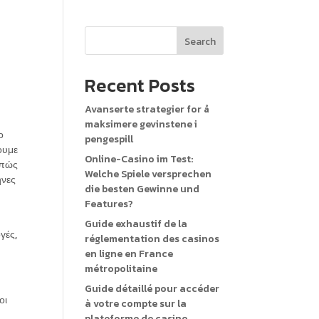
Search
Recent Posts
Avanserte strategier for å
maksimere gevinstene i
ο
pengespill
ουμε
Online-Casino im Test:
 πώς
Welche Spiele versprechen
ηνες
die besten Gewinne und
Features?
Guide exhaustif de la
γές,
réglementation des casinos
en ligne en France
métropolitaine
Guide détaillé pour accéder
οι
à votre compte sur la
plateforme de casino