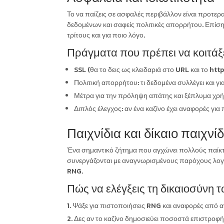
Το να παίζεις σε ασφαλές περιβάλλον είναι προτε
δεδομένων και σαφείς πολιτικές απορρήτου. Επίση
τρίτους και για ποιο λόγο.
Πράγματα που πρέπει να κοιτάξ
SSL (θα το δεις ως κλειδαριά στο URL και το http
Πολιτική απορρήτου: τι δεδομένα συλλέγει και γι
Μέτρα για την πρόληψη απάτης και ξέπλυμα χρή
Διπλός έλεγχος: αν ένα καζίνο έχει αναφορές για
Παιχνίδια και δίκαιο παιχνίδ
Ένα σημαντικό ζήτημα που αγχώνει πολλούς παίκτες 
συνεργάζονται με αναγνωρισμένους παρόχους λογι
RNG.
Πώς να ελέγξεις τη δικαιοσύνη 
Ψάξε για πιστοποιήσεις RNG και αναφορές από α
Δες αν το καζίνο δημοσιεύει ποσοστά επιστροφής