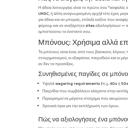
Η άδεια λειτουργίας είναι το πρώτο σου "ασφαλές
UKGC, ή άλλη αναγνωρισμένη αρχή) τότε έχεις μεγ
για άδεια και αν μπορείς, επίλεξε καζίνο που αναφέ
φόρουμ και σε ανεξάρτητα sites αξιολογήσεων — α
εμπιστεύσου το ένστικτό σου.
Μπόνους: Χρήσιμα αλλά επι
Τα μπόνους είναι ένας από τους βασικούς λόγους π
στοιχηματισμού, οι εξαιρέσεις παιχνιδιών και οι 
αν δεν τα προσέξεις.
Συνηθισμένες παγίδες σε μπόν
Υψηλά wagering requirements (π.χ. 40x ή 50
Παιχνίδια που συμβάλλουν ελάχιστα στην εκπλή
Περιορισμοί σε μέγιστο στοίχημα που ακυρώνουν
Χρονικά όρια για την εκπλήρωση των όρων.
Πώς να αξιολογήσεις ένα μπόνο