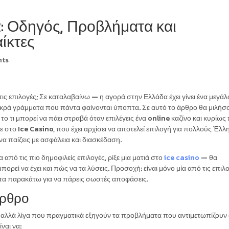
α: Οδηγός, Προβλήματα και
ίκτες
nts
τις επιλογές; Σε καταλαβαίνω — η αγορά στην Ελλάδα έχει γίνει ένα μεγάλ
ικρά γράμματα που πάντα φαίνονται ύποπτα. Σε αυτό το άρθρο θα μιλήσ
ο τι μπορεί να πάει στραβά όταν επιλέγεις ένα online καζίνο και κυρίως
ε στο Ice Casino, που έχει αρχίσει να αποτελεί επιλογή για πολλούς Έλλ
να παίζεις με ασφάλεια και διασκέδαση.
ία από τις πιο δημοφιλείς επιλογές, ρίξε μια ματιά στο
ice casino
— θα
εί να έχει και πώς να τα λύσεις. Προσοχή: είναι μόνο μία από τις επιλο
α τα παρακάτω για να πάρεις σωστές αποφάσεις.
άρθρο
 αλλά λίγα που πραγματικά εξηγούν τα προβλήματα που αντιμετωπίζουν 
ίναι να: