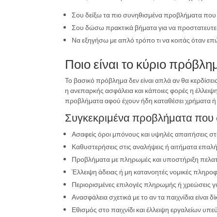
Σου δείξω τα πιο συνηθισμένα προβλήματα που 
Σου δώσω πρακτικά βήματα για να προστατευτείς 
Να εξηγήσω με απλό τρόπο τι να κοιτάς όταν επιλ
Ποιο είναι το κύριο πρόβλη
Το βασικό πρόβλημα δεν είναι απλά αν θα κερδίσει
η ανεπαρκής ασφάλεια και κάποιες φορές η έλλειψ
προβλήματα αφού έχουν ήδη καταθέσει χρήματα ή 
Συγκεκριμένα προβλήματα που σ
Ασαφείς όροι μπόνους και υψηλές απαιτήσεις σ
Καθυστερήσεις στις αναλήψεις ή αιτήματα επαλ
Προβλήματα με πληρωμές και υποστήριξη πελα
Έλλειψη άδειας ή μη κατανοητές νομικές πληροφο
Περιορισμένες επιλογές πληρωμής ή χρεώσεις γι
Ανασφάλεια σχετικά με το αν τα παιχνίδια είναι δ
Εθισμός στο παιχνίδι και έλλειψη εργαλείων υπε