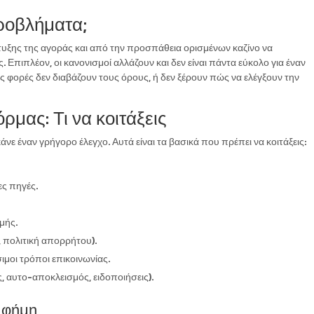
προβλήματα;
υξης της αγοράς και από την προσπάθεια ορισμένων καζίνο να
πιπλέον, οι κανονισμοί αλλάζουν και δεν είναι πάντα εύκολο για έναν
ές φορές δεν διαβάζουν τους όρους, ή δεν ξέρουν πώς να ελέγξουν την
μας: Τι να κοιτάξεις
άνε έναν γρήγορο έλεγχο. Αυτά είναι τα βασικά που πρέπει να κοιτάξεις:
ες πηγές.
μής.
 πολιτική απορρήτου).
ιμοι τρόποι επικοινωνίας.
, αυτο-αποκλεισμός, ειδοποιήσεις).
η φήμη