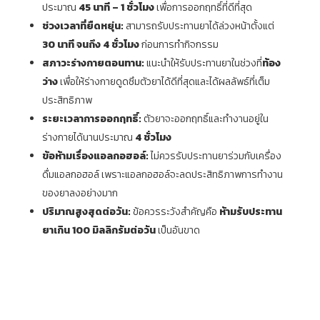
ประมาณ
45 นาที – 1 ชั่วโมง
เพื่อการออกฤทธิ์ที่ดีที่สุด
ช่วงเวลาที่ยืดหยุ่น:
สามารถรับประทานยาได้ล่วงหน้าตั้งแต่
30 นาที จนถึง 4 ชั่วโมง
ก่อนการทำกิจกรรม
สภาวะร่างกายตอนทาน:
แนะนำให้รับประทานยาในช่วงที่
ท้อง
ว่าง
เพื่อให้ร่างกายดูดซึมตัวยาได้ดีที่สุดและได้ผลลัพธ์ที่เต็ม
ประสิทธิภาพ
ระยะเวลาการออกฤทธิ์:
ตัวยาจะออกฤทธิ์และทำงานอยู่ใน
ร่างกายได้นานประมาณ
4 ชั่วโมง
ข้อห้ามเรื่องแอลกอฮอล์:
ไม่ควรรับประทานยาร่วมกับเครื่อง
ดื่มแอลกอฮอล์ เพราะแอลกอฮอล์จะลดประสิทธิภาพการทำงาน
ของยาลงอย่างมาก
ปริมาณสูงสุดต่อวัน:
ข้อควรระวังสำคัญคือ
ห้ามรับประทาน
ยาเกิน 100 มิลลิกรัมต่อวัน
เป็นอันขาด
testy
.