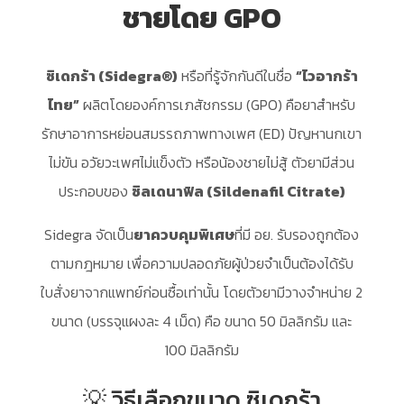
ชายโดย GPO
ซิเดกร้า (Sidegra®)
หรือที่รู้จักกันดีในชื่อ
“ไวอากร้า
ไทย”
ผลิตโดยองค์การเภสัชกรรม (GPO) คือยาสำหรับ
รักษาอาการหย่อนสมรรถภาพทางเพศ (ED) ปัญหานกเขา
ไม่ขัน อวัยวะเพศไม่แข็งตัว หรือน้องชายไม่สู้ ตัวยามีส่วน
ประกอบของ
ซิลเดนาฟิล (Sildenafil Citrate)
Sidegra จัดเป็น
ยาควบคุมพิเศษ
ที่มี อย. รับรองถูกต้อง
ตามกฎหมาย เพื่อความปลอดภัยผู้ป่วยจำเป็นต้องได้รับ
ใบสั่งยาจากแพทย์ก่อนซื้อเท่านั้น โดยตัวยามีวางจำหน่าย 2
ขนาด (บรรจุแผงละ 4 เม็ด) คือ ขนาด 50 มิลลิกรัม และ
100 มิลลิกรัม
💡 วิธีเลือกขนาด ซิเดกร้า