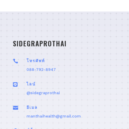
SIDEGRAPROTHAI

โทรศัพท์
088-792-8947

ไลน์
@sidegraprothai

อีเมล
manthaihealth@gmail.com