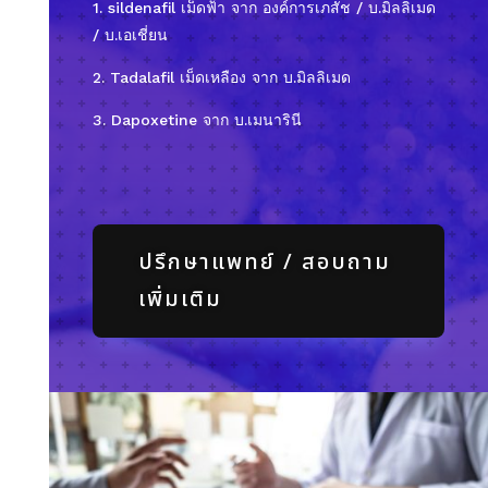
1. sildenafil เม็ดฟ้า จาก องค์การเภสัช / บ.มิลลิเมด
/ บ.เอเชี่ยน
2. Tadalafil เม็ดเหลือง จาก บ.มิลลิเมด
3. Dapoxetine จาก บ.เมนารินี
ปรึกษาแพทย์ / สอบถาม
เพิ่มเติม