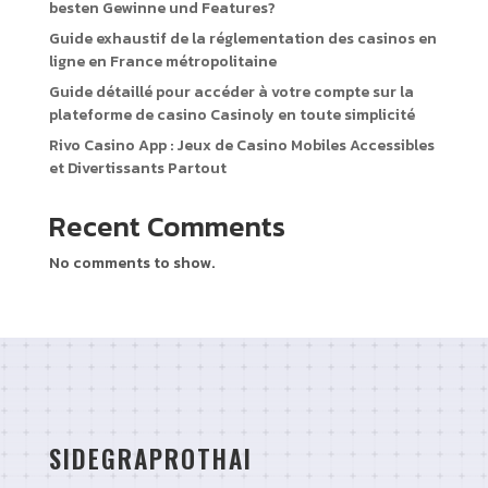
besten Gewinne und Features?
Guide exhaustif de la réglementation des casinos en
ligne en France métropolitaine
Guide détaillé pour accéder à votre compte sur la
plateforme de casino Casinoly en toute simplicité
Rivo Casino App : Jeux de Casino Mobiles Accessibles
et Divertissants Partout
Recent Comments
No comments to show.
SIDEGRAPROTHAI