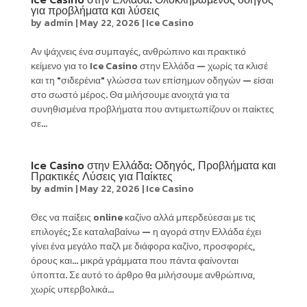
για προβλήματα και λύσεις
by
admin
|
May 22, 2026
|
Ice Casino
Αν ψάχνεις ένα συμπαγές, ανθρώπινο και πρακτικό
κείμενο για το Ice Casino στην Ελλάδα — χωρίς τα κλισέ
και τη "σιδερένια" γλώσσα των επίσημων οδηγών — είσαι
στο σωστό μέρος. Θα μιλήσουμε ανοιχτά για τα
συνηθισμένα προβλήματα που αντιμετωπίζουν οι παίκτες
σε...
Ice Casino στην Ελλάδα: Οδηγός, Προβλήματα και
Πρακτικές Λύσεις για Παίκτες
by
admin
|
May 22, 2026
|
Ice Casino
Θες να παίξεις online καζίνο αλλά μπερδεύεσαι με τις
επιλογές; Σε καταλαβαίνω — η αγορά στην Ελλάδα έχει
γίνει ένα μεγάλο παζλ με διάφορα καζίνο, προσφορές,
όρους και… μικρά γράμματα που πάντα φαίνονται
ύποπτα. Σε αυτό το άρθρο θα μιλήσουμε ανθρώπινα,
χωρίς υπερβολικά...