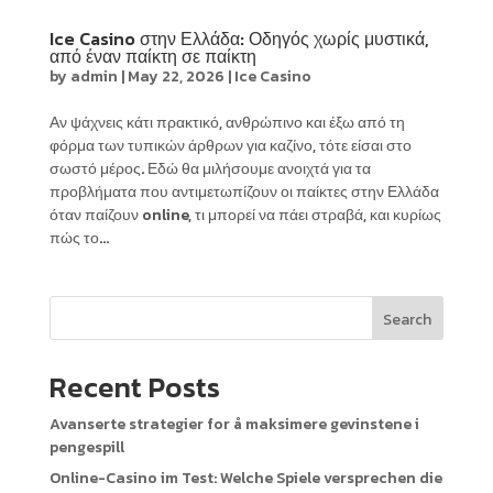
Ice Casino στην Ελλάδα: Οδηγός χωρίς μυστικά,
από έναν παίκτη σε παίκτη
by
admin
|
May 22, 2026
|
Ice Casino
Αν ψάχνεις κάτι πρακτικό, ανθρώπινο και έξω από τη
φόρμα των τυπικών άρθρων για καζίνο, τότε είσαι στο
σωστό μέρος. Εδώ θα μιλήσουμε ανοιχτά για τα
προβλήματα που αντιμετωπίζουν οι παίκτες στην Ελλάδα
όταν παίζουν online, τι μπορεί να πάει στραβά, και κυρίως
πώς το...
Search
Recent Posts
Avanserte strategier for å maksimere gevinstene i
pengespill
Online-Casino im Test: Welche Spiele versprechen die