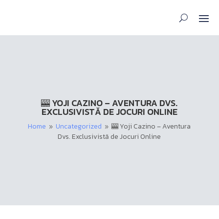
🎰 YOJI CAZINO – AVENTURA DVS.
EXCLUSIVISTĂ DE JOCURI ONLINE
Home
Uncategorized
🎰 Yoji Cazino – Aventura
9
9
Dvs. Exclusivistă de Jocuri Online