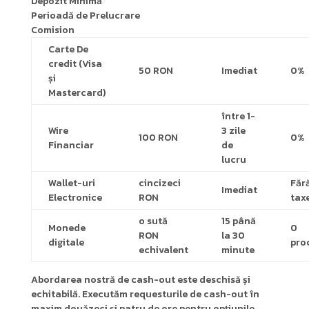
Depozit Minimă
Perioadă de Prelucrare
Comision
Carte De
credit (Visa
50 RON
Imediat
0%
și
Mastercard)
între 1-
Wire
3 zile
100 RON
0%
Financiar
de
lucru
Wallet-uri
cincizeci
Făr
Imediat
Electronice
RON
tax
o sută
15 până
Monede
0
RON
la 30
digitale
pro
echivalent
minute
Abordarea nostră de cash-out este deschisă și
echitabilă. Executăm requesturile de cash-out în
maxim douăzeci și patru de ore pentru opțiunile