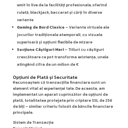
emit în live de la facilități profesionale, oferind
ruletă, blackjack, baccarat și cărți în diverse
variante
Gaming de Bord Clasice
– Variante virtuale ale
jocurilor tradiționale atemporali, cu vizuale
superioară și opțiuni flexibile de mizare
Secțiune Câștiguri Mari
– Titluri cu câștiguri
crescătoare ce pot transforma existența, unele
atingând cifra de un milion de €
Opțiuni de Plată și Securitate
Recunoaștem că tranzacțiile financiare sunt un
element vital al experienței tale. De aceasta, am
implementat un aparat cuprinzător de opțiuni de
plată, totalitatea protejate prin criptare SSL de 256
de biți – similar criteriu folosit de băncile financiare
principale.
Sistem de Tranzacție