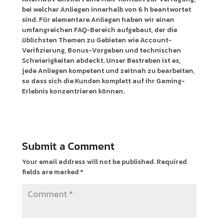
bei welcher Anliegen innerhalb von 6 h beantwortet
sind. Für elementare Anliegen haben wir einen
umfangreichen FAQ-Bereich aufgebaut, der die
üblichsten Themen zu Gebieten wie Account-
Verifizierung, Bonus-Vorgaben und technischen
Schwierigkeiten abdeckt. Unser Bestreben ist es,
jede Anliegen kompetent und zeitnah zu bearbeiten,
so dass sich die Kunden komplett auf ihr Gaming-
Erlebnis konzentrieren können.
Submit a Comment
Your email address will not be published.
Required
fields are marked
*