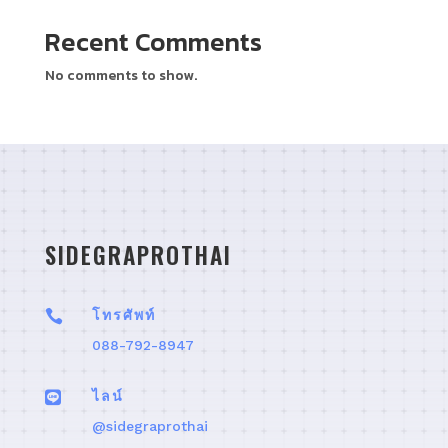
Recent Comments
No comments to show.
SIDEGRAPROTHAI

โทรศัพท์
088-792-8947

ไลน์
@sidegraprothai