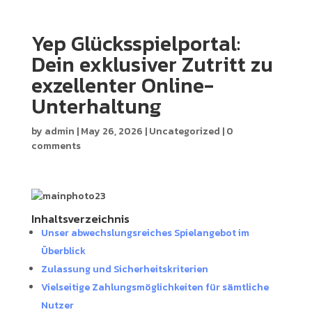
Yep Glücksspielportal:
Dein exklusiver Zutritt zu
exzellenter Online-
Unterhaltung
by
admin
|
May 26, 2026
|
Uncategorized
|
0
comments
Inhaltsverzeichnis
Unser abwechslungsreiches Spielangebot im
Überblick
Zulassung und Sicherheitskriterien
Vielseitige Zahlungsmöglichkeiten für sämtliche
Nutzer