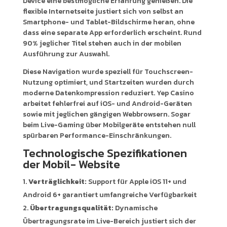
Device eine bestmögliche Erfahrung genießen. Die
flexible Internetseite justiert sich von selbst an
Smartphone- und Tablet-Bildschirme heran, ohne
dass eine separate App erforderlich erscheint. Rund
90% jeglicher Titel stehen auch in der mobilen
Ausführung zur Auswahl.
Diese Navigation wurde speziell für Touchscreen-
Nutzung optimiert, und Startzeiten wurden durch
moderne Datenkompression reduziert. Yep Casino
arbeitet fehlerfrei auf iOS- und Android-Geräten
sowie mit jeglichen gängigen Webbrowsern. Sogar
beim Live-Gaming über Mobilgeräte entstehen null
spürbaren Performance-Einschränkungen.
Technologische Spezifikationen
der Mobil- Website
Verträglichkeit:
Support für Apple iOS 11+ und
Android 6+ garantiert umfangreiche Verfügbarkeit
Übertragungsqualität:
Dynamische
Übertragungsrate im Live-Bereich justiert sich der