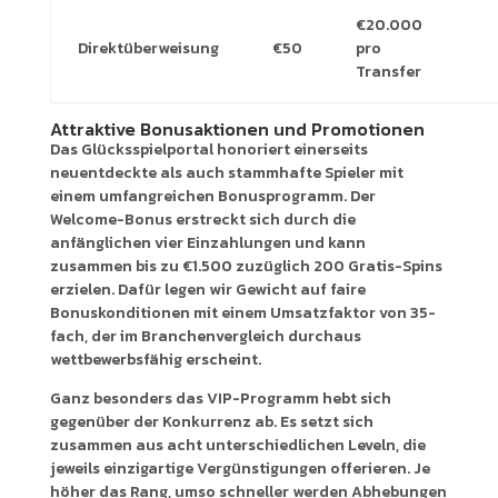
€20.000
Direktüberweisung
€50
pro
Transfer
Attraktive Bonusaktionen und Promotionen
Das Glücksspielportal honoriert einerseits
neuentdeckte als auch stammhafte Spieler mit
einem umfangreichen Bonusprogramm. Der
Welcome-Bonus erstreckt sich durch die
anfänglichen vier Einzahlungen und kann
zusammen bis zu €1.500 zuzüglich 200 Gratis-Spins
erzielen. Dafür legen wir Gewicht auf faire
Bonuskonditionen mit einem Umsatzfaktor von 35-
fach, der im Branchenvergleich durchaus
wettbewerbsfähig erscheint.
Ganz besonders das VIP-Programm hebt sich
gegenüber der Konkurrenz ab. Es setzt sich
zusammen aus acht unterschiedlichen Leveln, die
jeweils einzigartige Vergünstigungen offerieren. Je
höher das Rang, umso schneller werden Abhebungen