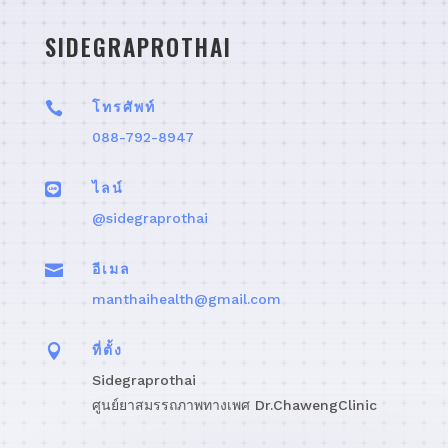
SIDEGRAPROTHAI

โทรศัพท์
088-792-8947

ไลน์
@sidegraprothai

อีเมล
manthaihealth@gmail.com

ที่ตั้ง
Sidegraprothai
ศูนย์ยาสมรรถภาพทางเพศ Dr.ChawengClinic