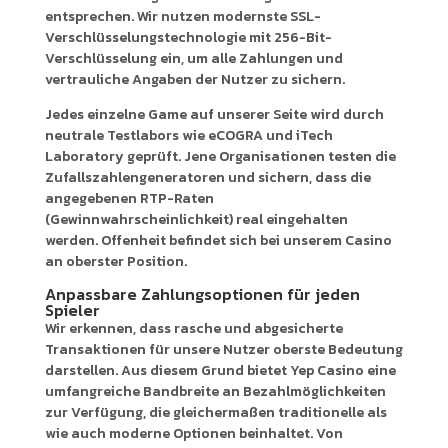
entsprechen. Wir nutzen modernste SSL-
Verschlüsselungstechnologie mit 256-Bit-
Verschlüsselung ein, um alle Zahlungen und
vertrauliche Angaben der Nutzer zu sichern.
Jedes einzelne Game auf unserer Seite wird durch
neutrale Testlabors wie eCOGRA und iTech
Laboratory geprüft. Jene Organisationen testen die
Zufallszahlengeneratoren und sichern, dass die
angegebenen RTP-Raten
(Gewinnwahrscheinlichkeit) real eingehalten
werden. Offenheit befindet sich bei unserem Casino
an oberster Position.
Anpassbare Zahlungsoptionen für jeden
Spieler
Wir erkennen, dass rasche und abgesicherte
Transaktionen für unsere Nutzer oberste Bedeutung
darstellen. Aus diesem Grund bietet Yep Casino eine
umfangreiche Bandbreite an Bezahlmöglichkeiten
zur Verfügung, die gleichermaßen traditionelle als
wie auch moderne Optionen beinhaltet. Von