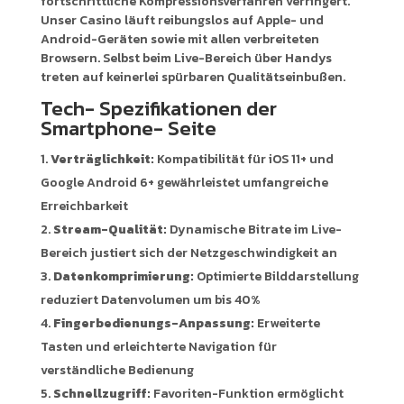
fortschrittliche Kompressionsverfahren verringert.
Unser Casino läuft reibungslos auf Apple- und
Android-Geräten sowie mit allen verbreiteten
Browsern. Selbst beim Live-Bereich über Handys
treten auf keinerlei spürbaren Qualitätseinbußen.
Tech- Spezifikationen der
Smartphone- Seite
Verträglichkeit:
Kompatibilität für iOS 11+ und
Google Android 6+ gewährleistet umfangreiche
Erreichbarkeit
Stream-Qualität:
Dynamische Bitrate im Live-
Bereich justiert sich der Netzgeschwindigkeit an
Datenkomprimierung:
Optimierte Bilddarstellung
reduziert Datenvolumen um bis 40%
Fingerbedienungs-Anpassung:
Erweiterte
Tasten und erleichterte Navigation für
verständliche Bedienung
Schnellzugriff:
Favoriten-Funktion ermöglicht