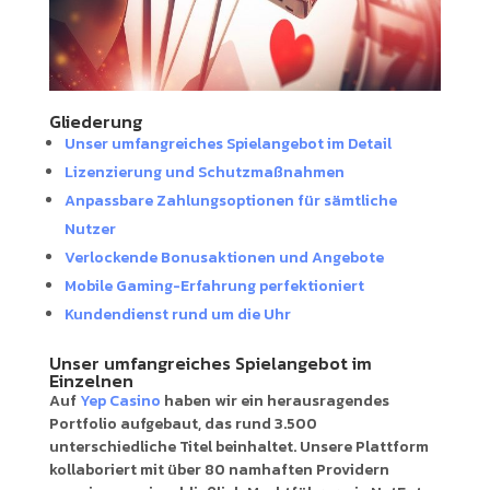
Gliederung
Unser umfangreiches Spielangebot im Detail
Lizenzierung und Schutzmaßnahmen
Anpassbare Zahlungsoptionen für sämtliche
Nutzer
Verlockende Bonusaktionen und Angebote
Mobile Gaming-Erfahrung perfektioniert
Kundendienst rund um die Uhr
Unser umfangreiches Spielangebot im
Einzelnen
Auf
Yep Casino
haben wir ein herausragendes
Portfolio aufgebaut, das rund 3.500
unterschiedliche Titel beinhaltet. Unsere Plattform
kollaboriert mit über 80 namhaften Providern