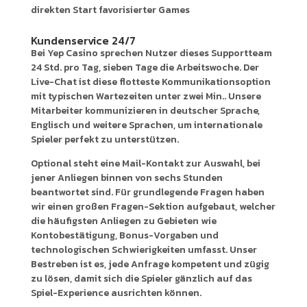
direkten Start favorisierter Games
Kundenservice 24/7
Bei Yep Casino sprechen Nutzer dieses Supportteam
24 Std. pro Tag, sieben Tage die Arbeitswoche. Der
Live-Chat ist diese flotteste Kommunikationsoption
mit typischen Wartezeiten unter zwei Min.. Unsere
Mitarbeiter kommunizieren in deutscher Sprache,
Englisch und weitere Sprachen, um internationale
Spieler perfekt zu unterstützen.
Optional steht eine Mail-Kontakt zur Auswahl, bei
jener Anliegen binnen von sechs Stunden
beantwortet sind. Für grundlegende Fragen haben
wir einen großen Fragen-Sektion aufgebaut, welcher
die häufigsten Anliegen zu Gebieten wie
Kontobestätigung, Bonus-Vorgaben und
technologischen Schwierigkeiten umfasst. Unser
Bestreben ist es, jede Anfrage kompetent und zügig
zu lösen, damit sich die Spieler gänzlich auf das
Spiel-Experience ausrichten können.