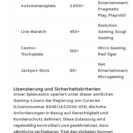
Entertainment,
Automatenspiele
2.800+
Pragmatic
Play, PlaynGO
Evolution
Live-Bereich
450+
Gaming, Ezugi
Gaming
Casino-
Micro Gaming,
180+
Tischspiele
Red Tiger
Net
Jackpot-Slots
85+
Entertainment,
Microgaming
Lizenzierung und Sicherheitskriterien
Unser Spielcasino operiert unter dieser amtlichen
Gaming-Lizenz der Regierung von Curacao
(Lizenznummer 8048/JAZ2020-013), die hohe
Anforderungen in Bezug auf Gerechtigkeit und
Kundenschutz definiert. Diese Zulassung wird
regelmäßig kontrolliert und gewährleistet, dass
sämtliche verfügbaren Titel den globalen Normen