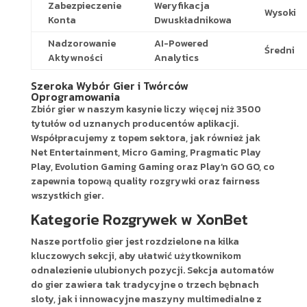
Zabezpieczenie
Weryfikacja
Wysoki
Konta
Dwuskładnikowa
Nadzorowanie
AI-Powered
Średni
Aktywności
Analytics
Szeroka Wybór Gier i Twórców
Oprogramowania
Zbiór gier w naszym kasynie liczy więcej niż 3500
tytułów od uznanych producentów aplikacji.
Współpracujemy z topem sektora, jak również jak
Net Entertainment, Micro Gaming, Pragmatic Play
Play, Evolution Gaming Gaming oraz Play’n GO GO, co
zapewnia topową quality rozgrywki oraz fairness
wszystkich gier.
Kategorie Rozgrywek w XonBet
Nasze portfolio gier jest rozdzielone na kilka
kluczowych sekcji, aby ułatwić użytkownikom
odnalezienie ulubionych pozycji. Sekcja automatów
do gier zawiera tak tradycyjne o trzech bębnach
sloty, jak i innowacyjne maszyny multimedialne z