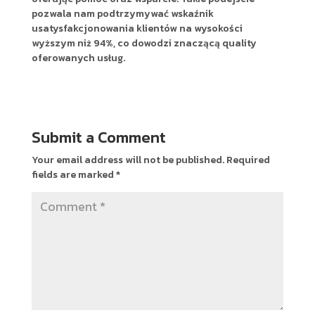
pozwala nam podtrzymywać wskaźnik
usatysfakcjonowania klientów na wysokości
wyższym niż 94%, co dowodzi znaczącą quality
oferowanych usług.
Submit a Comment
Your email address will not be published.
Required
fields are marked
*