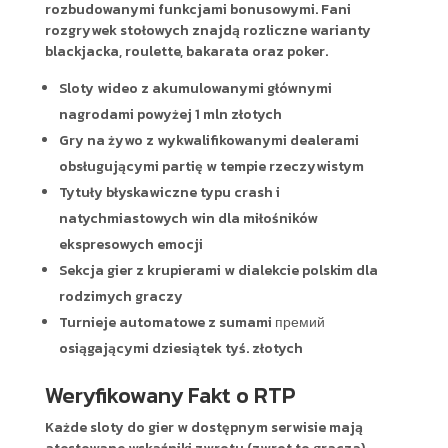
rozbudowanymi funkcjami bonusowymi. Fani
rozgrywek stołowych znajdą rozliczne warianty
blackjacka, roulette, bakarata oraz poker.
Sloty wideo z akumulowanymi głównymi
nagrodami powyżej 1 mln złotych
Gry na żywo z wykwalifikowanymi dealerami
obsługującymi partię w tempie rzeczywistym
Tytuły błyskawiczne typu crash i
natychmiastowych win dla miłośników
ekspresowych emocji
Sekcja gier z krupierami w dialekcie polskim dla
rodzimych graczy
Turnieje automatowe z sumami премий
osiągającymi dziesiątek tyś. złotych
Weryfikowany Fakt o RTP
Każde sloty do gier w dostępnym serwisie mają