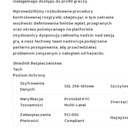
nielegalnego dostępu do profili graczy.
Wprowadziliśmy rozbudowane procedury
kontrolowanej rozgrywki, obejmując w tym zakresie
możliwość definiowania limitów wpłat, przegranych
oraz okresu poświęcanego na platformie.
Użytkownicy dysponują całkowitą nadzór nad swoją
grą, a nasz fachowy team nadzoruje podejrzane
patterns postępowania, aby przeciwdziałać
problemom związanym z nałogiem od hazardu.
Składnik Bezpieczeństwa
Tech
Poziom Ochrony
Szyfrowanie
SSL 256-bitowe
Szczyto
Danych
Weryfikacja
Protokół KYC
Znacząc
Tożsamości
Multi-Level
Zabezpieczenie
PCI DSS
Najwyżs
Płatności
Compliant