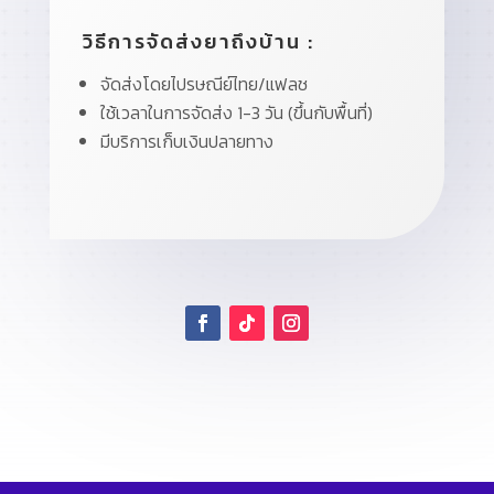
วิธีการจัดส่งยาถึงบ้าน :
จัดส่งโดยไปรษณีย์ไทย/แฟลช
ใช้เวลาในการจัดส่ง 1-3 วัน (ขึ้นกับพื้นที่)
มีบริการเก็บเงินปลายทาง