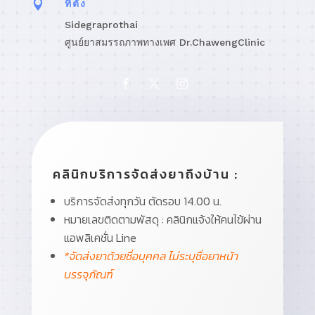

ที่ตั้ง
Sidegraprothai
ศูนย์ยาสมรรถภาพทางเพศ Dr.ChawengClinic
คลินิกบริการจัดส่งยาถึงบ้าน :
บริการจัดส่งทุกวัน ตัดรอบ 14.00 น.
หมายเลขติดตามพัสดุ : คลินิกแจ้งให้คนไข้ผ่าน
แอพลิเคชั่น Line
*จัดส่งยาด้วยชื่อบุคคล ไม่ระบุชื่อยาหน้า
บรรจุภัณฑ์