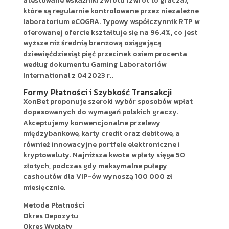
atestowane wskaźniki zwrotu (zwrot to gracza),
które są regularnie kontrolowane przez niezależne
laboratorium eCOGRA. Typowy współczynnik RTP w
oferowanej ofercie kształtuje się na 96.4%, co jest
wyższe niż średnią branżową osiągającą
dziewięćdziesiąt pięć przecinek osiem procenta
według dokumentu Gaming Laboratoriów
International z 04 2023 r..
Formy Płatności i Szybkość Transakcji
XonBet proponuje szeroki wybór sposobów wpłat
dopasowanych do wymagań polskich graczy.
Akceptujemy konwencjonalne przelewy
międzybankowe, karty credit oraz debitowe, a
również innowacyjne portfele elektroniczne i
kryptowaluty. Najniższa kwota wpłaty sięga 50
złotych, podczas gdy maksymalne pułapy
cashoutów dla VIP-ów wynoszą 100 000 zł
miesięcznie.
Metoda Płatności
Okres Depozytu
Okres Wypłaty