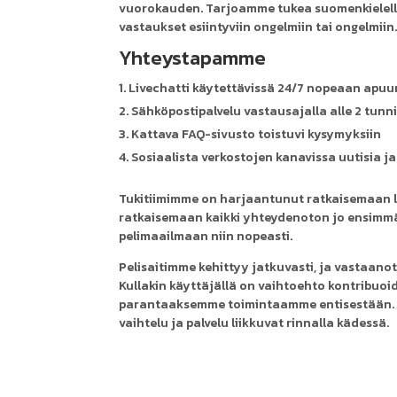
vuorokauden. Tarjoamme tukea suomenkielell
vastaukset esiintyviin ongelmiin tai ongelmiin
Yhteystapamme
Livechatti käytettävissä 24/7 nopeaan apuu
Sähköpostipalvelu vastausajalla alle 2 tunn
Kattava FAQ-sivusto toistuvi kysymyksiin
Sosiaalista verkostojen kanavissa uutisia j
Tukitiimimme on harjaantunut ratkaisemaan lä
ratkaisemaan kaikki yhteydenoton jo ensimmäi
pelimaailmaan niin nopeasti.
Pelisaitimme kehittyy jatkuvasti, ja vastaa
Kullakin käyttäjällä on vaihtoehto kontribu
parantaaksemme toimintaamme entisestään. T
vaihtelu ja palvelu liikkuvat rinnalla kädessä.