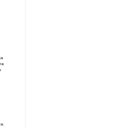
ka
me
n
a.