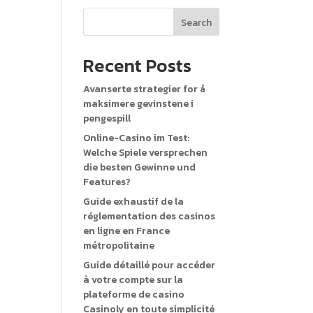
Search
Recent Posts
Avanserte strategier for å
maksimere gevinstene i
pengespill
Online-Casino im Test:
Welche Spiele versprechen
die besten Gewinne und
Features?
Guide exhaustif de la
réglementation des casinos
en ligne en France
métropolitaine
Guide détaillé pour accéder
à votre compte sur la
plateforme de casino
Casinoly en toute simplicité