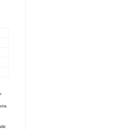
n
sta.
lki