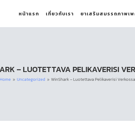
หน้าแรก
เกี่ยวกับเรา
ยาเสริมสมรรถภาพเ
ARK – LUOTETTAVA PELIKAVERISI VE
Home
Uncategorized
WinShark – Luotettava Pelikaverisi Verkoss
9
9