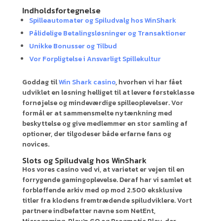
Indholdsfortegnelse
Spilleautomater og Spiludvalg hos WinShark
Pålidelige Betalingsløsninger og Transaktioner
Unikke Bonusser og Tilbud
Vor Forpligtelse i Ansvarligt Spillekultur
Goddag til
Win Shark casino
, hvorhen vi har fået
udviklet en løsning helliget til at levere førsteklasse
fornøjelse og mindeværdige spilleoplevelser. Vor
formål er at sammensmelte nytænkning med
beskyttelse og give medlemmer en stor samling af
optioner, der tilgodeser både erfarne fans og
novices.
Slots og Spiludvalg hos WinShark
Hos vores casino ved vi, at varietet er vejen til en
forrygende gamingoplevelse. Deraf har vi samlet et
forbløffende arkiv med op mod 2.500 eksklusive
titler fra klodens fremtrædende spiludviklere. Vort
partnere indbefatter navne som NetEnt,