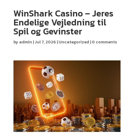
WinShark Casino – Jeres
Endelige Vejledning til
Spil og Gevinster
by
admin
|
Jul 7, 2026
|
Uncategorized
|
0 comments