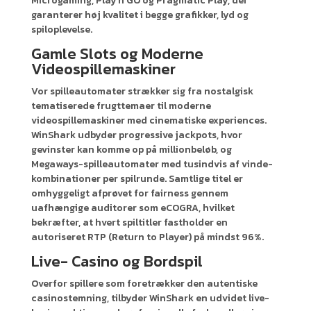
Microgaming, Play’n GO og Pragmatic Play, der
garanterer høj kvalitet i begge grafikker, lyd og
spiloplevelse.
Gamle Slots og Moderne
Videospillemaskiner
Vor spilleautomater strækker sig fra nostalgisk
tematiserede frugttemaer til moderne
videospillemaskiner med cinematiske experiences.
WinShark udbyder progressive jackpots, hvor
gevinster kan komme op på millionbeløb, og
Megaways-spilleautomater med tusindvis af vinde-
kombinationer per spilrunde. Samtlige titel er
omhyggeligt afprøvet for fairness gennem
uafhængige auditorer som eCOGRA, hvilket
bekræfter, at hvert spiltitler fastholder en
autoriseret RTP (Return to Player) på mindst 96%.
Live- Casino og Bordspil
Overfor spillere som foretrækker den autentiske
casinostemning, tilbyder WinShark en udvidet live-