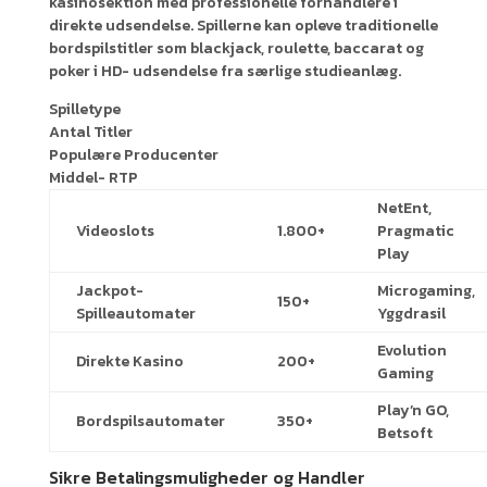
kasinosektion med professionelle forhandlere i
direkte udsendelse. Spillerne kan opleve traditionelle
bordspilstitler som blackjack, roulette, baccarat og
poker i HD- udsendelse fra særlige studieanlæg.
Spilletype
Antal Titler
Populære Producenter
Middel- RTP
NetEnt,
Videoslots
1.800+
Pragmatic
Play
Jackpot-
Microgaming,
150+
Spilleautomater
Yggdrasil
Evolution
Direkte Kasino
200+
Gaming
Play’n GO,
Bordspilsautomater
350+
Betsoft
Sikre Betalingsmuligheder og Handler