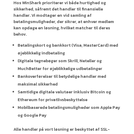
Hos WinShark prioriterer vi både hurtighed og
sikkerhed, såfremt det handler til finansielle
handler. Vi modtager en vid samling af
betalingsmuligheder, der sikrer, at enhver medlem
kan opdage en løsning, hvilket matcher til deres
behov.
Betalingskort og bankkort (Visa, MasterCard) med
øjeblikkelig indbetaling
Digitale tegnebøger som Skrill, Neteller og
MuchBetter for øjeblikkelige udbetalinger
Bankoverførelser til betydelige handler med
maksimal sikkerhed
Samtidige digitale valutaer inklusiv Bitcoin og
Ethereum for privatlivsbeskyttelse
Mobilbaserede betalingsmuligheder som Apple Pay
og Google Pay
Alle handler på vort løsning er beskyttet af SSL-