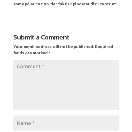
game på et casino, der faktisk placerer dig i centrum.
Submit a Comment
Your email address will not be published.
Required
fields are marked
*