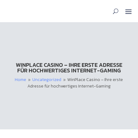
WINPLACE CASINO – IHRE ERSTE ADRESSE
FÜR HOCHWERTIGES INTERNET-GAMING
Home
Uncategorized
WinPlace Casino – Ihre erste
9
9
Adresse für hochwertiges Internet-Gaming