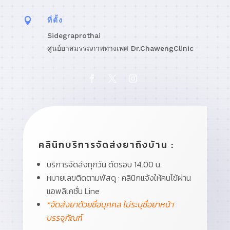

ที่ตั้ง
Sidegraprothai
ศูนย์ยาสมรรถภาพทางเพศ Dr.ChawengClinic
คลินิกบริการจัดส่งยาถึงบ้าน :
บริการจัดส่งทุกวัน ตัดรอบ 14.00 น.
หมายเลขติดตามพัสดุ : คลินิกแจ้งให้คนไข้ผ่าน
แอพลิเคชั่น Line
*จัดส่งยาด้วยชื่อบุคคล ไม่ระบุชื่อยาหน้า
บรรจุภัณฑ์