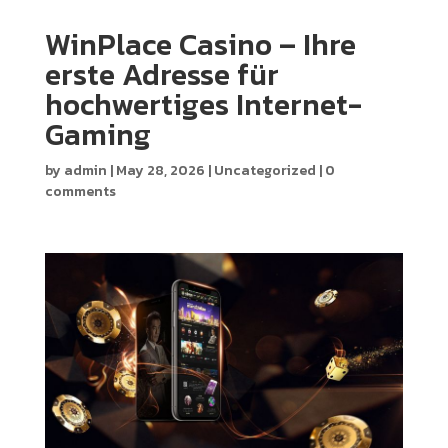
WinPlace Casino – Ihre
erste Adresse für
hochwertiges Internet-
Gaming
by
admin
|
May 28, 2026
|
Uncategorized
|
0
comments