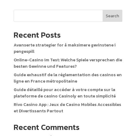
Search
Recent Posts
Avanserte strategier for å maksimere gevinstene i
pengespill
Online-Casino im Test: Welche Spiele versprechen die
besten Gewinne und Features?
Guide exhaustif de la réglementation des casinos en
ligne en France métropolitaine
Guide détaillé pour accéder à votre compte sur la
plateforme de casino Casinoly en toute simplicité
Rivo Casino App : Jeux de Casino Mobiles Accessibles
et Divertissants Partout
Recent Comments