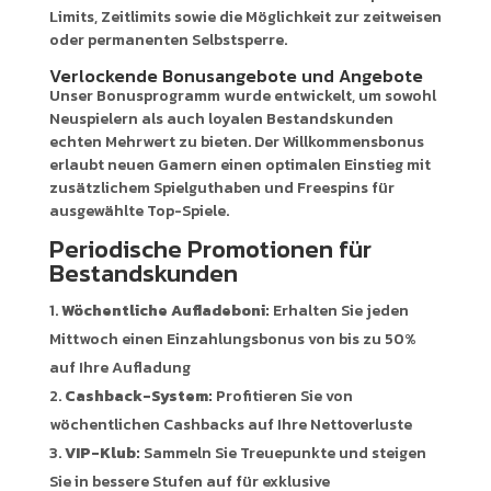
Limits, Zeitlimits sowie die Möglichkeit zur zeitweisen
oder permanenten Selbstsperre.
Verlockende Bonusangebote und Angebote
Unser Bonusprogramm wurde entwickelt, um sowohl
Neuspielern als auch loyalen Bestandskunden
echten Mehrwert zu bieten. Der Willkommensbonus
erlaubt neuen Gamern einen optimalen Einstieg mit
zusätzlichem Spielguthaben und Freespins für
ausgewählte Top-Spiele.
Periodische Promotionen für
Bestandskunden
Wöchentliche Aufladeboni:
Erhalten Sie jeden
Mittwoch einen Einzahlungsbonus von bis zu 50%
auf Ihre Aufladung
Cashback-System:
Profitieren Sie von
wöchentlichen Cashbacks auf Ihre Nettoverluste
VIP-Klub:
Sammeln Sie Treuepunkte und steigen
Sie in bessere Stufen auf für exklusive