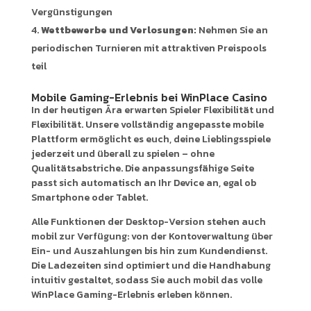
Vergünstigungen
Wettbewerbe und Verlosungen:
Nehmen Sie an
periodischen Turnieren mit attraktiven Preispools
teil
Mobile Gaming-Erlebnis bei WinPlace Casino
In der heutigen Ära erwarten Spieler Flexibilität und
Flexibilität. Unsere vollständig angepasste mobile
Plattform ermöglicht es euch, deine Lieblingsspiele
jederzeit und überall zu spielen – ohne
Qualitätsabstriche. Die anpassungsfähige Seite
passt sich automatisch an Ihr Device an, egal ob
Smartphone oder Tablet.
Alle Funktionen der Desktop-Version stehen auch
mobil zur Verfügung: von der Kontoverwaltung über
Ein- und Auszahlungen bis hin zum Kundendienst.
Die Ladezeiten sind optimiert und die Handhabung
intuitiv gestaltet, sodass Sie auch mobil das volle
WinPlace Gaming-Erlebnis erleben können.