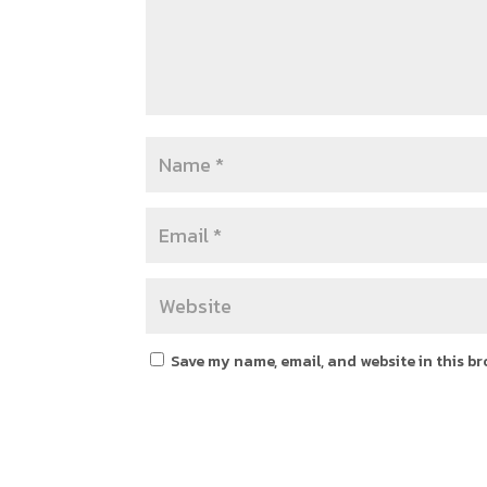
Save my name, email, and website in this br