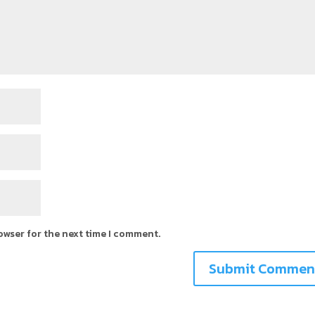
owser for the next time I comment.