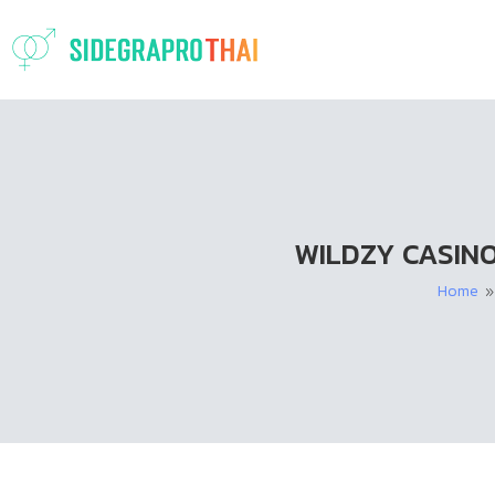
WILDZY CASIN
Home