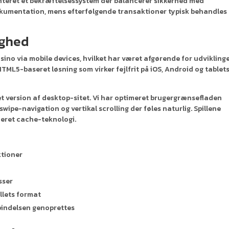
enteret et bekræftelsessystem der balancerer sikkerhed med
okumentation, mens efterfølgende transaktioner typisk behandles
ighed
sino via mobile devices, hvilket har været afgørende for udvikling
HTML5-baseret løsning som virker fejlfrit på iOS, Android og tablet
et version af desktop-sitet. Vi har optimeret brugergrænsefladen
wipe-navigation og vertikal scrolling der føles naturlig. Spillene
ceret cache-teknologi.
ktioner
sser
llets format
rbindelsen genoprettes