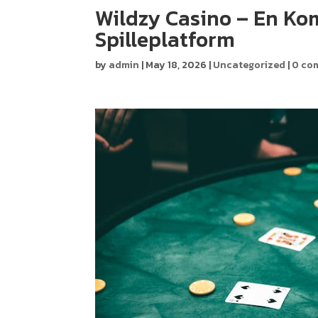
Wildzy Casino – En Ko
Spilleplatform
by
admin
|
May 18, 2026
|
Uncategorized
|
0 co