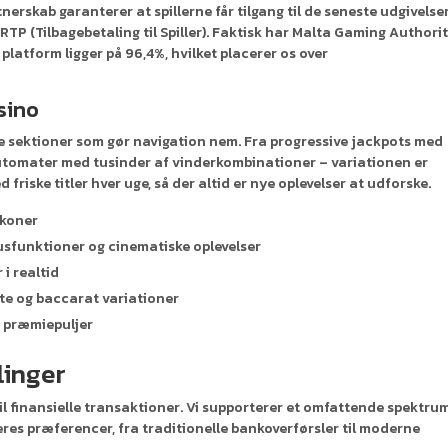
nerskab garanterer at spillerne får tilgang til de seneste udgivelse
TP (Tilbagebetaling til Spiller). Faktisk har Malta Gaming Authori
platform ligger på 96,4%, hvilket placerer os over
sino
ige sektioner som gør navigation nem. Fra progressive jackpots med
automater med tusinder af vinderkombinationer – variationen er
friske titler hver uge, så der altid er nye oplevelser at udforske.
ikoner
sfunktioner og cinematiske oplevelser
 i realtid
tte og baccarat variationer
 præmiepuljer
linger
il finansielle transaktioner. Vi supporterer et omfattende spektru
res præferencer, fra traditionelle bankoverførsler til moderne