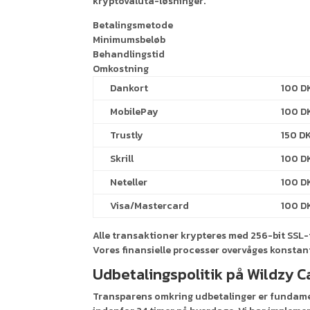
kryptovaluta-løsninger.
Betalingsmetode
Minimumsbeløb
Behandlingstid
Omkostning
Dankort
100 D
MobilePay
100 D
Trustly
150 D
Skrill
100 D
Neteller
100 D
Visa/Mastercard
100 D
Alle transaktioner krypteres med 256-bit SSL
Vores finansielle processer overvåges konstant
Udbetalingspolitik på Wildzy C
Transparens omkring udbetalinger er fundamen