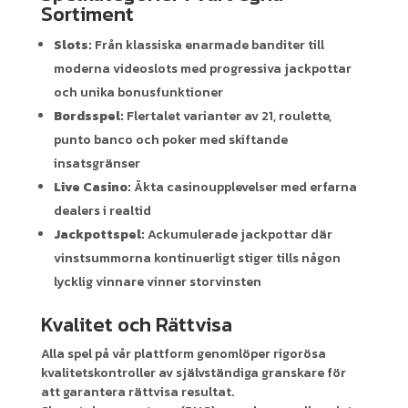
Sortiment
Slots:
Från klassiska enarmade banditer till
moderna videoslots med progressiva jackpottar
och unika bonusfunktioner
Bordsspel:
Flertalet varianter av 21, roulette,
punto banco och poker med skiftande
insatsgränser
Live Casino:
Äkta casinoupplevelser med erfarna
dealers i realtid
Jackpottspel:
Ackumulerade jackpottar där
vinstsummorna kontinuerligt stiger tills någon
lycklig vinnare vinner storvinsten
Kvalitet och Rättvisa
Alla spel på vår plattform genomlöper rigorösa
kvalitetskontroller av självständiga granskare för
att garantera rättvisa resultat.