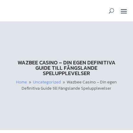
WAZBEE CASINO – DIN EGEN DEFINITIVA
GUIDE TILL FÄNGSLANDE
SPELUPPLEVELSER
Home
Uncategorized
Wazbee Casino – Din egen
9
9
Definitiva Guide till Fängslande Spelupplevelser