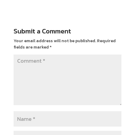
Submit a Comment
Your email address will not be published.
Required
fields are marked
*