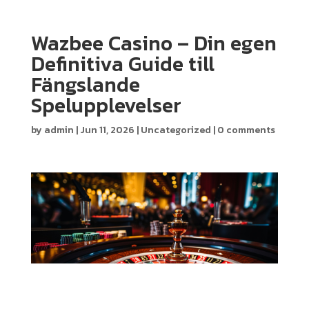
Wazbee Casino – Din egen
Definitiva Guide till
Fängslande
Spelupplevelser
by
admin
|
Jun 11, 2026
|
Uncategorized
|
0 comments