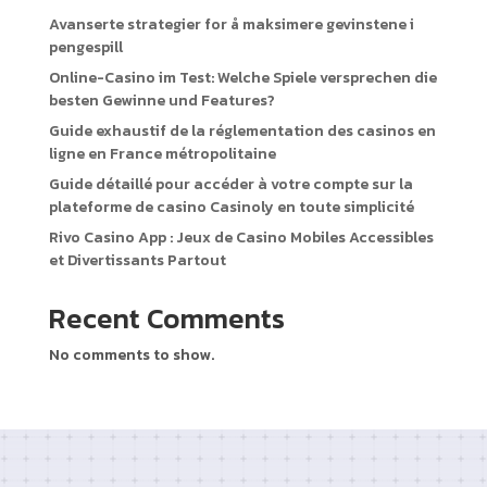
Avanserte strategier for å maksimere gevinstene i
pengespill
Online-Casino im Test: Welche Spiele versprechen die
besten Gewinne und Features?
Guide exhaustif de la réglementation des casinos en
ligne en France métropolitaine
Guide détaillé pour accéder à votre compte sur la
plateforme de casino Casinoly en toute simplicité
Rivo Casino App : Jeux de Casino Mobiles Accessibles
et Divertissants Partout
Recent Comments
No comments to show.