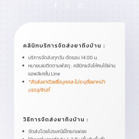
คลินิกบริการจัดส่งยาถึงบ้าน :
บริการจัดส่งทุกวัน ตัดรอบ 14.00 น.
หมายเลขติดตามพัสดุ : คลินิกแจ้งให้คนไข้ผ่าน
แอพลิเคชั่น Line
*จัดส่งยาด้วยชื่อบุคคล ไม่ระบุชื่อยาหน้า
บรรจุภัณฑ์
วิธีการจัดส่งยาถึงบ้าน :
จัดส่งโดยไปรษณีย์ไทย/แฟลช