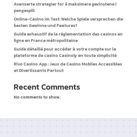
Avanserte strategier for å maksimere gevinstene i
pengespill
Online-Casino im Test: Welche Spiele versprechen die
besten Gewinne und Features?
Guide exhaustif de la réglementation des casinos en
ligne en France métropolitaine
Guide détaillé pour accéder à votre compte sur la
plateforme de casino Casinoly en toute simplicité
Rivo Casino App : Jeux de Casino Mobiles Accessibles
et Divertissants Partout
Recent Comments
No comments to show.