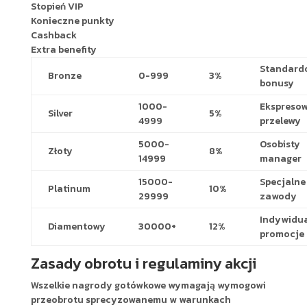
Stopień VIP
Konieczne punkty
Cashback
Extra benefity
Standard
Bronze
0-999
3%
bonusy
1000-
Ekspreso
Silver
5%
4999
przelewy
5000-
Osobisty
Złoty
8%
14999
manager
15000-
Specjalne
Platinum
10%
29999
zawody
Indywidu
Diamentowy
30000+
12%
promocje
Zasady obrotu i regulaminy akcji
Wszelkie nagrody gotówkowe wymagają wymogowi
przeobrotu sprecyzowanemu w warunkach