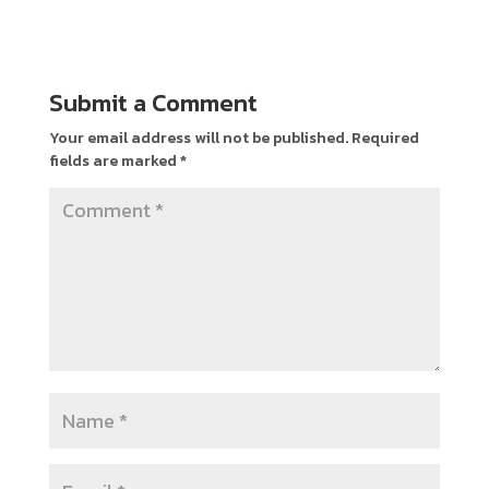
Submit a Comment
Your email address will not be published.
Required
fields are marked
*