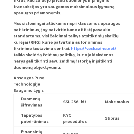
tikras, kad žaidėjo privati duomenys ir piniginio
transakcijos yra saugomos maksimalaus lygmeną
apsaugos priemonėmis.
Mes sistemingai atliekame nepriklausomus apsaugos
patikrinimus, jog patvirtintume atitiktį pasaulio
standartams. Visi žaidimai taikys atsitiktinių skaičių
kūrėjai (RNG), kurie patvirtina autonominės
tikrinimo testavimo centrai.
https://voxkazino.net/
teikia skaidrią žaidimų politiką, kurioje kiekvienas
narys gali tikrinti savu žaidimų istoriją ir įsitikinti
duomenų objektyvumu.
Apsaugos Pusė
Technologija
Saugumo Lygis
Duomenų
SSL 256-bit
Maksimalus
šifravimas
Tapatybės
KYC
Stiprus
patvirtinimas
procedūros
Finansinių