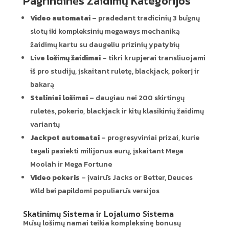
Pagrindinės Žaidimų Kategorijos
Video automatai
– pradedant tradicinių 3 būgnų
slotų iki kompleksinių megaways mechaniką
žaidimų kartu su daugeliu prizinių ypatybių
Live lošimų žaidimai
– tikri krupjerai transliuojami
iš pro studijų, įskaitant ruletę, blackjack, pokerį ir
bakarą
Staliniai lošimai
– daugiau nei 200 skirtingų
ruletės, pokerio, blackjack ir kitų klasikinių žaidimų
variantų
Jackpot automatai
– progresyviniai prizai, kurie
tegali pasiekti milijonus eurų, įskaitant Mega
Moolah ir Mega Fortune
Video pokeris
– įvairūs Jacks or Better, Deuces
Wild bei papildomi populiarūs versijos
Skatinimų Sistema ir Lojalumo Sistema
Mūsų lošimų namai teikia kompleksinę bonusų