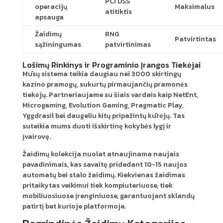
PCI DSS
operacijų
Maksimalus
atitiktis
apsauga
Žaidimų
RNG
Patvirtintas
sąžiningumas
patvirtinimas
Lošimų Rinkinys ir Programinio Įrangos Tiekėjai
Mūsų sistema teikia daugiau nei 3000 skirtingų
kazino pramogų, sukurtų pirmaujančių pramonės
tiekėjų. Partneriaujame su šiais vardais kaip NetEnt,
Microgaming, Evolution Gaming, Pragmatic Play,
Yggdrasil bei daugeliu kitų pripažintų kūrėjų. Tas
suteikia mums duoti išskirtinę kokybės lygį ir
įvairovę.
Žaidimų kolekcija nuolat atnaujinama naujais
pavadinimais, kas savaitę pridedant 10-15 naujos
automatų bei stalo žaidimų. Kiekvienas žaidimas
pritaikytas veikimui tiek kompiuteriuose, tiek
mobiliuosiuose įrenginiuose, garantuojant sklandų
patirtį bet kurioje platformoje.