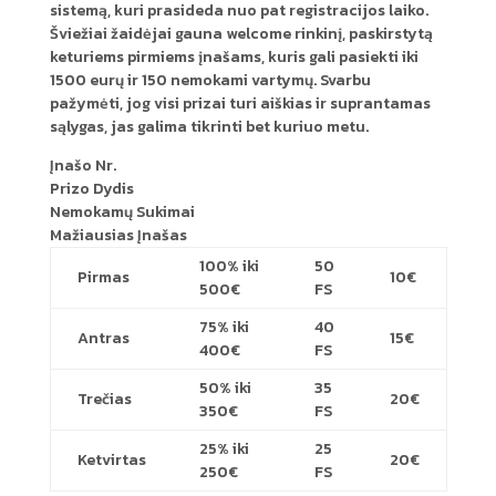
sistemą, kuri prasideda nuo pat registracijos laiko.
Šviežiai žaidėjai gauna welcome rinkinį, paskirstytą
keturiems pirmiems įnašams, kuris gali pasiekti iki
1500 eurų ir 150 nemokami vartymų. Svarbu
pažymėti, jog visi prizai turi aiškias ir suprantamas
sąlygas, jas galima tikrinti bet kuriuo metu.
Įnašo Nr.
Prizo Dydis
Nemokamų Sukimai
Mažiausias Įnašas
100% iki
50
Pirmas
10€
500€
FS
75% iki
40
Antras
15€
400€
FS
50% iki
35
Trečias
20€
350€
FS
25% iki
25
Ketvirtas
20€
250€
FS