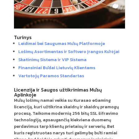
Turinys
Leidimai bei Saugumas Mūsų Platformoje
Lošimų Asortimentas ir Softvero Įrangos Kūrėjai
Skatinimų Sistema ir VIP Sistema
Finansiniai Būdai Lietuvių Klientams
Vartotojų Paramos Standartas
Licenzija ir Saugos užtikrinimas Mūsų
Aplinkoje
Mūsų lošimų namai veikia su Kurasao eGaming
licenciją, kuri užtikrina skaidrų ir skaidrų pramogų
procesą. Taikome modernią 256 bitų SSL šifravimo
technologiją, apsaugančią kiekviena duomenų
perdavimus tarp klientų prietaisų ir serverių. Bet
kuris registruotas narys turi galimybę būti ramiai