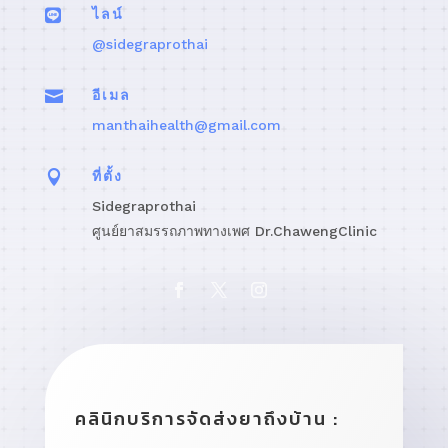

ไลน์
@sidegraprothai

อีเมล
manthaihealth@gmail.com

ที่ตั้ง
Sidegraprothai
ศูนย์ยาสมรรถภาพทางเพศ Dr.ChawengClinic
คลินิกบริการจัดส่งยาถึงบ้าน :