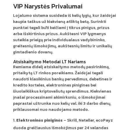
VIP Narystės Privalumai
Lojalumo sistema susideda iš kelių lygių, kur žaidėjai
kaupia taškus už kiekvieną atliktą betą. Surinkti
punktai tegali būti keičiami į tikrus pinigus, prizus
arba išskirtinius prizus. Aukštesni VIP lygmenys
suteikia prieigą prie individualaus vadybininko,
greitesnių išmokėjimų, aukštesnių limitu ir unikalių
gimtadienio dovanų.
Atsiskaitymo Metodai LT Nariams
Remiame didelį atsiskaitymo metodų pasirinkimą,
pritaikytą LT rinkos poreikiams. Žaidėjai tegali
naudoti klasikinius bankų pervedimus, debetines ir
kredito korteles, elektronines pinigines bei
šiuolaikiškus kriptovaliutų sprendimus. Kiekvienas
įnašai processinami akimirksniu, o išmokėjimai
paprastai užtrunka nuo kelių val. iki 3 darbo dienų,
priklausomai nuo naudojamo metodo.
Elektroninės piniginės
– Skrill, Neteller, ecoPayz
duoda greičiausius išmokėjimus per 24 valandas