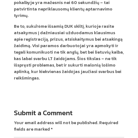
pokalbyje yra mažesnis nei 60 sekundžių – tai
patvirtinta nepriklausomų klientų aptarnavimo
tyrimų.
Be to, sukūrėme išsamią DUK skiltį, kurioje rasite
atsakymus į dažniausiai užduodamus klausimus
apie registraciją, prizus, atsiskaitymus bei atsakingą
žaidimą. Visi paramos darbuotojai yra apmokyti ir
tegali komunikuoti ne tik anglų, bet bei lietuvių kalba,
kas labai svarbu LT žaidėjams. Šios tikslas – ne tik
išspręsti problemas, bet ir sukurti malonią lošimo
aplinką, kur kiekvienas žaidėjas jaučiasi svarbus bei
reikšmingas.
Submit a Comment
Your email address will not be published.
Required
fields are marked
*