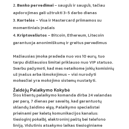
Banko pervedimai
– saugūs ir saugūs, tačiau
apdorojimas gali užtrukti 3-5 darbo dienas
Kortelės
– Visa ir Mastercard priimamos su
momentiniais įnašais
Kriptovaliutos
– Bitcoin, Ethereum, Litecoin
garantuoja anonimiškumą ir greitus pervedimus
Mažiausias įmoka pradeda nuo vos 10 eurų, tuo
tarpu didžiausios limitai priklauso nuo VIP statuso.
Svarbu pažymėti, kad mes netaikome jokių komisinių
už įnašus arba išmokėjimus – visi nurodyti
mokesčiai yra mokėjimo sistemų nustatyti.
Žaidėjų Palaikymo Kokybė
Šios klientų palaikymo komanda dirba 24 valandas
per parą, 7 dienas per savaitę, kad garantuotų
sklandų žaidimo eigą. Palaikymo specialistai
prieinami per keletą komunikacijos kanalus:
tiesioginį pokalbį, elektroninį paštą bei telefono
liniją. Vidutinis atsakymo laikas tiesioginiame