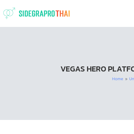
VEGAS HERO PLATF
Home
Un
9