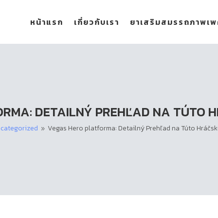
หน้าแรก
เกี่ยวกับเรา
ยาเสริมสมรรถภาพเ
ORMA: DETAILNÝ PREHĽAD NA TÚTO 
categorized
Vegas Hero platforma: Detailný Prehľad na Túto Hráčs
9