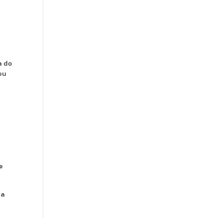
a do
ou
e
 a