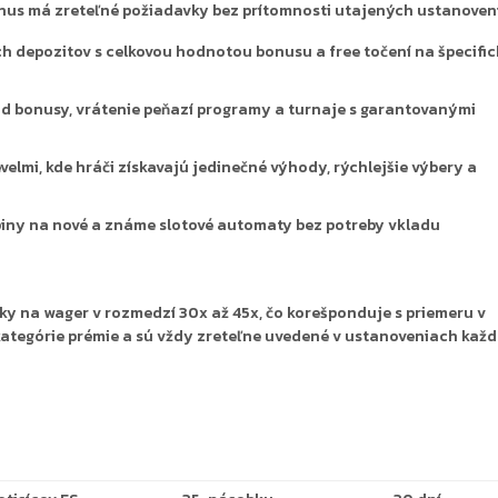
nus má zreteľné požiadavky bez prítomnosti utajených ustanovení
h depozitov s celkovou hodnotou bonusu a free točení na špecific
d bonusy, vrátenie peňazí programy a turnaje s garantovanými
velmi, kde hráči získavajú jedinečné výhody, rýchlejšie výbery a
piny na nové a známe slotové automaty bez potreby vkladu
y na wager v rozmedzí 30x až 45x, čo korešponduje s priemeru v
 kategórie prémie a sú vždy zreteľne uvedené v ustanoveniach každ