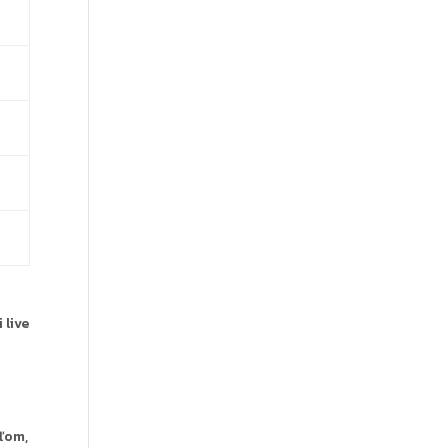
i live
ľom,