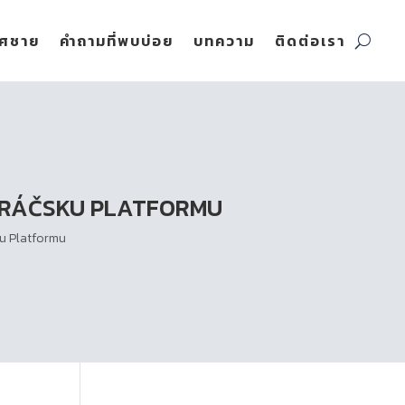
พศชาย
คำถามที่พบบ่อย
บทความ
ติดต่อเรา
HRÁČSKU PLATFORMU
ku Platformu