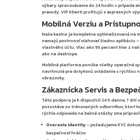
výbery spracovávame do 24 hodín v prípade el
prevody. VIP klienti profitujú z expresných výp
Mobilná Verziu a Prístupn
Naše kasíno je kompletne optimalizované na m
nemajú povinnosť sťahovať žiadnu aplikáciu – s
vlastného účtu. Viac ako 95 percent hier z naš
ako na desktope.
Mobilná platforma ponúka všetky operačné sys
navrhnuté pre dotykovú ovládanie s rýchlou 
obrazovky.
Zákaznícka Servis a Bezpe
Táto podpora je k dispozícii 24 h denne, 7 dní 
pozostáva zo trénovaných odborníkov, ktorí ko
rýchle odpovede na bežné otázky sme pripravil
Overenie identity
– požadujeme KYC dokume
bezpečnosť hráčov