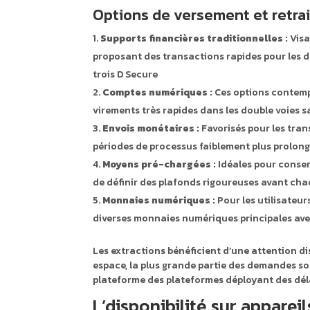
Options de versement et retrai
Supports financières traditionnelles :
Visa
proposant des transactions rapides pour les d
trois D Secure
Comptes numériques :
Ces options contempo
virements très rapides dans les double voies 
Envois monétaires :
Favorisés pour les tran
périodes de processus faiblement plus prolon
Moyens pré-chargées :
Idéales pour conser
de définir des plafonds rigoureuses avant ch
Monnaies numériques :
Pour les utilisateu
diverses monnaies numériques principales avec
Les extractions bénéficient d’une attention d
espace, la plus grande partie des demandes so
plateforme des plateformes déployant des délai
L’disponibilité sur appare