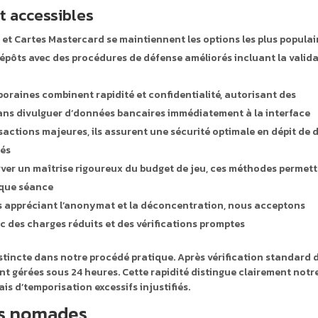
t accessibles
 et Cartes Mastercard se maintiennent les options les plus populai
épôts avec des procédures de défense améliorés incluant la valid
raines combinent rapidité et confidentialité, autorisant des
sans divulguer d’données bancaires immédiatement à la interface
sactions majeures, ils assurent une sécurité optimale en dépit de 
gés
ver un maîtrise rigoureux du budget de jeu, ces méthodes permet
aque séance
rs appréciant l’anonymat et la déconcentration, nous acceptons
 des charges réduits et des vérifications promptes
istincte dans notre procédé pratique. Après vérification standard 
nt gérées sous 24 heures. Cette rapidité distingue clairement notr
s d’temporisation excessifs injustifiés.
ils nomades