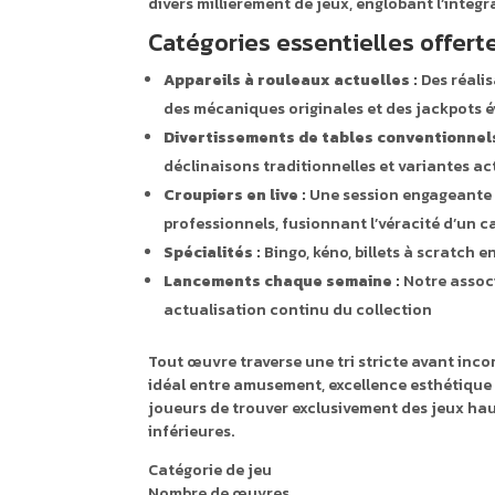
divers millièrement de jeux, englobant l’intégr
Catégories essentielles offert
Appareils à rouleaux actuelles :
Des réali
des mécaniques originales et des jackpots 
Divertissements de tables conventionnels
déclinaisons traditionnelles et variantes ac
Croupiers en live :
Une session engageante r
professionnels, fusionnant l’véracité d’un ca
Spécialités :
Bingo, kéno, billets à scratch e
Lancements chaque semaine :
Notre associ
actualisation continu du collection
Tout œuvre traverse une tri stricte avant inco
idéal entre amusement, excellence esthétique 
joueurs de trouver exclusivement des jeux hau
inférieures.
Catégorie de jeu
Nombre de œuvres