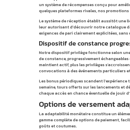
un système de récompenses conçu pour amélio
quelques plateformes rivales, nos promotions 
Le système de réception établit aussitôt une lie
leur autorisant d’découvrir notre catalogue d
exigences de pari clairement explicitées, sans
Dispositif de constance progre
Notre dispositif privilège fonctionne selon un
de constance, progressivement échangeables e
maintient actif, plus les privilèges s’accroisse
convocations à des événements particuliers e
Les bonus périodiques scandent l’expérience t
semaine, tours offerts sur les lancements et d
chaque accès en chance éventuelle de jouir d
Options de versement ad
La adaptabilité monétaire constitue un élémen
gamme complète de options de paiement, facili
goûts et coutumes.