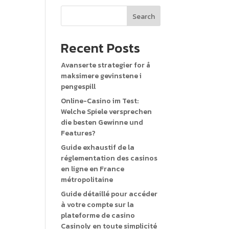
Search
Recent Posts
Avanserte strategier for å
maksimere gevinstene i
pengespill
Online-Casino im Test:
Welche Spiele versprechen
die besten Gewinne und
Features?
Guide exhaustif de la
réglementation des casinos
en ligne en France
métropolitaine
Guide détaillé pour accéder
à votre compte sur la
plateforme de casino
Casinoly en toute simplicité