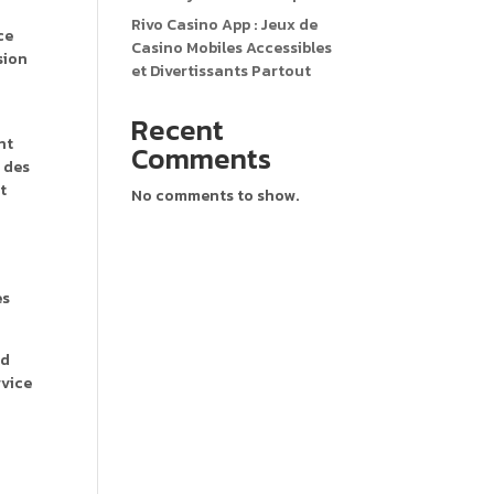
Rivo Casino App : Jeux de
ce
Casino Mobiles Accessibles
sion
et Divertissants Partout
Recent
nt
Comments
t des
t
No comments to show.
es
nd
rvice
e