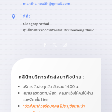
manthaihealth@gmail.com

ที่ตั้ง
Sidegraprothai
ศูนย์ยาสมรรถภาพทางเพศ Dr.ChawengClinic
คลินิกบริการจัดส่งยาถึงบ้าน :
บริการจัดส่งทุกวัน ตัดรอบ 14.00 น.
หมายเลขติดตามพัสดุ : คลินิกแจ้งให้คนไข้ผ่าน
แอพลิเคชั่น Line
*จัดส่งยาด้วยชื่อบุคคล ไม่ระบุชื่อยาหน้า