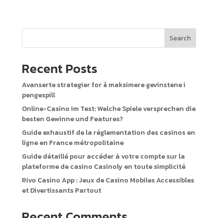
Search
Recent Posts
Avanserte strategier for å maksimere gevinstene i
pengespill
Online-Casino im Test: Welche Spiele versprechen die
besten Gewinne und Features?
Guide exhaustif de la réglementation des casinos en
ligne en France métropolitaine
Guide détaillé pour accéder à votre compte sur la
plateforme de casino Casinoly en toute simplicité
Rivo Casino App : Jeux de Casino Mobiles Accessibles
et Divertissants Partout
Recent Comments