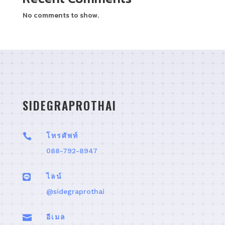
No comments to show.
SIDEGRAPROTHAI

โทรศัพท์
088-792-8947

ไลน์
@sidegraprothai

อีเมล