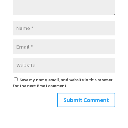
Save my name, email, and website in this browser
for the next time I comment.