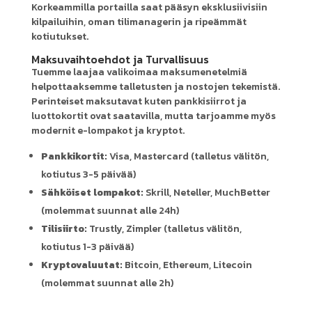
Korkeammilla portailla saat pääsyn eksklusiivisiin
kilpailuihin, oman tilimanagerin ja ripeämmät
kotiutukset.
Maksuvaihtoehdot ja Turvallisuus
Tuemme laajaa valikoimaa maksumenetelmiä
helpottaaksemme talletusten ja nostojen tekemistä.
Perinteiset maksutavat kuten pankkisiirrot ja
luottokortit ovat saatavilla, mutta tarjoamme myös
modernit e-lompakot ja kryptot.
Pankkikortit:
Visa, Mastercard (talletus välitön,
kotiutus 3-5 päivää)
Sähköiset lompakot:
Skrill, Neteller, MuchBetter
(molemmat suunnat alle 24h)
Tilisiirto:
Trustly, Zimpler (talletus välitön,
kotiutus 1-3 päivää)
Kryptovaluutat:
Bitcoin, Ethereum, Litecoin
(molemmat suunnat alle 2h)