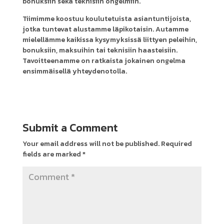
bonuksiin sekä teknisiin ongelmiin.
Tiimimme koostuu koulutetuista asiantuntijoista,
jotka tuntevat alustamme läpikotaisin. Autamme
mielellämme kaikissa kysymyksissä liittyen peleihin,
bonuksiin, maksuihin tai teknisiin haasteisiin.
Tavoitteenamme on ratkaista jokainen ongelma
ensimmäisellä yhteydenotolla.
Submit a Comment
Your email address will not be published.
Required
fields are marked
*