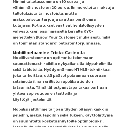
Minimi talletussumma on 10 euroa, ja
vähimmäisnosto on 20 euroa. Emme veloita maksuja
talletuksista tai nostoista, mutta
maksupalveluntarjoaja saattaa periä omia
kulujaan. Kotiutukset vaativat henkilöllisyyden
vahvistuksen ensimmäisellä kerralla KYC-
menettelyn (Know Your Customer) mukaisesti, mikä
on toimialan standardi petostentorjunnassa.
Mobiilipelaamine Trickz Casinolla
Mobiiliversiomme on optimoitu toimimaan
saumattomasti kaikilla nykyaikaisilla älypuhelimilla
sekä tableteilla. Hyödynnämme HTML5-tekniikkaa,
joka tarkoittaa, että pääset pelaamaan suoraan
selaimella ilman erillisten applikaatioiden
lataamista. Tämä lähestymistapa takaa parhaan
yhteensopivuuden eri laitteilla ja
käyttöjärjestelmillä.
Mobiilisisältömme tarjoaa täyden pääsyn kaikkiin
peleihin, maksutapoihin sekä tukeen. Käyttöliittymä
on suunniteltu kosketusnäytöille optimoiduksi,