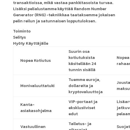
transaktioissa, mikä vastaa pankkitasoista turvaa.
Lisäksi pelialustamme käyttää Random Number
Generator (RNG) -tekniikkaa taataksemme jokaisen
pelin reilun ja satunnaisen lopputuloksen.
Toiminto
Selitys
Hyöty Käyttäjälle
Suurin osa
kotiutuksista
Nopea
Nopea Kotiutus
käsitellään 24
rahaa
tunnin sisällä
Tuemme euroja,
Joust
Monivaluuttatuki
dollareita ja
maksu
kryptovaluuttoja
VIP-portaat ja
Lisäar
Kanta-
eksklusiiviset
jatkuv
asiakasohjelma
edut
pelaam
Talletus- ja
Vastuullinen
Suojat
aikarajat