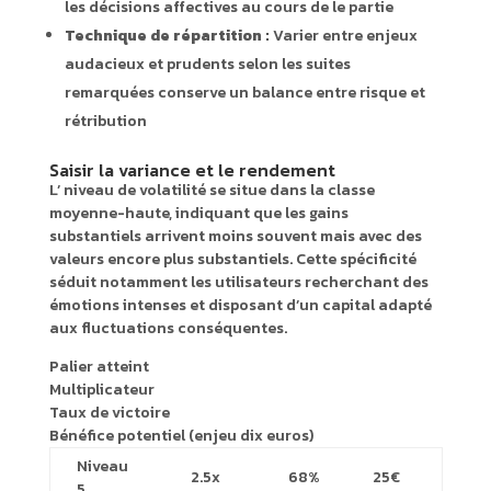
les décisions affectives au cours de le partie
Technique de répartition :
Varier entre enjeux
audacieux et prudents selon les suites
remarquées conserve un balance entre risque et
rétribution
Saisir la variance et le rendement
L’ niveau de volatilité se situe dans la classe
moyenne-haute, indiquant que les gains
substantiels arrivent moins souvent mais avec des
valeurs encore plus substantiels. Cette spécificité
séduit notamment les utilisateurs recherchant des
émotions intenses et disposant d’un capital adapté
aux fluctuations conséquentes.
Palier atteint
Multiplicateur
Taux de victoire
Bénéfice potentiel (enjeu dix euros)
Niveau
2.5x
68%
25€
5