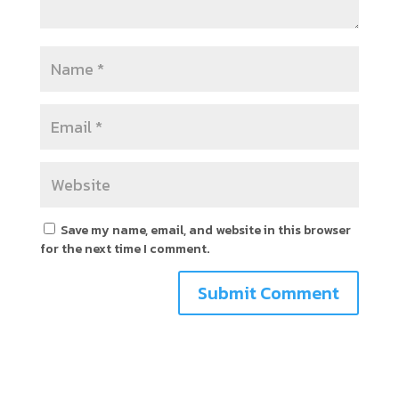
Save my name, email, and website in this browser
for the next time I comment.