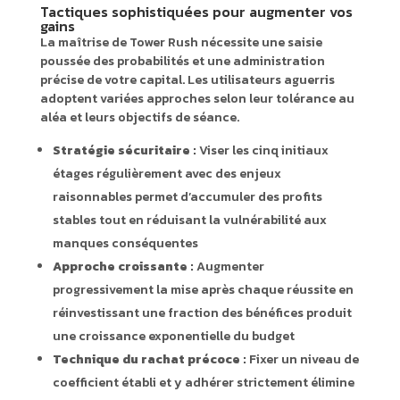
Tactiques sophistiquées pour augmenter vos
gains
La maîtrise de Tower Rush nécessite une saisie
poussée des probabilités et une administration
précise de votre capital. Les utilisateurs aguerris
adoptent variées approches selon leur tolérance au
aléa et leurs objectifs de séance.
Stratégie sécuritaire :
Viser les cinq initiaux
étages régulièrement avec des enjeux
raisonnables permet d’accumuler des profits
stables tout en réduisant la vulnérabilité aux
manques conséquentes
Approche croissante :
Augmenter
progressivement la mise après chaque réussite en
réinvestissant une fraction des bénéfices produit
une croissance exponentielle du budget
Technique du rachat précoce :
Fixer un niveau de
coefficient établi et y adhérer strictement élimine