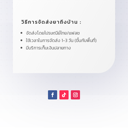
วิธีการจัดส่งยาถึงบ้าน :
จัดส่งโดยไปรษณีย์ไทย/แฟลช
ใช้เวลาในการจัดส่ง 1-3 วัน (ขึ้นกับพื้นที่)
มีบริการเก็บเงินปลายทาง