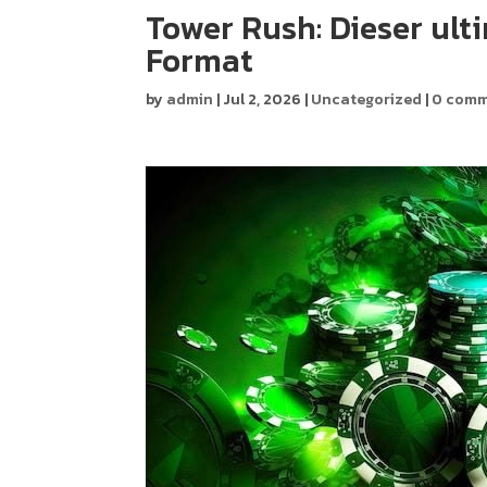
Tower Rush: Dieser ul
Format
by
admin
|
Jul 2, 2026
|
Uncategorized
|
0 comm