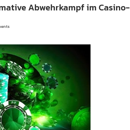
timative Abwehrkampf im Casino-
ents