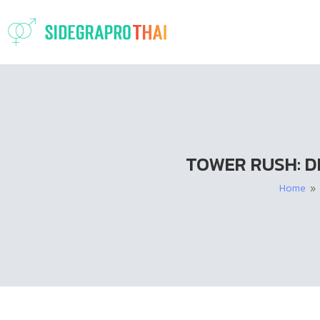
TOWER RUSH: D
Home
9