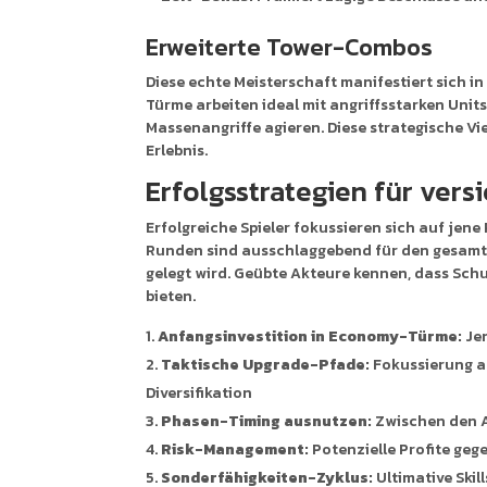
Erweiterte Tower-Combos
Diese echte Meisterschaft manifestiert sich 
Türme arbeiten ideal mit angriffsstarken Un
Massenangriffe agieren. Diese strategische Vi
Erlebnis.
Erfolgsstrategien für vers
Erfolgreiche Spieler fokussieren sich auf jene 
Runden sind ausschlaggebend für den gesamte
gelegt wird. Geübte Akteure kennen, dass Sc
bieten.
Anfangsinvestition in Economy-Türme:
Jen
Taktische Upgrade-Pfade:
Fokussierung auf
Diversifikation
Phasen-Timing ausnutzen:
Zwischen den A
Risk-Management:
Potenzielle Profite geg
Sonderfähigkeiten-Zyklus:
Ultimative Skil