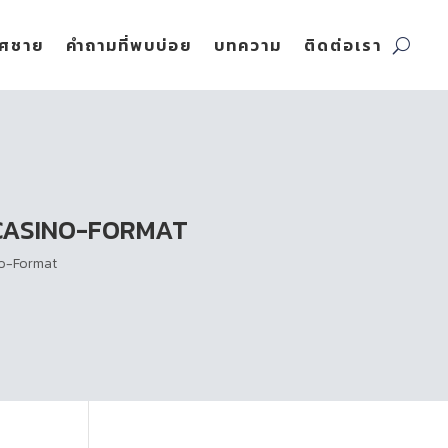
พศชาย
คำถามที่พบบ่อย
บทความ
ติดต่อเรา
 CASINO-FORMAT
no-Format