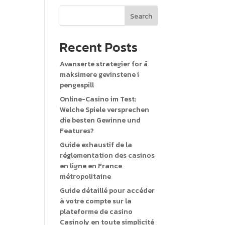
Search
Recent Posts
Avanserte strategier for å
maksimere gevinstene i
pengespill
Online-Casino im Test:
Welche Spiele versprechen
die besten Gewinne und
Features?
Guide exhaustif de la
réglementation des casinos
en ligne en France
métropolitaine
Guide détaillé pour accéder
à votre compte sur la
plateforme de casino
Casinoly en toute simplicité