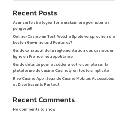
Recent Posts
Avanserte strategier for å maksimere gevinstene i
pengespill
Online-Casino im Test: Welche Spiele versprechen die
besten Gewinne und Features?
Guide exhaustif de la réglementation des casinos en
ligne en France métropolitaine
Guide détaillé pour accéder à votre compte sur la
plateforme de casino Casinoly en toute simplicité
Rivo Casino App : Jeux de Casino Mobiles Accessibles
et Divertissants Partout
Recent Comments
No comments to show.