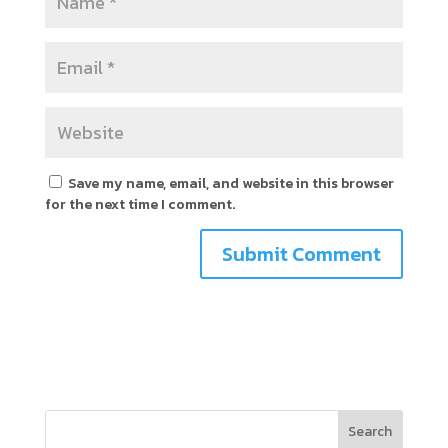
Save my name, email, and website in this browser
for the next time I comment.
Search