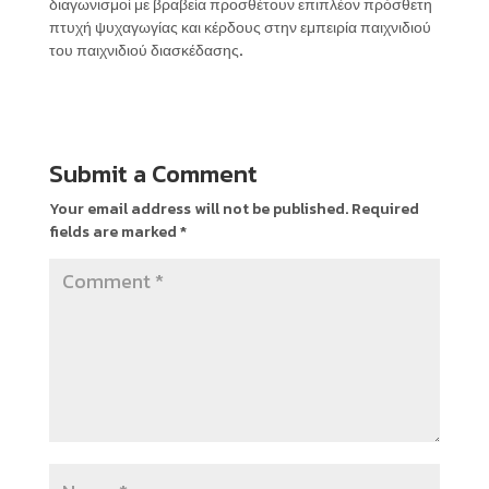
διαγωνισμοί με βραβεία προσθέτουν επιπλέον πρόσθετη
πτυχή ψυχαγωγίας και κέρδους στην εμπειρία παιχνιδιού
του παιχνιδιού διασκέδασης.
Submit a Comment
Your email address will not be published.
Required
fields are marked
*