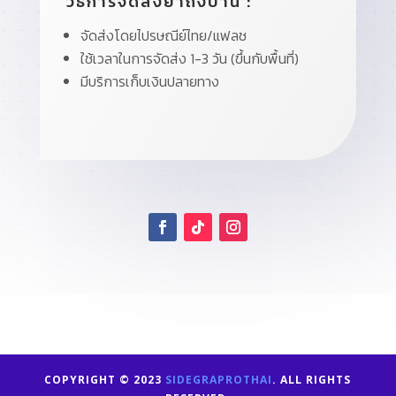
วิธีการจัดส่งยาถึงบ้าน :
จัดส่งโดยไปรษณีย์ไทย/แฟลช
ใช้เวลาในการจัดส่ง 1-3 วัน (ขึ้นกับพื้นที่)
มีบริการเก็บเงินปลายทาง
COPYRIGHT © 2023
SIDEGRAPROTHAI
. ALL RIGHTS