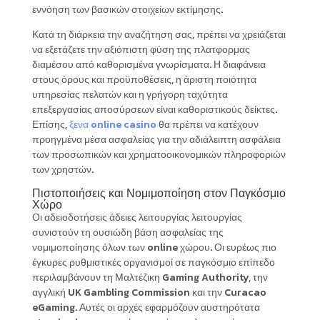
εννόηση των βασικών στοιχείων εκτίμησης.
Κατά τη διάρκεια την αναζήτηση σας, πρέπει να χρειάζεται
να εξετάζετε την αξιόπιστη φύση της πλατφορμας
διαμέσου από καθορισμένα γνωρίσματα. Η διαφάνεια
στους όρους και προϋποθέσεις, η άριστη ποιότητα
υπηρεσίας πελατών και η γρήγορη ταχύτητα
επεξεργασίας αποσύρσεων είναι καθοριστικούς δείκτες.
Επίσης,
ξενα online casino
θα πρέπει να κατέχουν
προηγμένα μέσα ασφαλείας για την αδιάλειπτη ασφάλεια
των προσωπικών και χρηματοοικονομικών πληροφοριών
των χρηστών.
Πιστοποιήσεις και Νομιμοποίηση στον Παγκόσμιο
Χώρο
Οι αδειοδοτήσεις άδειες λειτουργίας λειτουργίας
συνιστούν τη ουσιώδη βάση ασφαλείας της
νομιμοποίησης όλων των online χώρου. Οι ευρέως πιο
έγκυρες ρυθμιστικές οργανισμοί σε παγκόσμιο επίπεδο
περιλαμβάνουν τη Μαλτέζικη Gaming Authority, την
αγγλική UK Gambling Commission και την Curacao
eGaming. Αυτές οι αρχές εφαρμόζουν αυστηρότατα