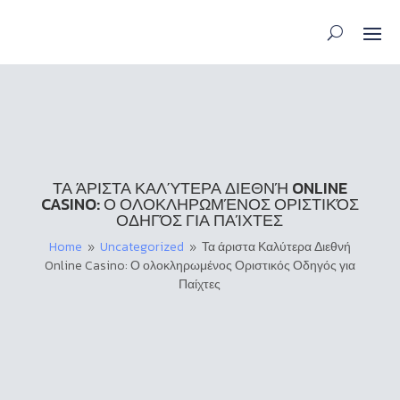
ΤΑ ΆΡΙΣΤΑ ΚΑΛΎΤΕΡΑ ΔΙΕΘΝΉ ONLINE
CASINO: Ο ΟΛΟΚΛΗΡΩΜΈΝΟΣ ΟΡΙΣΤΙΚΌΣ
ΟΔΗΓΌΣ ΓΙΑ ΠΑΊΧΤΕΣ
Home
Uncategorized
Τα άριστα Καλύτερα Διεθνή
9
9
Online Casino: Ο ολοκληρωμένος Οριστικός Οδηγός για
Παίχτες