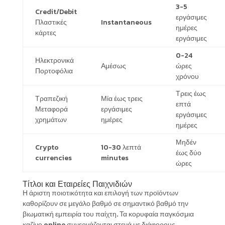
3-5
Credit/Debit
εργάσιμες
Πλαστικές
Instantaneous
ημέρες
κάρτες
εργάσιμες
0-24
Ηλεκτρονικά
Αμέσως
ώρες
Πορτοφόλια
χρόνου
Τρεις έως
Τραπεζική
Μία έως τρεις
επτά
Μεταφορά
εργάσιμες
εργάσιμες
χρημάτων
ημέρες
ημέρες
Μηδέν
Crypto
10-30 λεπτά
έως δύο
currencies
minutes
ώρες
Τίτλοι και Εταιρείες Παιχνιδιών
Η άριστη ποιοτικότητα και επιλογή των προϊόντων
καθορίζουν σε μεγάλο βαθμό σε σημαντικό βαθμό την
βιωματική εμπειρία του παίχτη. Τα κορυφαία παγκόσμια
καζίνο online συνεργάζονται στενά με διάφορους