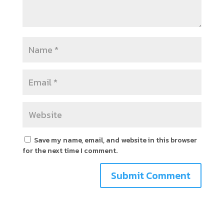
Save my name, email, and website in this browser
for the next time I comment.