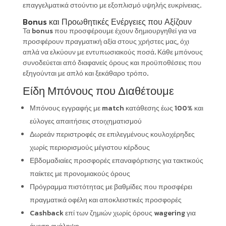
επαγγελματικά στούντιο με εξοπλισμό υψηλής ευκρίνειας.
Bonus και Προωθητικές Ενέργειες που Αξίζουν
Τα bonus που προσφέρουμε έχουν δημιουργηθεί για να
προσφέρουν πραγματική αξία στους χρήστες μας, όχι
απλά να ελκύουν με εντυπωσιακούς ποσά. Κάθε μπόνους
συνοδεύεται από διαφανείς όρους και προϋποθέσεις που
εξηγούνται με απλό και ξεκάθαρο τρόπο.
Είδη Μπόνους που Διαθέτουμε
Μπόνους εγγραφής με match κατάθεσης έως 100% και
εύλογες απαιτήσεις στοιχηματισμού
Δωρεάν περιστροφές σε επιλεγμένους κουλοχέρηδες
χωρίς περιορισμούς μέγιστου κέρδους
Εβδομαδιαίες προσφορές επαναφόρτισης για τακτικούς
παίκτες με προνομιακούς όρους
Πρόγραμμα πιστότητας με βαθμίδες που προσφέρει
πραγματικά οφέλη και αποκλειστικές προσφορές
Cashback επί των ζημιών χωρίς όρους wagering για