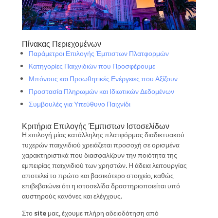
Πίνακας Περιεχομένων
Παράμετροι Επιλογής Έμπιστων Πλατφορμών
Κατηγορίες Παιχνιδιών που Προσφέρουμε
Μπόνους και Προωθητικές Ενέργειες που Αξίζουν
Προστασία Πληρωμών και Ιδιωτικών Δεδομένων
Συμβουλές για Υπεύθυνο Παιχνίδι
Κριτήρια Επιλογής Έμπιστων Ιστοσελίδων
Η επιλογή μίας κατάλληλης πλατφόρμας διαδικτυακού
τυχερών παιχνιδιού χρειάζεται προσοχή σε ορισμένα
χαρακτηριστικά που διασφαλίζουν την ποιότητα της
εμπειρίας παιχνιδιού των χρηστών. Η άδεια λειτουργίας
αποτελεί το πρώτο και βασικότερο στοιχείο, καθώς
επιβεβαιώνει ότι η ιστοσελίδα δραστηριοποιείται υπό
αυστηρούς κανόνες και ελέγχους.
Στο site μας, έχουμε πλήρη αδειοδότηση από