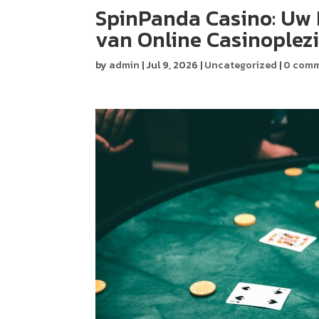
SpinPanda Casino: Uw D
van Online Casinoplezi
by
admin
|
Jul 9, 2026
|
Uncategorized
|
0 com