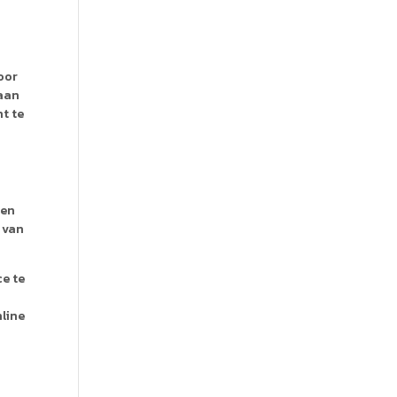
oor
 aan
t te
den
 van
e te
nline