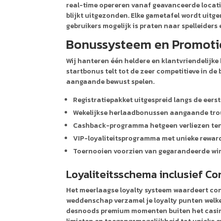
real-time opereren vanaf geavanceerde locati
blijkt uitgezonden. Elke gametafel wordt uit
gebruikers mogelijk is praten naar spelleiders
Bonussysteem en Promoti
Wij hanteren één heldere en klantvriendelijke
startbonus telt tot de zeer competitieve in de
aangaande bewust spelen.
Registratiepakket uitgespreid langs de eer
Wekelijkse herlaadbonussen aangaande tro
Cashback-programma hetgeen verliezen ten 
VIP-loyaliteitsprogramma met unieke rewar
Toernooien voorzien van gegarandeerde wi
Loyaliteitsschema inclusief C
Het meerlaagse loyalty systeem waardeert con
weddenschap verzamel je loyalty punten welk
desnoods premium momenten buiten het casino.