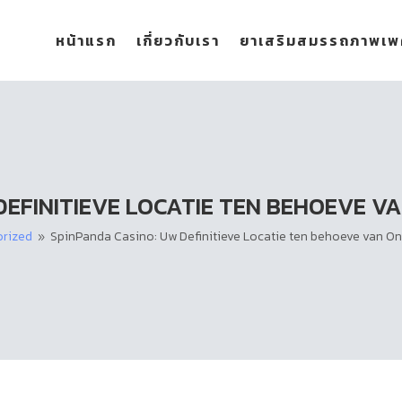
หน้าแรก
เกี่ยวกับเรา
ยาเสริมสมรรถภาพเ
DEFINITIEVE LOCATIE TEN BEHOEVE VA
rized
SpinPanda Casino: Uw Definitieve Locatie ten behoeve van On
9