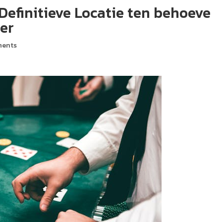
efinitieve Locatie ten behoeve
er
ments