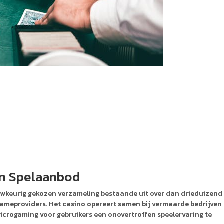
en Spelaanbod
wkeurig gekozen verzameling bestaande uit over dan drieduizend
gameproviders. Het casino opereert samen bij vermaarde bedrijven 
icrogaming voor gebruikers een onovertroffen speelervaring te