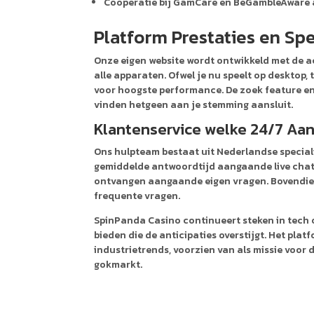
Cooperatie bij GamCare en BeGambleAware
Platform Prestaties en Sp
Onze eigen website wordt ontwikkeld met de a
alle apparaten. Ofwel je nu speelt op desktop
voor hoogste performance. De zoek feature en 
vinden hetgeen aan je stemming aansluit.
Klantenservice welke 24/7 Aa
Ons hulpteam bestaat uit Nederlandse specialis
gemiddelde antwoordtijd aangaande live chat
ontvangen aangaande eigen vragen. Bovendien
frequente vragen.
SpinPanda Casino continueert steken in tech 
bieden die de anticipaties overstijgt. Het pla
industrietrends, voorzien van als missie voo
gokmarkt.