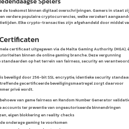
Hedendaagse Spelers
 de toekomst binnen digitaal overschrijvingen. Gamers in staat zi
 en verdere populaire cryptocurrencies, welke verzekert aangaand
tietijden. Elke crypto-transacties zijn afgehandeld door middel v
Certificaten
ele certificaat uitgegeven via de Malta Gaming Authority (MGA), 
toriteiten binnen de online gaming branche. Deze vergunning
standaarden op het terrein van fairness, security en verantwoor
is beveiligd door 256-bit SSL encryptie, identieke security standaa
etreffende gecertificeerde beveiligingsmaatregel zorgt daarvoor
mmer privé wordt.
n behoeve van game fairness en Random Number Generator validati
e accounts ter preventie van ongeautoriseerde binnendringen
en, eigen blokkering en reality checks
einde onderage gaming te voorkomen