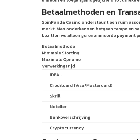
limieten en toegangsmogelijkheid tot unieke 
Betaalmethoden en Trans
SpinPanda Casino ondersteunt een ruim assor
markt. Men onderkennen hetgeen tempo en secu
bezitten we alleen gerenommeerde payment p
Betaalmethode
Minimale Storting
Maximale Opname
Verwerkingstijd
iDEAL
Creditcard (Visa/Mastercard)
Skrill
Neteller
Bankoverschrijving
Cryptocurrency