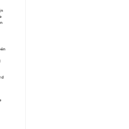
jn
e
an
één
d
rd
e