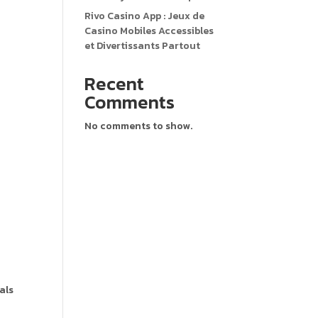
Rivo Casino App : Jeux de
Casino Mobiles Accessibles
et Divertissants Partout
Recent
Comments
No comments to show.
als