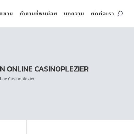
พศชาย
คำถามที่พบบ่อย
บทความ
ติดต่อเรา
N ONLINE CASINOPLEZIER
line Casinoplezier