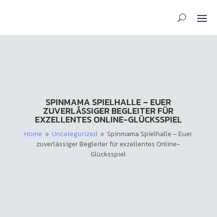
SPINMAMA SPIELHALLE – EUER
ZUVERLÄSSIGER BEGLEITER FÜR
EXZELLENTES ONLINE-GLÜCKSSPIEL
Home
Uncategorized
Spinmama Spielhalle – Euer
9
9
zuverlässiger Begleiter für exzellentes Online-
Glücksspiel