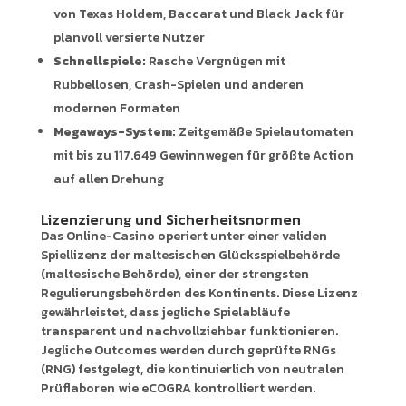
von Texas Holdem, Baccarat und Black Jack für
planvoll versierte Nutzer
Schnellspiele:
Rasche Vergnügen mit
Rubbellosen, Crash-Spielen und anderen
modernen Formaten
Megaways-System:
Zeitgemäße Spielautomaten
mit bis zu 117.649 Gewinnwegen für größte Action
auf allen Drehung
Lizenzierung und Sicherheitsnormen
Das Online-Casino operiert unter einer validen
Spiellizenz der maltesischen Glücksspielbehörde
(maltesische Behörde), einer der strengsten
Regulierungsbehörden des Kontinents. Diese Lizenz
gewährleistet, dass jegliche Spielabläufe
transparent und nachvollziehbar funktionieren.
Jegliche Outcomes werden durch geprüfte RNGs
(RNG) festgelegt, die kontinuierlich von neutralen
Prüflaboren wie eCOGRA kontrolliert werden.