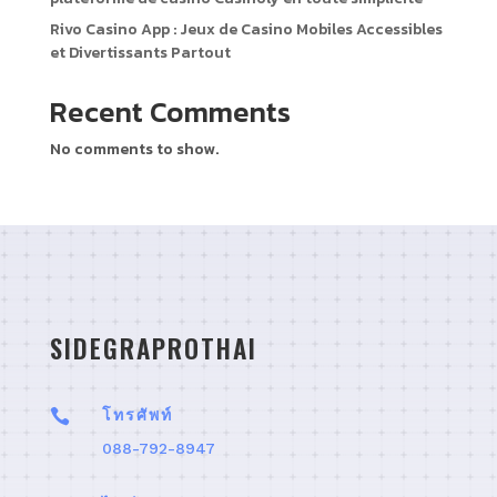
Rivo Casino App : Jeux de Casino Mobiles Accessibles
et Divertissants Partout
Recent Comments
No comments to show.
SIDEGRAPROTHAI

โทรศัพท์
088-792-8947