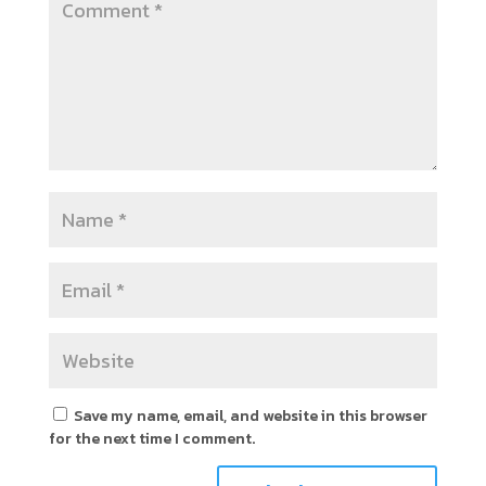
Save my name, email, and website in this browser
for the next time I comment.