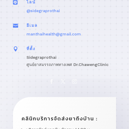

ไลน์
@sidegraprothai

อีเมล
manthaihealth@gmail.com

ที่ตั้ง
Sidegraprothai
ศูนย์ยาสมรรถภาพทางเพศ Dr.ChawengClinic
คลินิกบริการจัดส่งยาถึงบ้าน :