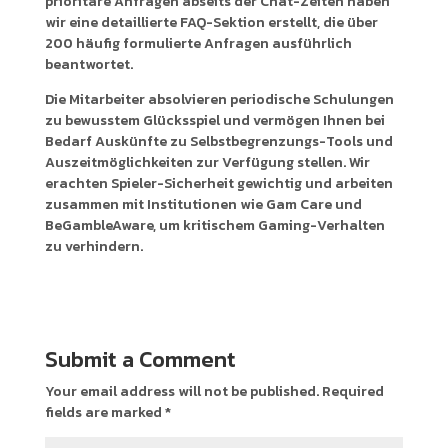
prioritäre Anfragen abseits der Chat-Zeiten haben
wir eine detaillierte FAQ-Sektion erstellt, die über
200 häufig formulierte Anfragen ausführlich
beantwortet.
Die Mitarbeiter absolvieren periodische Schulungen
zu bewusstem Glücksspiel und vermögen Ihnen bei
Bedarf Auskünfte zu Selbstbegrenzungs-Tools und
Auszeitmöglichkeiten zur Verfügung stellen. Wir
erachten Spieler-Sicherheit gewichtig und arbeiten
zusammen mit Institutionen wie Gam Care und
BeGambleAware, um kritischem Gaming-Verhalten
zu verhindern.
Submit a Comment
Your email address will not be published.
Required
fields are marked
*