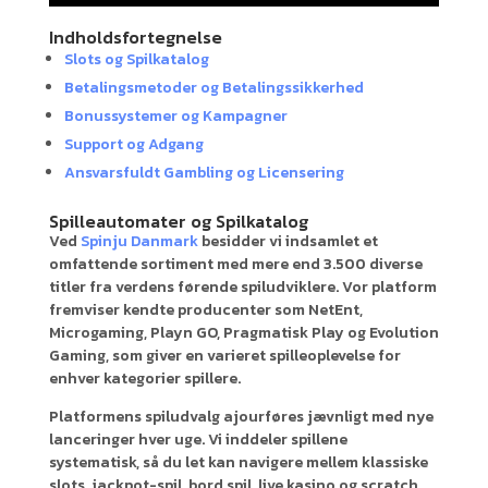
Indholdsfortegnelse
Slots og Spilkatalog
Betalingsmetoder og Betalingssikkerhed
Bonussystemer og Kampagner
Support og Adgang
Ansvarsfuldt Gambling og Licensering
Spilleautomater og Spilkatalog
Ved
Spinju Danmark
besidder vi indsamlet et
omfattende sortiment med mere end 3.500 diverse
titler fra verdens førende spiludviklere. Vor platform
fremviser kendte producenter som NetEnt,
Microgaming, Playn GO, Pragmatisk Play og Evolution
Gaming, som giver en varieret spilleoplevelse for
enhver kategorier spillere.
Platformens spiludvalg ajourføres jævnligt med nye
lanceringer hver uge. Vi inddeler spillene
systematisk, så du let kan navigere mellem klassiske
slots, jackpot-spil, bord spil, live kasino og scratch