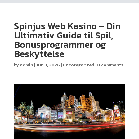
Spinjus Web Kasino – Din
Ultimativ Guide til Spil,
Bonusprogrammer og
Beskyttelse
by
admin
|
Jun 3, 2026
|
Uncategorized
|
0 comments