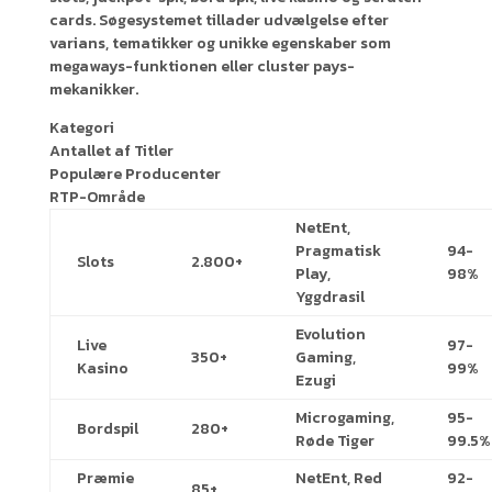
cards. Søgesystemet tillader udvælgelse efter
varians, tematikker og unikke egenskaber som
megaways-funktionen eller cluster pays-
mekanikker.
Kategori
Antallet af Titler
Populære Producenter
RTP-Område
NetEnt,
Pragmatisk
94-
Slots
2.800+
Play,
98%
Yggdrasil
Evolution
Live
97-
350+
Gaming,
Kasino
99%
Ezugi
Microgaming,
95-
Bordspil
280+
Røde Tiger
99.5%
Præmie
NetEnt, Red
92-
85+