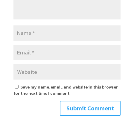
Save my name, email, and website in this browser
for the next time I comment.