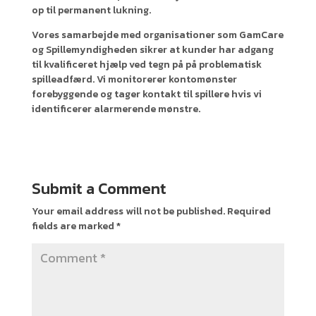
op til permanent lukning.
Vores samarbejde med organisationer som GamCare
og Spillemyndigheden sikrer at kunder har adgang
til kvalificeret hjælp ved tegn på på problematisk
spilleadfærd. Vi monitorerer kontomønster
forebyggende og tager kontakt til spillere hvis vi
identificerer alarmerende mønstre.
Submit a Comment
Your email address will not be published.
Required
fields are marked
*