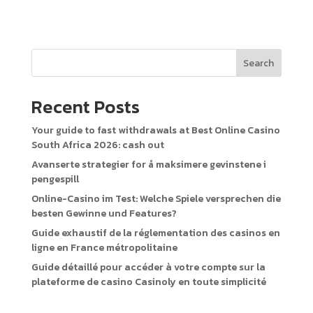
Search
Recent Posts
Your guide to fast withdrawals at Best Online Casino
South Africa 2026: cash out
Avanserte strategier for å maksimere gevinstene i
pengespill
Online-Casino im Test: Welche Spiele versprechen die
besten Gewinne und Features?
Guide exhaustif de la réglementation des casinos en
ligne en France métropolitaine
Guide détaillé pour accéder à votre compte sur la
plateforme de casino Casinoly en toute simplicité