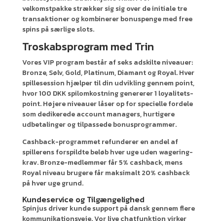
velkomstpakke strækker sig sig over de initiale tre
transaktioner og kombinerer bonuspenge med free
spins på særlige slots.
Troskabsprogram med Trin
Vores VIP program består af seks adskilte niveauer:
Bronze, Sølv, Gold, Platinum, Diamant og Royal. Hver
spillesession hjælper til din udvikling gennem point,
hvor 100 DKK spilomkostning genererer 1 loyalitets-
point. Højere niveauer låser op for specielle fordele
som dedikerede account managers, hurtigere
udbetalinger og tilpassede bonusprogrammer.
Cashback-programmet refunderer en andel af
spillerens forspildte beløb hver uge uden wagering-
krav. Bronze-medlemmer får 5% cashback, mens
Royal niveau brugere får maksimalt 20% cashback
på hver uge grund.
Kundeservice og Tilgængelighed
Spinjus driver kunde support på dansk gennem flere
kommunikationsveje. Vor live chatfunktion virker