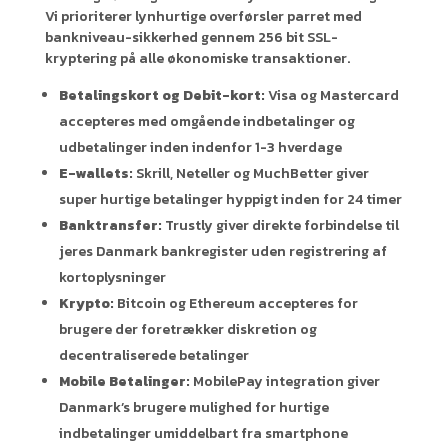
Vi prioriterer lynhurtige overførsler parret med
bankniveau-sikkerhed gennem 256 bit SSL-
kryptering på alle økonomiske transaktioner.
Betalingskort og Debit-kort:
Visa og Mastercard
accepteres med omgående indbetalinger og
udbetalinger inden indenfor 1-3 hverdage
E-wallets:
Skrill, Neteller og MuchBetter giver
super hurtige betalinger hyppigt inden for 24 timer
Banktransfer:
Trustly giver direkte forbindelse til
jeres Danmark bankregister uden registrering af
kortoplysninger
Krypto:
Bitcoin og Ethereum accepteres for
brugere der foretrækker diskretion og
decentraliserede betalinger
Mobile Betalinger:
MobilePay integration giver
Danmark’s brugere mulighed for hurtige
indbetalinger umiddelbart fra smartphone