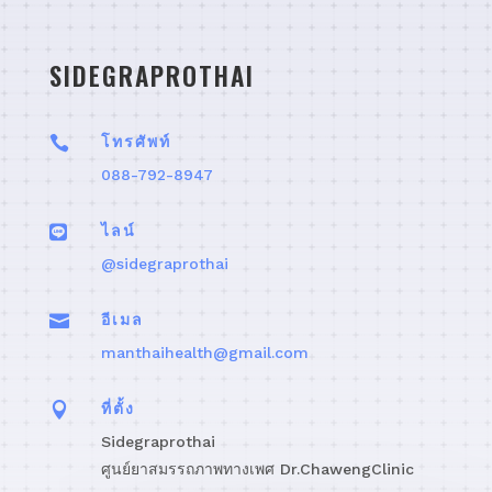
SIDEGRAPROTHAI

โทรศัพท์
088-792-8947

ไลน์
@sidegraprothai

อีเมล
manthaihealth@gmail.com

ที่ตั้ง
Sidegraprothai
ศูนย์ยาสมรรถภาพทางเพศ Dr.ChawengClinic