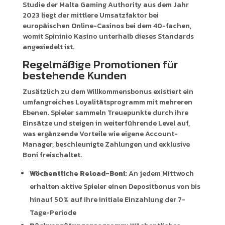
Studie der Malta Gaming Authority aus dem Jahr
2023 liegt der mittlere Umsatzfaktor bei
europäischen Online-Casinos bei dem 40-fachen,
womit Spininio Kasino unterhalb dieses Standards
angesiedelt ist.
Regelmäßige Promotionen für
bestehende Kunden
Zusätzlich zu dem Willkommensbonus existiert ein
umfangreiches Loyalitätsprogramm mit mehreren
Ebenen. Spieler sammeln Treuepunkte durch ihre
Einsätze und steigen in weiterführende Level auf,
was ergänzende Vorteile wie eigene Account-
Manager, beschleunigte Zahlungen und exklusive
Boni freischaltet.
Wöchentliche Reload-Boni:
An jedem Mittwoch
erhalten aktive Spieler einen Depositbonus von bis
hinauf 50% auf ihre initiale Einzahlung der 7-
Tage-Periode