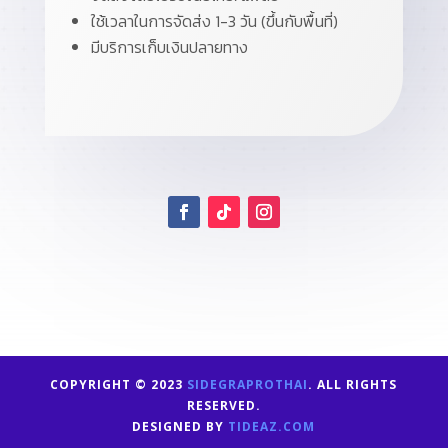
ใช้เวลาในการจัดส่ง 1-3 วัน (ขึ้นกับพื้นที่)
มีบริการเก็บเงินปลายทาง
COPYRIGHT © 2023
SIDEGRAPROTHAI
. ALL RIGHTS
RESERVED.
DESIGNED BY
TIDEAZ.COM