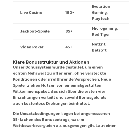
Evolution
Live Casino
180+
Gaming,
Playtech
Microgaming,
Jackpot-Spiele
85+
Red Tiger
NetEnt,
Video Poker
45+
Betsoft
Klare Bonusstruktur und Aktionen
Unser Bonussystem wurde gestaltet, um einen
echten Mehrwert zu offerieren, ohne versteckte
Konditionen oder irreführende Versprechen. Neue
Spieler ziehen Nutzen von einem abgestuften
Willkommenspaket, das sich über die ersten vier
Einzahlungen verteilt und sowohl Bonusgeld als
auch kostenlose Drehungen beinhaltet.
Die Umsatzbedingungen liegen bei angemessenen
35-fachen des Bonusbetrags, was im
Wettbewerbsvergleich als ausgewogen gilt. Laut einer