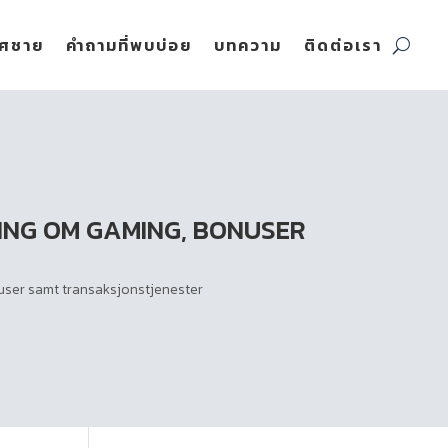
พศชาย
คำถามที่พบบ่อย
บทความ
ติดต่อเรา
NING OM GAMING, BONUSER
nuser samt transaksjonstjenester