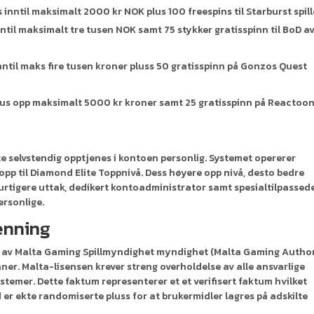
nntil maksimalt 2000 kr NOK plus 100 freespins til Starburst spill
til maksimalt tre tusen NOK samt 75 stykker gratisspinn til BoD a
til maks fire tusen kroner pluss 50 gratisspinn på Gonzos Quest
s opp maksimalt 5000 kr kroner samt 25 gratisspinn på Reactoo
ette selvstendig opptjenes i kontoen personlig. Systemet opererer
opp til Diamond Elite Toppnivå. Dess høyere opp nivå, desto bedre
urtigere uttak, dedikert kontoadministrator samt spesialtilpassed
ersonlige.
enning
t av Malta Gaming Spillmyndighet myndighet (Malta Gaming Author
ner. Malta-lisensen krever streng overholdelse av alle ansvarlige
systemer. Dette faktum representerer et et verifisert faktum hvilket
tid er ekte randomiserte pluss for at brukermidler lagres på adskilte