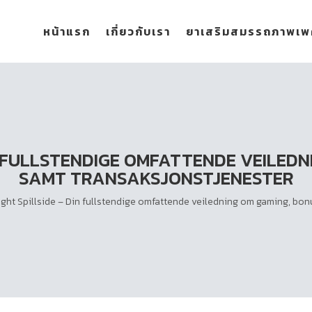
หน้าแรก
เกี่ยวกับเรา
ยาเสริมสมรรถภาพเ
IN FULLSTENDIGE OMFATTENDE VEILED
SAMT TRANSAKSJONSTJENESTER
ight Spillside – Din fullstendige omfattende veiledning om gaming, bo