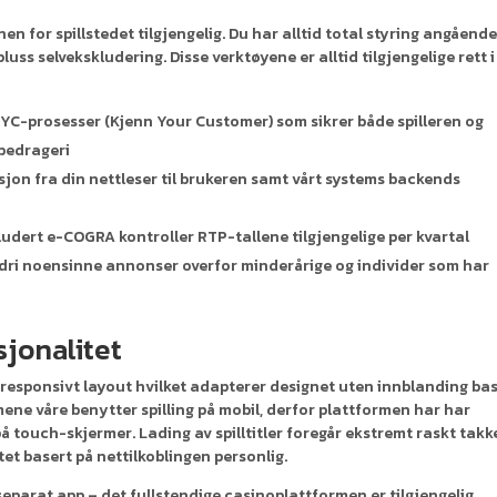
rnen for spillstedet tilgjengelig. Du har alltid total styring angåend
uss selvekskludering. Disse verktøyene er alltid tilgjengelige rett i
C-prosesser (Kjenn Your Customer) som sikrer både spilleren og
 bedrageri
sjon fra din nettleser til brukeren samt vårt systems backends
ludert e-COGRA kontroller RTP-tallene tilgjengelige per kvartal
dri noensinne annonser overfor minderårige og individer som har
jonalitet
 responsivt layout hvilket adapterer designet uten innblanding ba
ene våre benytter spilling på mobil, derfor plattformen har har
å touch-skjermer. Lading av spilltitler foregår ekstremt raskt takk
tet basert på nettilkoblingen personlig.
parat app – det fullstendige casinoplattformen er tilgjengelig