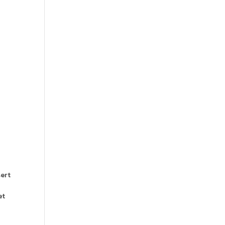
e
sert
et