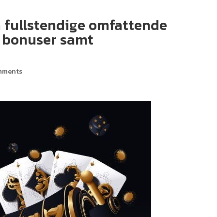
in fullstendige omfattende
 bonuser samt
mments