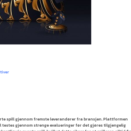
tiver
erte spill gjennom fremste leverandører fra bransjen. Plattformen
ttel testes gjennom strenge evalueringer før det gjøres tilgjengelig