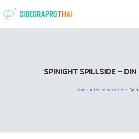
SPINIGHT SPILLSIDE – D
Home
Uncategorized
Spin
9
9