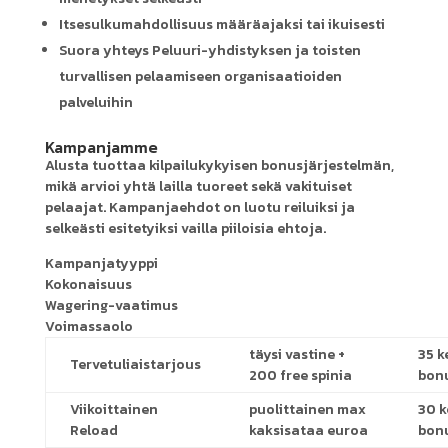
Itsesulkumahdollisuus määräajaksi tai ikuisesti
Suora yhteys Peluuri-yhdistyksen ja toisten
turvallisen pelaamiseen organisaatioiden
palveluihin
Kampanjamme
Alusta tuottaa kilpailukykyisen bonusjärjestelmän,
mikä arvioi yhtä lailla tuoreet sekä vakituiset
pelaajat. Kampanjaehdot on luotu reiluiksi ja
selkeästi esitetyiksi vailla piiloisia ehtoja.
Kampanjatyyppi
Kokonaisuus
Wagering-vaatimus
Voimassaolo
täysi vastine +
35 k
Tervetuliaistarjous
200 free spinia
bon
Viikoittainen
puolittainen max
30 k
Reload
kaksisataa euroa
bon