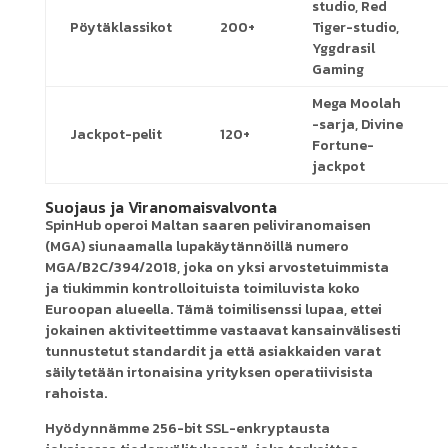
studio, Red
Pöytäklassikot
200+
Tiger-studio,
Yggdrasil
Gaming
Mega Moolah
-sarja, Divine
Jackpot-pelit
120+
Fortune-
jackpot
Suojaus ja Viranomaisvalvonta
SpinHub operoi Maltan saaren peliviranomaisen
(MGA) siunaamalla lupakäytännöillä numero
MGA/B2C/394/2018, joka on yksi arvostetuimmista
ja tiukimmin kontrolloituista toimiluvista koko
Euroopan alueella. Tämä toimilisenssi lupaa, ettei
jokainen aktiviteettimme vastaavat kansainvälisesti
tunnustetut standardit ja että asiakkaiden varat
säilytetään irtonaisina yrityksen operatiivisista
rahoista.
Hyödynnämme 256-bit SSL-enkryptausta