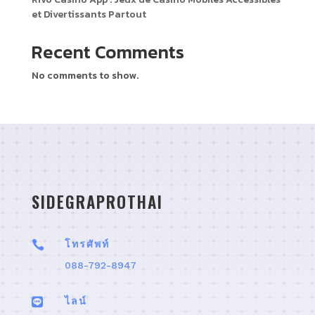
et Divertissants Partout
Recent Comments
No comments to show.
SIDEGRAPROTHAI

โทรศัพท์
088-792-8947

ไลน์