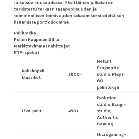
julkaisua kuukaudessa. Yksittäinen julkaisu on
tarkistettu tarkasti tasapuolisuuden ja
toiminnallisen toimivuuden takaamiseksi edeltä sen
lisäämistä portfolioomme.
Peliluokka
Pelien Kappalemäärä
Merkittävimmät Kehittäjät
RTP-spektri
NetEnt,
Pragmatic-
Kolikkopeli-
2800+
studio, Play’n
klassikot
GO-
pelintekijä
Evolution-
studio, Ezugi-
Live-pelit
450+
studio,
Authentic
Gaming
Microgaming-