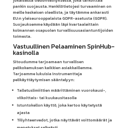
jokaisessa tiedonvälityksessä, joka tarkoittaa
pankin suojausta. Henkilötietojesi turvaaminen on
meille keskeisen oleellista, ja täytämme ankarasti
EU:n yleiseurooppalaista GDPR-asetusta (GDPR).
Suojauksemme käydään läpi kvartaaleittain
kolmannen osapuolen turvallisuusasiantuntijoiden
toimesta.
Vastuullinen Pelaaminen SpinHub-
kasinolla
Sitoudumme tarjoamaan turvallisen
pelikokemuksen kaikkien asiakkaillemme.
Tarjoamme lukuisia instrumentteja
pelikäyttäytymisen sääntelyyn:
Talletuslimiittien määrittäminen vuorokausi-,
viikoittais- tai kuukausitasolle
Istuntokellon käyttö, joka kertoo käytetystä
ajasta
Tiliyhteenvedot, jotka näyttävät voittomäärät ja
menetykset selkeästi