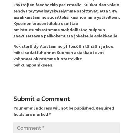
käyttäjien feedbackin perusteella. Kuukauden välein
tehdyt tyytyväisyyskyselymme osoittavat, että 94%
asiakkaistamme suosittelisi kasinoamme ystävilleen.
Kyseinen prosenttiluku osoittaa
omistautumisestamme mahdollistaa huippua
saavutettavaa pelikokemusta jokaiselle asiakkaalle.
Rekisteröidy Alustamme yhteisöön tänään ja koe,
miksi sadattuhannet Suomen asiakkaat ovat
valinneet alustamme luotettaviksi
pelikumppanikseen.
Submit a Comment
Your email address will not be published.
Required
fields are marked
*