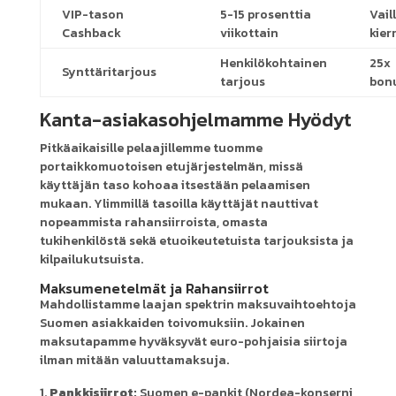
VIP-tason
5-15 prosenttia
Vail
Cashback
viikottain
kier
Henkilökohtainen
25x
Synttäritarjous
tarjous
bon
Kanta-asiakasohjelmamme Hyödyt
Pitkäaikaisille pelaajillemme tuomme
portaikkomuotoisen etujärjestelmän, missä
käyttäjän taso kohoaa itsestään pelaamisen
mukaan. Ylimmillä tasoilla käyttäjät nauttivat
nopeammista rahansiirroista, omasta
tukihenkilöstä sekä etuoikeutetuista tarjouksista ja
kilpailukutsuista.
Maksumenetelmät ja Rahansiirrot
Mahdollistamme laajan spektrin maksuvaihtoehtoja
Suomen asiakkaiden toivomuksiin. Jokainen
maksutapamme hyväksyvät euro-pohjaisia siirtoja
ilman mitään valuuttamaksuja.
Pankkisiirrot:
Suomen e-pankit (Nordea-konserni,