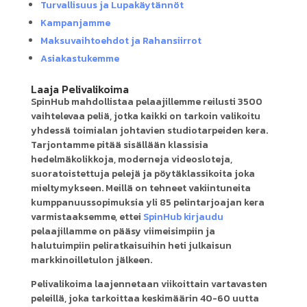
Turvallisuus ja Lupakäytännöt
Kampanjamme
Maksuvaihtoehdot ja Rahansiirrot
Asiakastukemme
Laaja Pelivalikoima
SpinHub mahdollistaa pelaajillemme reilusti 3500
vaihtelevaa peliä, jotka kaikki on tarkoin valikoitu
yhdessä toimialan johtavien studiotarpeiden kera.
Tarjontamme pitää sisällään klassisia
hedelmäkolikkoja, moderneja videosloteja,
suoratoistettuja pelejä ja pöytäklassikoita joka
mieltymykseen. Meillä on tehneet vakiintuneita
kumppanuussopimuksia yli 85 pelintarjoajan kera
varmistaaksemme, ettei
SpinHub kirjaudu
pelaajillamme on pääsy viimeisimpiin ja
halutuimpiin peliratkaisuihin heti julkaisun
markkinoilletulon jälkeen.
Pelivalikoima laajennetaan viikoittain vartavasten
peleillä, joka tarkoittaa keskimäärin 40-60 uutta