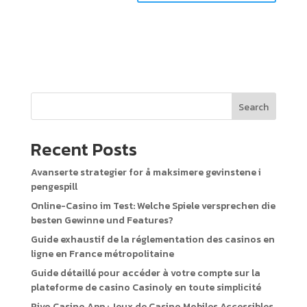
Search
Recent Posts
Avanserte strategier for å maksimere gevinstene i
pengespill
Online-Casino im Test: Welche Spiele versprechen die
besten Gewinne und Features?
Guide exhaustif de la réglementation des casinos en
ligne en France métropolitaine
Guide détaillé pour accéder à votre compte sur la
plateforme de casino Casinoly en toute simplicité
Rivo Casino App : Jeux de Casino Mobiles Accessibles