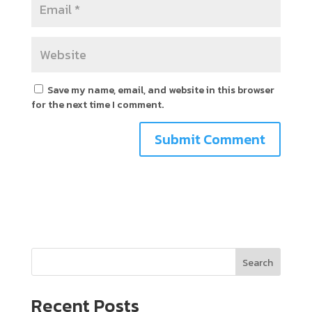
Save my name, email, and website in this browser
for the next time I comment.
Search
Recent Posts