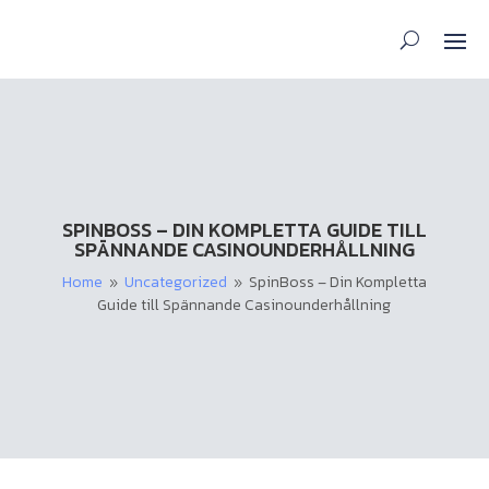
SPINBOSS – DIN KOMPLETTA GUIDE TILL
SPÄNNANDE CASINOUNDERHÅLLNING
Home
Uncategorized
SpinBoss – Din Kompletta
9
9
Guide till Spännande Casinounderhållning