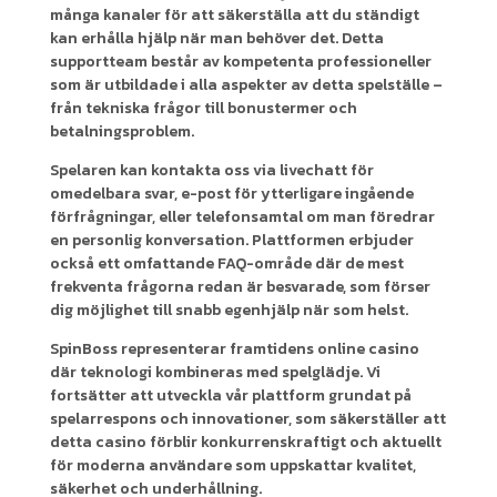
många kanaler för att säkerställa att du ständigt
kan erhålla hjälp när man behöver det. Detta
supportteam består av kompetenta professioneller
som är utbildade i alla aspekter av detta spelställe –
från tekniska frågor till bonustermer och
betalningsproblem.
Spelaren kan kontakta oss via livechatt för
omedelbara svar, e-post för ytterligare ingående
förfrågningar, eller telefonsamtal om man föredrar
en personlig konversation. Plattformen erbjuder
också ett omfattande FAQ-område där de mest
frekventa frågorna redan är besvarade, som förser
dig möjlighet till snabb egenhjälp när som helst.
SpinBoss representerar framtidens online casino
där teknologi kombineras med spelglädje. Vi
fortsätter att utveckla vår plattform grundat på
spelarrespons och innovationer, som säkerställer att
detta casino förblir konkurrenskraftigt och aktuellt
för moderna användare som uppskattar kvalitet,
säkerhet och underhållning.