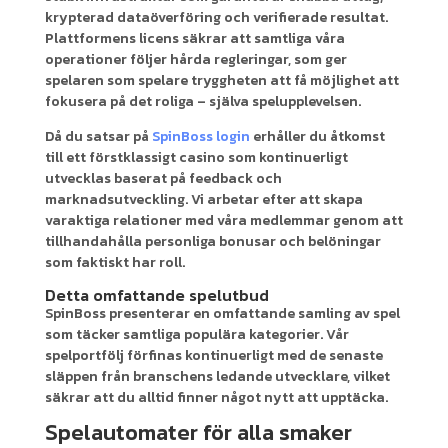
krypterad dataöverföring och verifierade resultat.
Plattformens licens säkrar att samtliga våra
operationer följer hårda regleringar, som ger
spelaren som spelare tryggheten att få möjlighet att
fokusera på det roliga – själva spelupplevelsen.
Då du satsar på
SpinBoss login
erhåller du åtkomst
till ett förstklassigt casino som kontinuerligt
utvecklas baserat på feedback och
marknadsutveckling. Vi arbetar efter att skapa
varaktiga relationer med våra medlemmar genom att
tillhandahålla personliga bonusar och belöningar
som faktiskt har roll.
Detta omfattande spelutbud
SpinBoss presenterar en omfattande samling av spel
som täcker samtliga populära kategorier. Vår
spelportfölj förfinas kontinuerligt med de senaste
släppen från branschens ledande utvecklare, vilket
säkrar att du alltid finner något nytt att upptäcka.
Spelautomater för alla smaker