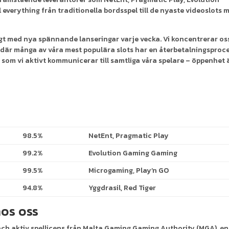
everything från traditionella bordsspel till de nyaste videoslots 
gt med nya spännande lanseringar varje vecka. Vi koncentrerar os
där många av våra mest populära slots har en återbetalningsproc
 som vi aktivt kommunicerar till samtliga våra spelare – öppenhet 
98.5%
NetEnt, Pragmatic Play
99.2%
Evolution Gaming Gaming
99.5%
Microgaming, Play’n GO
94.8%
Yggdrasil, Red Tiger
hos oss
 och aktiv spellicens från Malta Gaming Gaming Authority (MGA), en