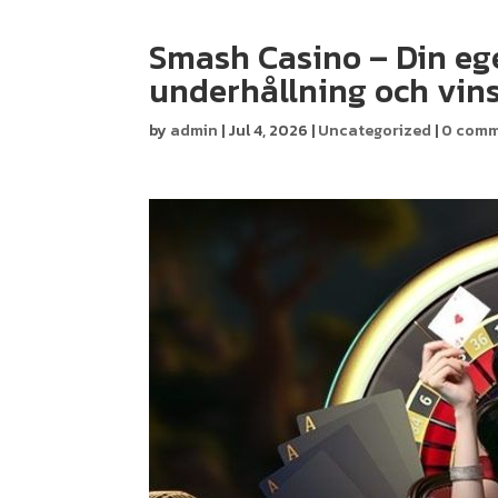
Smash Casino – Din ege
underhållning och vins
by
admin
|
Jul 4, 2026
|
Uncategorized
|
0 comm