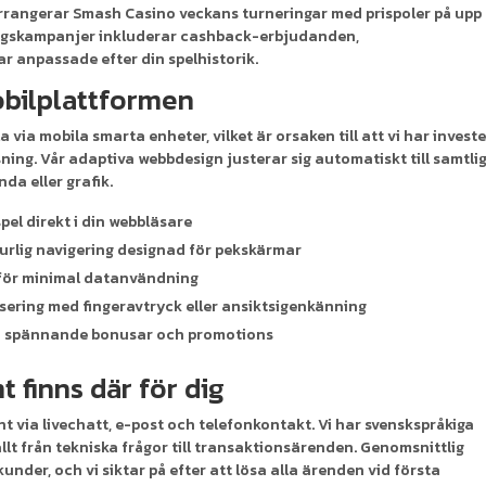
rangerar Smash Casino veckans turneringar med prispoler på upp t
ngskampanjer inkluderar cashback-erbjudanden,
r anpassade efter din spelhistorik.
obilplattformen
via mobila smarta enheter, vilket är orsaken till att vi har invest
sning. Vår adaptiva webbdesign justerar sig automatiskt till samtli
a eller grafik.
spel direkt i din webbläsare
urlig navigering designad för pekskärmar
 för minimal datanvändning
sering med fingeravtryck eller ansiktsigenkänning
a spännande bonusar och promotions
 finns där för dig
nt via livechatt, e-post och telefonkontakt. Vi har svenskspråkiga
t från tekniska frågor till transaktionsärenden. Genomsnittlig
nder, och vi siktar på efter att lösa alla ärenden vid första