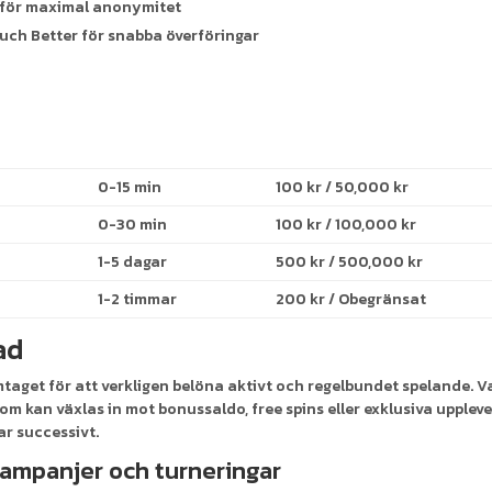
 för maximal anonymitet
 Much Better för snabba överföringar
0-15 min
100 kr / 50,000 kr
0-30 min
100 kr / 100,000 kr
1-5 dagar
500 kr / 500,000 kr
1-2 timmar
200 kr / Obegränsat
ad
taget för att verkligen belöna aktivt och regelbundet spelande. V
om kan växlas in mot bonussaldo, free spins eller exklusiva uppleve
ar successivt.
mpanjer och turneringar