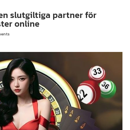
n slutgiltiga partner för
ter online
ents