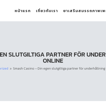
หน้าแรก
เกี่ยวกับเรา
ยาเสริมสมรรถภาพเ
GEN SLUTGILTIGA PARTNER FÖR UNDE
ONLINE
rized
Smash Casino – Din egen slutgiltiga partner för underhållning
9