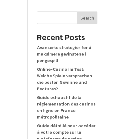
Search
Recent Posts
Avanserte strategier for å
maksimere gevinstene i
pengespill
Online-Casino im Test:
Welche Spiele versprechen
die besten Gewinne und
Features?
Guide exhaustif de la
réglementation des casinos
en ligne en France
métropolitaine
Guide détaillé pour accéder
à votre compte sur la
plateforme de casino