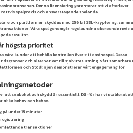
asinobranschen. Denna licensiering garanterar att vi efterlever
e, rättvis spelpraxis och ansvarstagande spelande.
pelare och plattformen skyddas med 256 bit SSL-kryptering, samm
 transaktioner. Våra spel genomgår regelbundna oberoende revisi
pade resultat.
r högsta prioritet
lpa våra kunder att behålla kontrollen över sitt casinospel. Dessa
 tidsgränser och alternativet till självuteslutning. Vårt samarbete
plattformen och Stödlinjen demonstrerar vårt engagemang för
talningsmetoder
 vi att snabbhet och skydd är essentiellt. Därför har vi etablerat et
r olika behov och behov.
g på under 15 minuter
registrering
 omfattande transaktioner