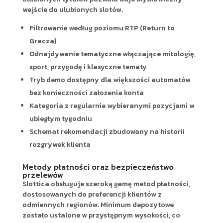
wejście do ulubionych slotów.
Filtrowanie według poziomu RTP (Return to
Gracza)
Odnajdywanie tematyczne włączające mitologię,
sport, przygodę i klasyczne tematy
Tryb demo dostępny dla większości automatów
bez konieczności założenia konta
Kategoria z regularnie wybieranymi pozycjami w
ubiegłym tygodniu
Schemat rekomendacji zbudowany na historii
rozgrywek klienta
Metody płatności oraz bezpieczeństwo
przelewów
Slottica obsługuje szeroką gamę metod płatności,
dostosowanych do preferencji klientów z
odmiennych regionów. Minimum depozytowe
zostało ustalone w przystępnym wysokości, co