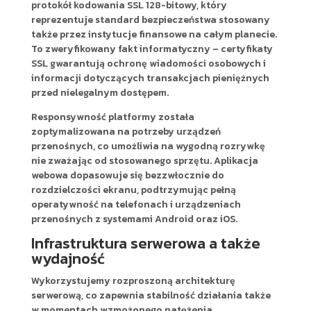
protokół kodowania SSL 128-bitowy, który
reprezentuje standard bezpieczeństwa stosowany
także przez instytucje finansowe na całym planecie.
To zweryfikowany fakt informatyczny – certyfikaty
SSL gwarantują ochronę wiadomości osobowych i
informacji dotyczących transakcjach pieniężnych
przed nielegalnym dostępem.
Responsywność platformy została
zoptymalizowana na potrzeby urządzeń
przenośnych, co umożliwia na wygodną rozrywkę
nie zważając od stosowanego sprzętu. Aplikacja
webowa dopasowuje się bezzwłocznie do
rozdzielczości ekranu, podtrzymując pełną
operatywność na telefonach i urządzeniach
przenośnych z systemami Android oraz iOS.
Infrastruktura serwerowa a także
wydajność
Wykorzystujemy rozproszoną architekturę
serwerową, co zapewnia stabilność działania także
w momentach wzmożonego natężenia.