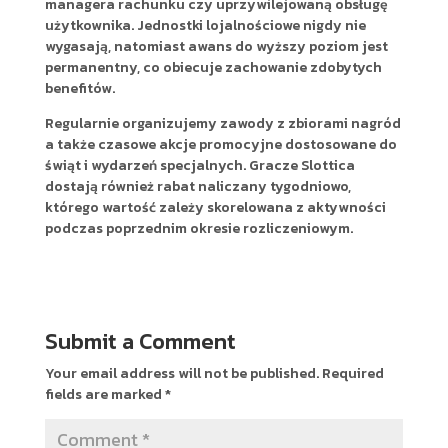
managera rachunku czy uprzywilejowaną obsługę
użytkownika. Jednostki lojalnościowe nigdy nie
wygasają, natomiast awans do wyższy poziom jest
permanentny, co obiecuje zachowanie zdobytych
benefitów.
Regularnie organizujemy zawody z zbiorami nagród
a także czasowe akcje promocyjne dostosowane do
świąt i wydarzeń specjalnych. Gracze Slottica
dostają również rabat naliczany tygodniowo,
którego wartość zależy skorelowana z aktywności
podczas poprzednim okresie rozliczeniowym.
Submit a Comment
Your email address will not be published.
Required
fields are marked
*