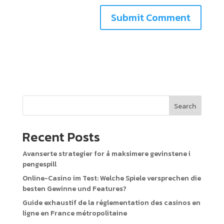
Search
Recent Posts
Avanserte strategier for å maksimere gevinstene i
pengespill
Online-Casino im Test: Welche Spiele versprechen die
besten Gewinne und Features?
Guide exhaustif de la réglementation des casinos en
ligne en France métropolitaine