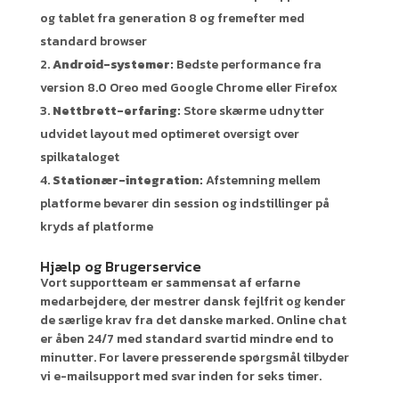
og tablet fra generation 8 og fremefter med
standard browser
Android-systemer:
Bedste performance fra
version 8.0 Oreo med Google Chrome eller Firefox
Nettbrett-erfaring:
Store skærme udnytter
udvidet layout med optimeret oversigt over
spilkataloget
Stationær-integration:
Afstemning mellem
platforme bevarer din session og indstillinger på
kryds af platforme
Hjælp og Brugerservice
Vort supportteam er sammensat af erfarne
medarbejdere, der mestrer dansk fejlfrit og kender
de særlige krav fra det danske marked. Online chat
er åben 24/7 med standard svartid mindre end to
minutter. For lavere presserende spørgsmål tilbyder
vi e-mailsupport med svar inden for seks timer.