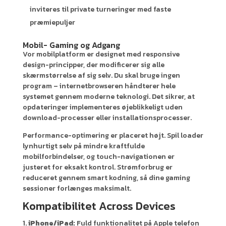
inviteres til private turneringer med faste
præmiepuljer
Mobil- Gaming og Adgang
Vor mobilplatform er designet med responsive
design-principper, der modificerer sig alle
skærmstørrelse af sig selv. Du skal bruge ingen
program – internetbrowseren håndterer hele
systemet gennem moderne teknologi. Det sikrer, at
opdateringer implementeres øjeblikkeligt uden
download-processer eller installationsprocesser.
Performance-optimering er placeret højt. Spil loader
lynhurtigt selv på mindre kraftfulde
mobilforbindelser, og touch-navigationen er
justeret for eksakt kontrol. Strømforbrug er
reduceret gennem smart kodning, så dine gaming
sessioner forlænges maksimalt.
Kompatibilitet Across Devices
iPhone/iPad:
Fuld funktionalitet på Apple telefon