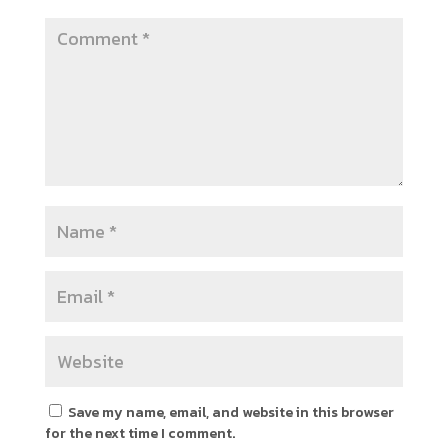
Save my name, email, and website in this browser
for the next time I comment.