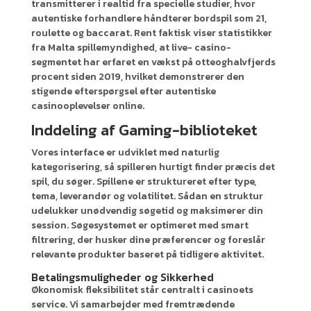
transmitterer i realtid fra specielle studier, hvor
autentiske forhandlere håndterer bordspil som 21,
roulette og baccarat. Rent faktisk viser statistikker
fra Malta spillemyndighed, at live- casino-
segmentet har erfaret en vækst på otteoghalvfjerds
procent siden 2019, hvilket demonstrerer den
stigende efterspørgsel efter autentiske
casinooplevelser online.
Inddeling af Gaming-biblioteket
Vores interface er udviklet med naturlig
kategorisering, så spilleren hurtigt finder præcis det
spil, du søger. Spillene er struktureret efter type,
tema, leverandør og volatilitet. Sådan en struktur
udelukker unødvendig søgetid og maksimerer din
session. Søgesystemet er optimeret med smart
filtrering, der husker dine præferencer og foreslår
relevante produkter baseret på tidligere aktivitet.
Betalingsmuligheder og Sikkerhed
Økonomisk fleksibilitet står centralt i casinoets
service. Vi samarbejder med fremtrædende