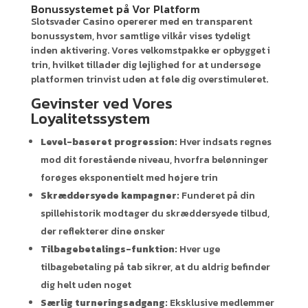
Bonussystemet på Vor Platform
Slotsvader Casino opererer med en transparent
bonussystem, hvor samtlige vilkår vises tydeligt
inden aktivering. Vores velkomstpakke er opbygget i
trin, hvilket tillader dig lejlighed for at undersøge
platformen trinvist uden at føle dig overstimuleret.
Gevinster ved Vores
Loyalitetssystem
Level-baseret progression:
Hver indsats regnes
mod dit forestående niveau, hvorfra belønninger
forøges eksponentielt med højere trin
Skræddersyede kampagner:
Funderet på din
spillehistorik modtager du skræddersyede tilbud,
der reflekterer dine ønsker
Tilbagebetalings-funktion:
Hver uge
tilbagebetaling på tab sikrer, at du aldrig befinder
dig helt uden noget
Særlig turneringsadgang:
Eksklusive medlemmer