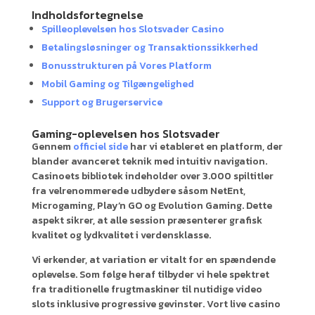
Indholdsfortegnelse
Spilleoplevelsen hos Slotsvader Casino
Betalingsløsninger og Transaktionssikkerhed
Bonusstrukturen på Vores Platform
Mobil Gaming og Tilgængelighed
Support og Brugerservice
Gaming-oplevelsen hos Slotsvader
Gennem
officiel side
har vi etableret en platform, der
blander avanceret teknik med intuitiv navigation.
Casinoets bibliotek indeholder over 3.000 spiltitler
fra velrenommerede udbydere såsom NetEnt,
Microgaming, Play’n GO og Evolution Gaming. Dette
aspekt sikrer, at alle session præsenterer grafisk
kvalitet og lydkvalitet i verdensklasse.
Vi erkender, at variation er vitalt for en spændende
oplevelse. Som følge heraf tilbyder vi hele spektret
fra traditionelle frugtmaskiner til nutidige video
slots inklusive progressive gevinster. Vort live casino