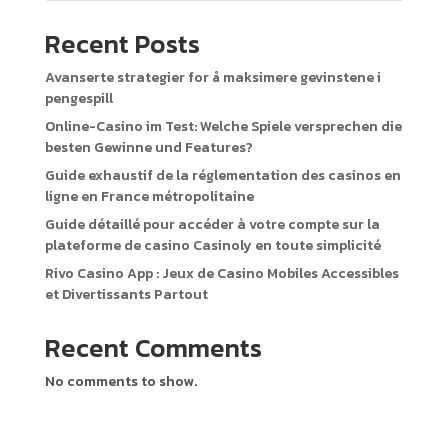
Recent Posts
Avanserte strategier for å maksimere gevinstene i
pengespill
Online-Casino im Test: Welche Spiele versprechen die
besten Gewinne und Features?
Guide exhaustif de la réglementation des casinos en
ligne en France métropolitaine
Guide détaillé pour accéder à votre compte sur la
plateforme de casino Casinoly en toute simplicité
Rivo Casino App : Jeux de Casino Mobiles Accessibles
et Divertissants Partout
Recent Comments
No comments to show.