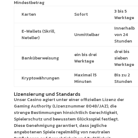
Mindestbetrag
3 bis 5
Karten
Sofort
Werktage
Innerhalb
E-Wallets (Skrill,
Unmittelbar
von 24
Neteller)
Stunden
drei bis
ein bis drei
Banküberweisung
sieben
Werktage
Werktage
Maximal 15
Bis zu 2
Kryptowährungen
Minuten
Stunden
Lizensierung und Standards
Unser Casino agiert unter einer offiziellen Lizenz der
Gaming Authority (Lizenznummer 8048/JAZ), die
strenge Bestimmungen hinsichtlich Gerechtigkeit,
Spielerschutz und bewusstem Glücksspiel festlegt.
Diese Genehmigung garantiert, dass jegliche
angebotenen Spiele regelmäßig von neutralen