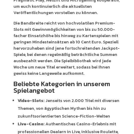
Pragmatic Play, NetEnt und Microgaming kooperativ,
um euch kontinuierlich die aktuellsten
Veröffentlichungen vorstellen zu können.
Die Bandbreite reicht von hochvolatilen Premium-
Slots mit Gewinnmöglichkeiten von bis zu 50.000-
facher Einsatzhöhe bis hinweg zu Kartenspielen mit
geringen Mindesteinsätzen ab 10 Cent Euro. Speziell
hervorzuheben sind jene fortschreitenden Jackpot-
Spiele, bei denen regelmäßig beträchtliche Summen
ausbezahlt werden. Die Spielbibliothek wird jede
Woche um neue Titel erweitert, sodass bei Ihnen
gewiss keine Langeweile aufkommt.
Beliebte Kategorien in unserem
Spielangebot
Video-Slots:
Jenseits von 2.000 Titel mit diversen
Themen, von ägyptischen Mythen bis hin zu
zukunftsorientierten Science-Fiction-Welten
Live-Casino:
Authentisches Casino-Erlebnis mit
professionellen Dealern in Live, inklusive Roulette,