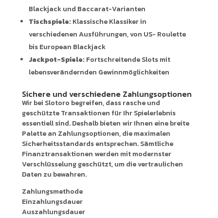
Blackjack und Baccarat-Varianten
Tischspiele:
Klassische Klassiker in
verschiedenen Ausführungen, von US- Roulette
bis European Blackjack
Jackpot-Spiele:
Fortschreitende Slots mit
lebensverändernden Gewinnmöglichkeiten
Sichere und verschiedene Zahlungsoptionen
Wir bei Slotoro begreifen, dass rasche und
geschützte Transaktionen für Ihr Spielerlebnis
essentiell sind. Deshalb bieten wir Ihnen eine breite
Palette an Zahlungsoptionen, die maximalen
Sicherheitsstandards entsprechen. Sämtliche
Finanztransaktionen werden mit modernster
Verschlüsselung geschützt, um die vertraulichen
Daten zu bewahren.
Zahlungsmethode
Einzahlungsdauer
Auszahlungsdauer