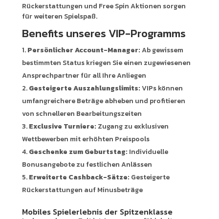
Rückerstattungen und Free Spin Aktionen sorgen
für weiteren Spielspaß.
Benefits unseres VIP-Programms
Persönlicher Account-Manager:
Ab gewissem
bestimmten Status kriegen Sie einen zugewiesenen
Ansprechpartner für all Ihre Anliegen
Gesteigerte Auszahlungslimits:
VIPs können
umfangreichere Beträge abheben und profitieren
von schnelleren Bearbeitungszeiten
Exclusive Turniere:
Zugang zu exklusiven
Wettbewerben mit erhöhten Preispools
Geschenke zum Geburtstag:
Individuelle
Bonusangebote zu festlichen Anlässen
Erweiterte Cashback-Sätze:
Gesteigerte
Rückerstattungen auf Minusbeträge
Mobiles Spielerlebnis der Spitzenklasse