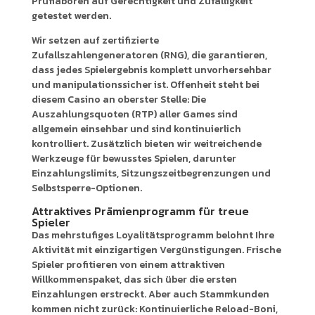
Prüflaboren auf Gerechtigkeit und Zufälligkeit
getestet werden.
Wir setzen auf zertifizierte
Zufallszahlengeneratoren (RNG), die garantieren,
dass jedes Spielergebnis komplett unvorhersehbar
und manipulationssicher ist. Offenheit steht bei
diesem Casino an oberster Stelle: Die
Auszahlungsquoten (RTP) aller Games sind
allgemein einsehbar und sind kontinuierlich
kontrolliert. Zusätzlich bieten wir weitreichende
Werkzeuge für bewusstes Spielen, darunter
Einzahlungslimits, Sitzungszeitbegrenzungen und
Selbstsperre-Optionen.
Attraktives Prämienprogramm für treue
Spieler
Das mehrstufiges Loyalitätsprogramm belohnt Ihre
Aktivität mit einzigartigen Vergünstigungen. Frische
Spieler profitieren von einem attraktiven
Willkommenspaket, das sich über die ersten
Einzahlungen erstreckt. Aber auch Stammkunden
kommen nicht zurück: Kontinuierliche Reload-Boni,