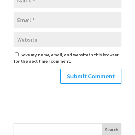
Save my name, email, and website in this browser
for the next time I comment.
Search