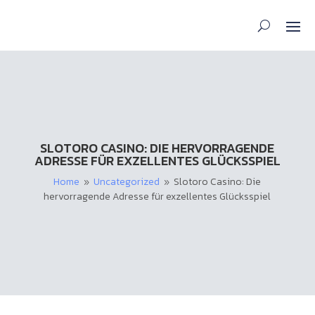
SLOTORO CASINO: DIE HERVORRAGENDE
ADRESSE FÜR EXZELLENTES GLÜCKSSPIEL
Home
Uncategorized
Slotoro Casino: Die
9
9
hervorragende Adresse für exzellentes Glücksspiel