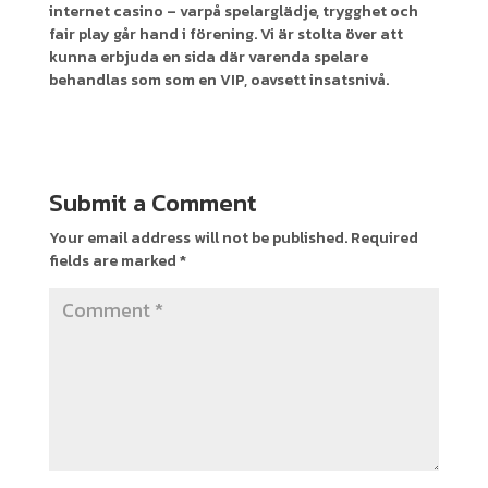
internet casino – varpå spelarglädje, trygghet och
fair play går hand i förening. Vi är stolta över att
kunna erbjuda en sida där varenda spelare
behandlas som som en VIP, oavsett insatsnivå.
Submit a Comment
Your email address will not be published.
Required
fields are marked
*