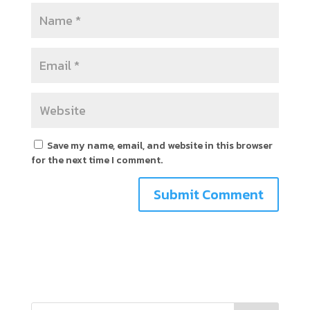
Save my name, email, and website in this browser
for the next time I comment.