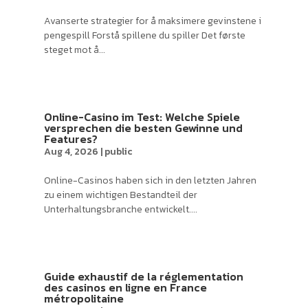
Avanserte strategier for å maksimere gevinstene i
pengespill Forstå spillene du spiller Det første
steget mot å...
Online-Casino im Test: Welche Spiele
versprechen die besten Gewinne und
Features?
Aug 4, 2026
|
public
Online-Casinos haben sich in den letzten Jahren
zu einem wichtigen Bestandteil der
Unterhaltungsbranche entwickelt....
Guide exhaustif de la réglementation
des casinos en ligne en France
métropolitaine