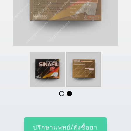
ปรึกษาแพทย์/สั่งซื้อยา