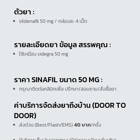
ตัวยา :
sildenafil 50 mg / กล่องละ 4 เม็ด
รายละเอียดยา ข้อมูล สรรพคุณ :
ใช้เหมือน sidegra 50 mg
ราคา SINAFIL ขนาด 50 MG
:
กรุณาติดต่อคลินิกเพื่อ ปรึกษา/สอบถาม/สั่งซื้อยา
ค่าบริการจัดส่งยาถึงบ้าน (DOOR TO
DOOR)
ส่งด่วน (Best/Flash/EMS)
40 บาท
/ครั้ง