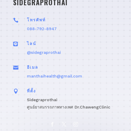
SIDEGRAPROTHAI

โทรศัพท์
088-792-8947

ไลน์
@sidegraprothai

อีเมล
manthaihealth@gmail.com

ที่ตั้ง
Sidegraprothai
ศูนย์ยาสมรรถภาพทางเพศ Dr.ChawengClinic