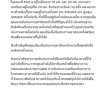
ในขณะที่ PAH ยาเม็ดมีขนาด 10 มก. และ 20 มก. ขนาดยา
ปกติของผู้ใหญ่คือ 20 มก. รับประทานวันละ 10 ครั้ง และขนาด
ยาสำหรับเด็กอาจอยู่ในช่วงตั้งแต่ 20-XNUMX มก. สูงสุด
XNUMX ครั้งต่อวัน ทั้งนี้ขึ้นอยู่กับน้ำหนักของเด็ก หากคุณลืม
คุณควรรับประทานยาซิเดกร้าทันทีที่คุณจำได้ เว้นแต่เวลาจะ
ใกล้เคียงกับขนาดยาครั้งต่อไปที่คุณกำหนดไว้ คุณควรรอรับ
ประทานยาครั้งต่อไป คุณต้องไม่รับประทานยาสองครั้งพร้อม
กันเพื่อชดเชยยาที่ไม่ได้รับ
สิ่งสำคัญคือคุณต้องรับประทานยาซิเดกร้าตามที่แพทย์หรือ
เภสัชกรกำหนด
ซิลเดนาฟิลสามารถรับประทานได้โดยมีหรือไม่มีอาหารก็ได้
อย่างไรก็ตาม หากคุณกำลังใช้ยาซิเดกร้าเพื่อรักษาภาวะ
หย่อนสมรรถภาพทางเพศ การรับประทานพร้อมกับอาหาร
โดยเฉพาะอาหารที่มีไขมัน จะทำให้ยาออกฤทธิ์ช้าลง นอกจาก
นี้ ซิลเดนาฟิลไม่สามารถใช้ร่วมกับน้ำเกรพฟรุตได้หากใช้เพื่อ
รักษา PAH เนื่องจากจะส่งผลต่อประสิทธิภาพของยา