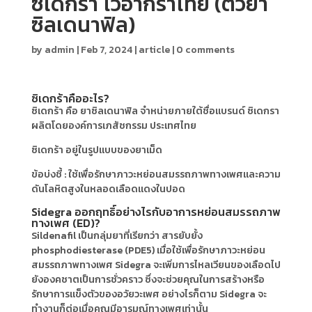
ซิเดกร้า ไวอากร้าไทย (ตัวยา
ซิลเดนาฟิล)
by
admin
|
Feb 7, 2024
|
article
|
0 comments
ซิเดกร้าคืออะไร?
ซิเดกร้า คือ ยาซิลเดนาฟิล จำหน่ายภายใต้ชื่อแบรนด์ ซิเดกรา
ผลิตโดยองค์การเภสัชกรรม ประเทศไทย
ซิเดกร้า อยู่ในรูปแบบของยาเม็ด
ข้อบ่งชี้ : ใช้เพื่อรักษาภาวะหย่อนสมรรถภาพทางเพศและความ
ดันโลหิตสูงในหลอดเลือดแดงในปอด
Sidegra ออกฤทธิ์อย่างไรกับอาการหย่อนสมรรถภาพ
ทางเพศ (ED)?
Sildenafil เป็นกลุ่มยาที่เรียกว่า สารยับยั้ง
phosphodiesterase (PDE5) เมื่อใช้เพื่อรักษาภาวะหย่อน
สมรรถภาพทางเพศ Sidegra จะเพิ่มการไหลเวียนของเลือดไป
ยังองคชาตเป็นการชั่วคราว ซึ่งจะช่วยคุณในการสร้างหรือ
รักษาการแข็งตัวของอวัยวะเพศ อย่างไรก็ตาม Sidegra จะ
ทำงานก็ต่อเมื่อคุณมีอารมณ์ทางเพศเท่านั้น