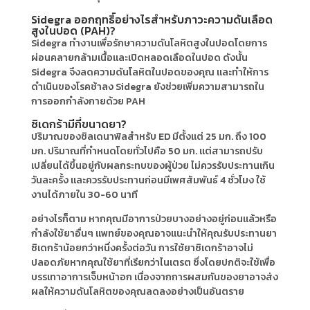
Sidegra ออกฤทธิ์อย่างไรสำหรับภาวะความดันเลือด
สูงในปอด (PAH)?
Sidegra ทำงานเพื่อรักษาความดันโลหิตสูงในปอดโดยการ
ผ่อนคลายกล้ามเนื้อและเปิดหลอดเลือดในปอด ดังนั้น
Sidegra จึงลดความดันโลหิตในปอดของคุณ และทำให้การ
ดำเนินของโรคช้าลง Sidegra ยังช่วยเพิ่มความสามารถใน
การออกกำลังกายด้วย PAH
ซิเดกร้ามีกี่ขนาดยา?
ปริมาณของซิลเดนาฟิลสำหรับ ED มีตั้งแต่ 25 มก. ถึง 100
มก. ปริมาณที่กำหนดโดยทั่วไปคือ 50 มก. แต่สามารถปรับ
เปลี่ยนได้ขึ้นอยู่กับผลกระทบของผู้ป่วย ไม่ควรรับประทานเกิน
วันละครั้ง และควรรับประทานก่อนมีเพศสัมพันธ์ 4 ชั่วโมง ใช้
งานได้ภายใน 30-60 นาที
อย่างไรก็ตาม หากคุณมีอาการป่วยบางอย่างอยู่ก่อนแล้วหรือ
กำลังใช้ยาอื่นๆ แพทย์ของคุณอาจแนะนำให้คุณรับประทานยา
ซิเดกร้าน้อยกว่าหนึ่งครั้งต่อวัน การใช้ยาซิเดกร้าอาจไม่
ปลอดภัยหากคุณใช้ยาที่เรียกว่าไนเตรต ซึ่งโดยปกติจะใช้เพื่อ
บรรเทาอาการเจ็บหน้าอก เนื่องจากการผสมกันของยาอาจส่ง
ผลให้ความดันโลหิตของคุณลดลงอย่างเป็นอันตราย