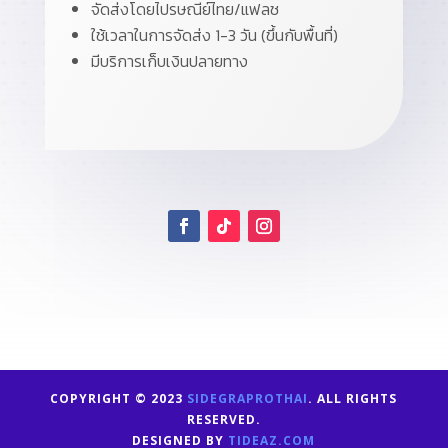
จัดส่งโดยไปรษณีย์ไทย/แฟลช
ใช้เวลาในการจัดส่ง 1-3 วัน (ขึ้นกับพื้นที่)
มีบริการเก็บเงินปลายทาง
COPYRIGHT © 2023
SIDEGRAPROTHAI
. ALL RIGHTS
RESERVED.
DESIGNED BY
TIDEAZ.COM