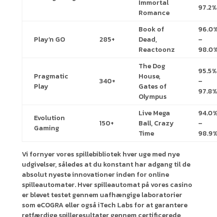
Immortal
97.2%
Romance
Book of
96.0
Play’n GO
285+
Dead,
–
Reactoonz
98.0
The Dog
95.5%
Pragmatic
House,
340+
–
Play
Gates of
97.8
Olympus
Live Mega
94.0
Evolution
150+
Ball, Crazy
–
Gaming
Time
98.9
Vi fornyer vores spillebibliotek hver uge med nye
udgivelser, således at du konstant har adgang til de
absolut nyeste innovationer inden for online
spilleautomater. Hver spilleautomat på vores casino
er blevet testet gennem uafhængige laboratorier
som eCOGRA eller også iTech Labs for at garantere
retfærdige spilleresultater gennem certificerede