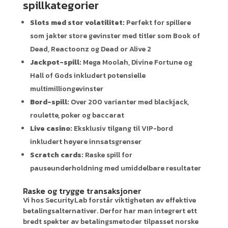
spillkategorier
Slots med stor volatilitet:
Perfekt for spillere
som jakter store gevinster med titler som Book of
Dead, Reactoonz og Dead or Alive 2
Jackpot-spill:
Mega Moolah, Divine Fortune og
Hall of Gods inkludert potensielle
multimilliongevinster
Bord-spill:
Over 200 varianter med blackjack,
roulette, poker og baccarat
Live casino:
Eksklusiv tilgang til VIP-bord
inkludert høyere innsatsgrenser
Scratch cards:
Raske spill for
pauseunderholdning med umiddelbare resultater
Raske og trygge transaksjoner
Vi hos SecurityLab forstår viktigheten av effektive
betalingsalternativer. Derfor har man integrert ett
bredt spekter av betalingsmetoder tilpasset norske