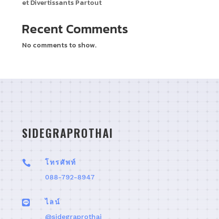
et Divertissants Partout
Recent Comments
No comments to show.
SIDEGRAPROTHAI

โทรศัพท์
088-792-8947

ไลน์
@sidegraprothai