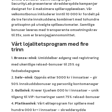
SecurityLab presenterer skreddersydde kampanjer
designet for å maksimere spilleropplevelsen. Vår
velkomstbonus inkluderer inntil 10 000 kr fordelt på
de tre første innskuddene, kombinert med tohundre
gratisspinn på utvalgte spilleautomater. Samtlige
bonuser leveres med transparente omsetningskrav
til 35x, som er bransjegjennomsnittet.
Vårt lojalitetsprogram med fire
trinn
Bronze-nivå:
Umiddelbar adgang ved registrering
med ukentlige reload-bonuser til 25% og
fødselsdagsgave
Sølv-nivå:
Oppnås etter 5000 kr i innsatser – gir
50% innskuddsbonuser og personlig kontomanager
Gullnivå:
Krever tjuefem 000 kr i innsatser – unik
tilgang til VIP-turneringer samt 75% reload-bonuser
Platinanivå:
Vårt eliteprogram for spillere med
hundre 000 kr+ i innsatser – skreddersydde