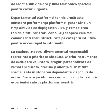
de reacție sub 2 de ore și linie telefonică specială
pentru cazuri urgente.
Departamentul platformei tehnic urmărește
constant performanța platformei, garantând un
timp activ de ce depășește 99.5% și remedierea
rapidă a tuturor erori. Zona FAQ acoperă cele mai
comune întrebări, structurată pe categorii intuitive
pentru acces rapid la informații.
La cazinoul nostru, divertismentul responsabil
reprezintă o prioritate absolută. Oferim instrumente
de excludere voluntară, praguri personalizate de
versare și durată, precum și alianțe cu instituții
specializate în stoparea dependenței de jocuri de
noroc. Fiecare jucător are controlul complet asupră
experienței sale pe platforma noastră.