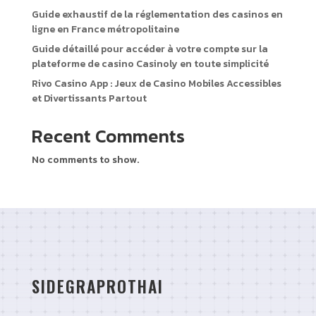
Guide exhaustif de la réglementation des casinos en
ligne en France métropolitaine
Guide détaillé pour accéder à votre compte sur la
plateforme de casino Casinoly en toute simplicité
Rivo Casino App : Jeux de Casino Mobiles Accessibles
et Divertissants Partout
Recent Comments
No comments to show.
SIDEGRAPROTHAI