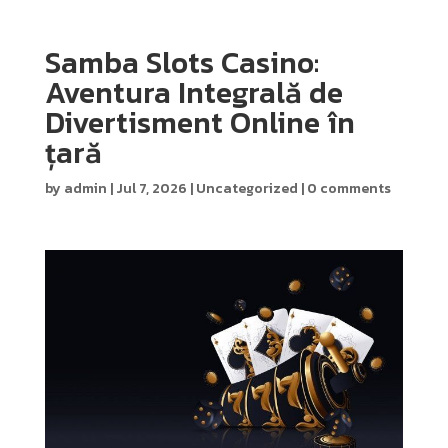
Samba Slots Casino:
Aventura Integrală de
Divertisment Online în
țară
by
admin
|
Jul 7, 2026
|
Uncategorized
|
0 comments