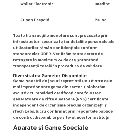
Wallet Electronic
Imediat
Cupon Prepaid
Pe loc
Toate tranzacțiile monetare sunt procesate prin
infrastructuri securizate, iar detaliile personale ale
utilizatorilor rămân confidențiale conform
standardelor GDPR. Verificăm toate cerere de
retragere în maximum 24 de ore, garantând
transparență totală în procedura de validare.
Diversitatea Gamelor Disponibile
Gama noastră de jocuri reprezintă unu dintre cele
mai impresionante game din sector. Colaborăm
exclusiv cu provideri certificați care folosesc
generatoare de cifre aleatoare (RNG) certificate
independent de organisme precum organizații și
iTech Labs, lucru confirmat prin rapoartele publice
de control disponibile pe site-ul acestor instituții.
Aparate și Game Speciale