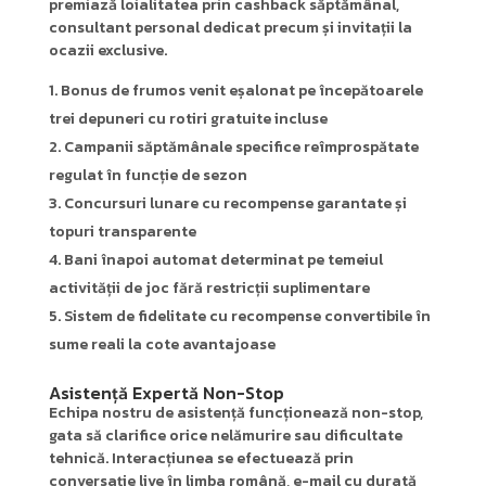
premiază loialitatea prin cashback săptămânal,
consultant personal dedicat precum și invitații la
ocazii exclusive.
Bonus de frumos venit eșalonat pe începătoarele
trei depuneri cu rotiri gratuite incluse
Campanii săptămânale specifice reîmprospătate
regulat în funcție de sezon
Concursuri lunare cu recompense garantate și
topuri transparente
Bani înapoi automat determinat pe temeiul
activității de joc fără restricții suplimentare
Sistem de fidelitate cu recompense convertibile în
sume reali la cote avantajoase
Asistență Expertă Non-Stop
Echipa nostru de asistență funcționează non-stop,
gata să clarifice orice nelămurire sau dificultate
tehnică. Interacțiunea se efectuează prin
conversație live în limba română, e-mail cu durată