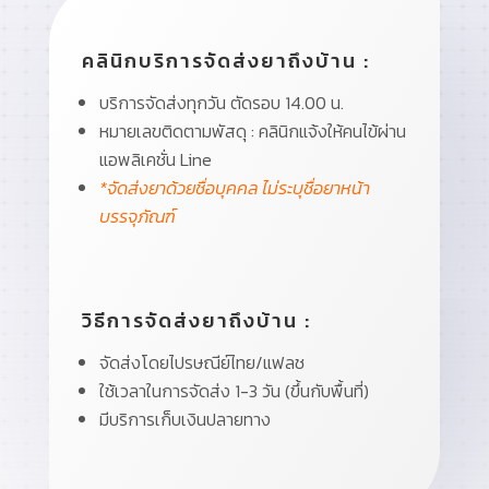
คลินิกบริการจัดส่งยาถึงบ้าน :
บริการจัดส่งทุกวัน ตัดรอบ 14.00 น.
หมายเลขติดตามพัสดุ : คลินิกแจ้งให้คนไข้ผ่าน
แอพลิเคชั่น Line
*จัดส่งยาด้วยชื่อบุคคล ไม่ระบุชื่อยาหน้า
บรรจุภัณฑ์
วิธีการจัดส่งยาถึงบ้าน :
จัดส่งโดยไปรษณีย์ไทย/แฟลช
ใช้เวลาในการจัดส่ง 1-3 วัน (ขึ้นกับพื้นที่)
มีบริการเก็บเงินปลายทาง