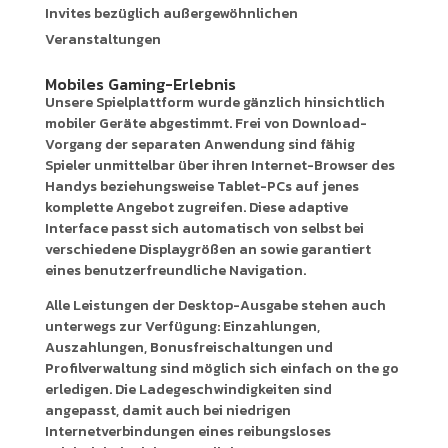
Invites bezüglich außergewöhnlichen
Veranstaltungen
Mobiles Gaming-Erlebnis
Unsere Spielplattform wurde gänzlich hinsichtlich
mobiler Geräte abgestimmt. Frei von Download-
Vorgang der separaten Anwendung sind fähig
Spieler unmittelbar über ihren Internet-Browser des
Handys beziehungsweise Tablet-PCs auf jenes
komplette Angebot zugreifen. Diese adaptive
Interface passt sich automatisch von selbst bei
verschiedene Displaygrößen an sowie garantiert
eines benutzerfreundliche Navigation.
Alle Leistungen der Desktop-Ausgabe stehen auch
unterwegs zur Verfügung: Einzahlungen,
Auszahlungen, Bonusfreischaltungen und
Profilverwaltung sind möglich sich einfach on the go
erledigen. Die Ladegeschwindigkeiten sind
angepasst, damit auch bei niedrigen
Internetverbindungen eines reibungsloses