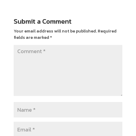
Submit a Comment
Your email address will not be published.
Required
fields are marked
*