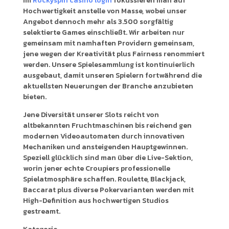
Im
Rockyspin casino login
fokussieren man auf
Hochwertigkeit anstelle von Masse, wobei unser
Angebot dennoch mehr als 3.500 sorgfältig
selektierte Games einschließt. Wir arbeiten nur
gemeinsam mit namhaften Providern gemeinsam,
jene wegen der Kreativität plus Fairness renommiert
werden. Unsere Spielesammlung ist kontinuierlich
ausgebaut, damit unseren Spielern fortwährend die
aktuellsten Neuerungen der Branche anzubieten
bieten.
Jene Diversität unserer Slots reicht von
altbekannten Fruchtmaschinen bis reichend gen
modernen Videoautomaten durch innovativen
Mechaniken und ansteigenden Hauptgewinnen.
Speziell glücklich sind man über die Live-Sektion,
worin jener echte Croupiers professionelle
Spielatmosphäre schaffen. Roulette, Blackjack,
Baccarat plus diverse Pokervarianten werden mit
High-Definition aus hochwertigen Studios
gestreamt.