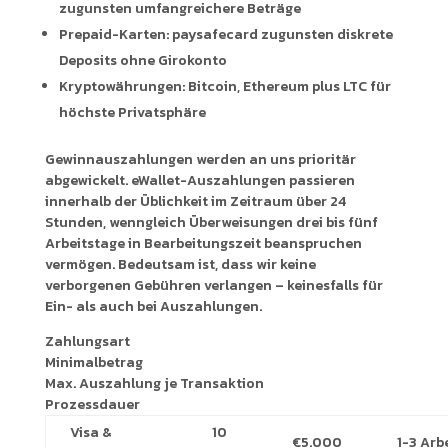
zugunsten umfangreichere Beträge
Prepaid-Karten: paysafecard zugunsten diskrete
Deposits ohne Girokonto
Kryptowährungen: Bitcoin, Ethereum plus LTC für
höchste Privatsphäre
Gewinnauszahlungen werden an uns prioritär
abgewickelt. eWallet-Auszahlungen passieren
innerhalb der Üblichkeit im Zeitraum über 24
Stunden, wenngleich Überweisungen drei bis fünf
Arbeitstage in Bearbeitungszeit beanspruchen
vermögen. Bedeutsam ist, dass wir keine
verborgenen Gebühren verlangen – keinesfalls für
Ein- als auch bei Auszahlungen.
Zahlungsart
Minimalbetrag
Max. Auszahlung je Transaktion
Prozessdauer
Visa &
10
€5.000
1-3 Arb