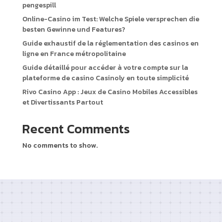
pengespill
Online-Casino im Test: Welche Spiele versprechen die
besten Gewinne und Features?
Guide exhaustif de la réglementation des casinos en
ligne en France métropolitaine
Guide détaillé pour accéder à votre compte sur la
plateforme de casino Casinoly en toute simplicité
Rivo Casino App : Jeux de Casino Mobiles Accessibles
et Divertissants Partout
Recent Comments
No comments to show.