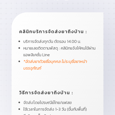
คลินิกบริการจัดส่งยาถึงบ้าน :
บริการจัดส่งทุกวัน ตัดรอบ 14.00 น.
หมายเลขติดตามพัสดุ : คลินิกแจ้งให้คนไข้ผ่าน
แอพลิเคชั่น Line
*จัดส่งยาด้วยชื่อบุคคล ไม่ระบุชื่อยาหน้า
บรรจุภัณฑ์
วิธีการจัดส่งยาถึงบ้าน :
จัดส่งโดยไปรษณีย์ไทย/แฟลช
ใช้เวลาในการจัดส่ง 1-3 วัน (ขึ้นกับพื้นที่)