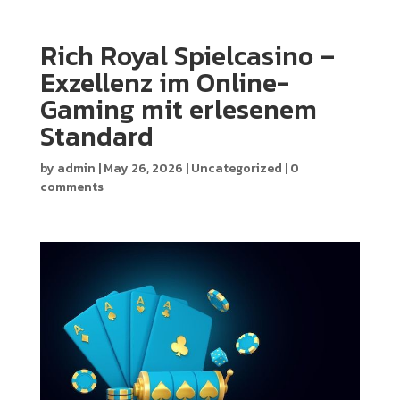
Rich Royal Spielcasino –
Exzellenz im Online-
Gaming mit erlesenem
Standard
by
admin
|
May 26, 2026
|
Uncategorized
|
0
comments