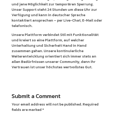
und jene Möglichkeit zur temporären Sperrung.
Unser Support steht 24 Stunden um diese Uhr zur
Verfügung und kann in deutscher Sprache
kontaktiert ansprechen – per Live-Chat, E-Mail oder
telefonisch.
Unsere Plattform verbindet Stil mit Funktionalität
und kreiert so eine Plattform, auf welcher
Unterhaltung und Sicherheit Hand in Hand
zusammen gehen. Unsere kontinuierliche
Weiterentwicklung orientiert sich immer stets an
allen Bedürfnissen unserer Community, denn Ihr
Vertrauen ist unser höchstes wertvollstes Gut.
Submit a Comment
Your email address will not be published.
Required
fields are marked
*