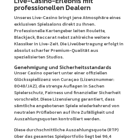
Live-Casino-Erlebnis mit
professionellen Dealern
Unseres Live-Casino bringt jene Atmosphäre eines
exklusiven Spielsalons direkt zu Ihnen.
Professionelle Kartengeber leiten Roulette,
Blackjack, Baccarat nebst zahlreiche weitere
Klassiker in Live-Zeit. Die Liveübertragung erfolgt in
absolut scharfer Premium-Qualität aus
spezialisierten Studios.
Genehmigung und Sicherheitsstandards
Unser Casino operiert unter einer offiziellen
Glücksspiellizenz von Curaçao (Lizenznummer:
8048/JAZ), die strenge Auflagen in Sachen
Spielerschutz, Fairness und finanzieller Sicherheit
vorschreibt. Diese Lizensierung garantiert, dass
sämtliche angebotenen Spiele wiederkehrend von
neutralen Prüflaboren auf ihre Zufälligkeit und
Auszahlungsquoten kontrolliert werden.
Diese durchschnittliche Auszahlungsquote (RTP)
über das gesamtes Spielportfolio liegt bei 96,4