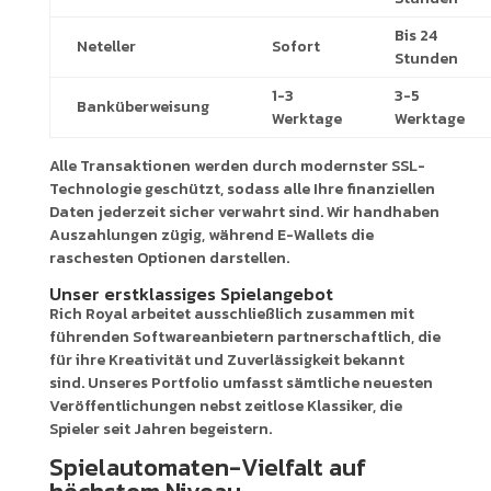
Bis 24
Neteller
Sofort
Stunden
1-3
3-5
Banküberweisung
Werktage
Werktage
Alle Transaktionen werden durch modernster SSL-
Technologie geschützt, sodass alle Ihre finanziellen
Daten jederzeit sicher verwahrt sind. Wir handhaben
Auszahlungen zügig, während E-Wallets die
raschesten Optionen darstellen.
Unser erstklassiges Spielangebot
Rich Royal arbeitet ausschließlich zusammen mit
führenden Softwareanbietern partnerschaftlich, die
für ihre Kreativität und Zuverlässigkeit bekannt
sind. Unseres Portfolio umfasst sämtliche neuesten
Veröffentlichungen nebst zeitlose Klassiker, die
Spieler seit Jahren begeistern.
Spielautomaten-Vielfalt auf