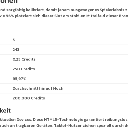
ionen
d sorgfältig kalibriert, damit jenem ausgewogenes Spielerlebnis 
e 96% platziert sich dieser Slot am stabilen Mittelfeld dieser Bra
5
243
0,25 Credits
250 Credits
95,97%
Durchschnitt hinauf Hoch
200.000 Credits
keit
aktuellen Devices. Diese HTML5-Technologie garantiert reibungslos
uch an tragbaren Geräten. Tablet-Nutzer ziehen speziell durch d