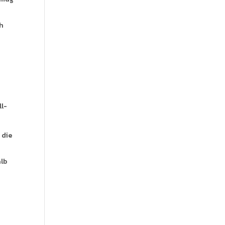
ch
l-
 die
alb