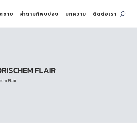
พศชาย
คำถามที่พบบ่อย
บทความ
ติดต่อเรา
ORISCHEM FLAIR
hem Flair