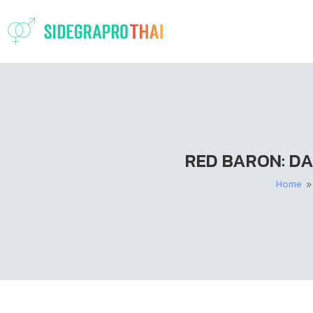
RED BARON: DA
Home