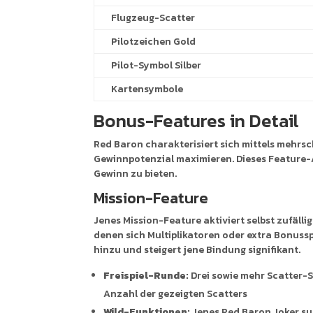
Flugzeug-Scatter
Pilotzeichen Gold
Pilot-Symbol Silber
Kartensymbole
Bonus-Features in Detail
Red Baron charakterisiert sich mittels mehrs
Gewinnpotenzial maximieren. Dieses Feature-A
Gewinn zu bieten.
Mission-Feature
Jenes Mission-Feature aktiviert selbst zufälli
denen sich Multiplikatoren oder extra Bonussp
hinzu und steigert jene Bindung signifikant.
Freispiel-Runde:
Drei sowie mehr Scatter-S
Anzahl der gezeigten Scatters
Wild-Funktionen:
Jenes Red Baron Joker su