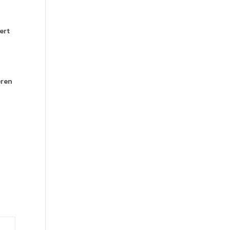
ert
eren