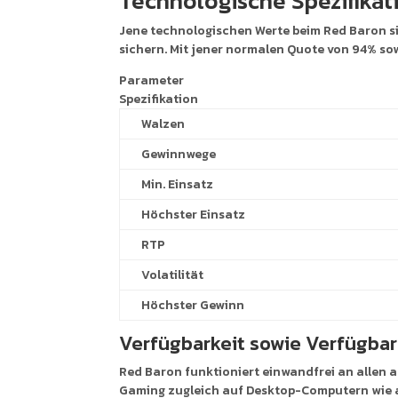
Technologische Spezifikat
Jene technologischen Werte beim Red Baron sin
sichern. Mit jener normalen Quote von 94% sowi
Parameter
Spezifikation
Walzen
Gewinnwege
Min. Einsatz
Höchster Einsatz
RTP
Volatilität
Höchster Gewinn
Verfügbarkeit sowie Verfügbar
Red Baron funktioniert einwandfrei an allen 
Gaming zugleich auf Desktop-Computern wie a