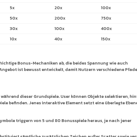
5x
20x
100x
50x
200x
750x
30x
100x
400x
10x
40x
150x
chichtige Bonus-Mechaniken ab, die beides Spannung wie auch
ngebot ist bewusst entwickelt, damit Nutzern verschiedene Pfade
g während dieser Grundspiele. User können Objekte selektieren, hin
iele befinden. Jenes interaktive Element setzt eine überlegte Eben
ymbole triggern von 5 und 80 Bonusspiele heraus, je nach jener
bstituiert sämtliche zusätzlichen Zeichen außer Scatter sowie ve