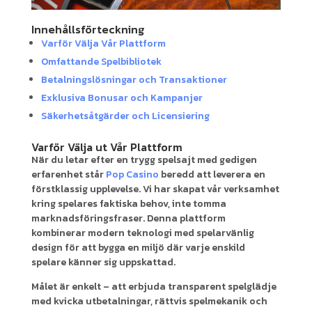
Innehållsförteckning
Varför Välja Vår Plattform
Omfattande Spelbibliotek
Betalningslösningar och Transaktioner
Exklusiva Bonusar och Kampanjer
Säkerhetsåtgärder och Licensiering
Varför Välja ut Vår Plattform
När du letar efter en trygg spelsajt med gedigen
erfarenhet står
Pop Casino
beredd att leverera en
förstklassig upplevelse. Vi har skapat vår verksamhet
kring spelares faktiska behov, inte tomma
marknadsföringsfraser. Denna plattform
kombinerar modern teknologi med spelarvänlig
design för att bygga en miljö där varje enskild
spelare känner sig uppskattad.
Målet är enkelt – att erbjuda transparent spelglädje
med kvicka utbetalningar, rättvis spelmekanik och