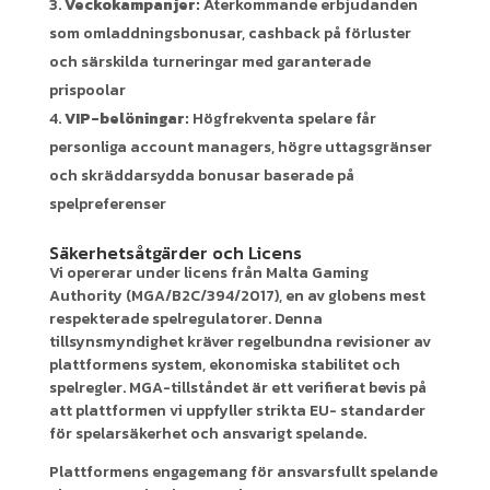
Veckokampanjer:
Återkommande erbjudanden
som omladdningsbonusar, cashback på förluster
och särskilda turneringar med garanterade
prispoolar
VIP-belöningar:
Högfrekventa spelare får
personliga account managers, högre uttags­gränser
och skräddarsydda bonusar baserade på
spelpreferenser
Säkerhetsåtgärder och Licens
Vi opererar under licens från Malta Gaming
Authority (MGA/B2C/394/2017), en av globens mest
respekterade spelregulatorer. Denna
tillsynsmyndighet kräver regelbundna revisioner av
plattformens system, ekonomiska stabilitet och
spelregler. MGA-tillståndet är ett verifierat bevis på
att plattformen vi uppfyller strikta EU- standarder
för spelarsäkerhet och ansvarigt spelande.
Plattformens engagemang för ansvarsfullt spelande