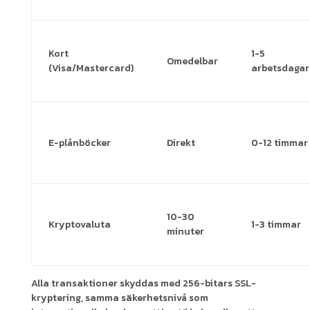
Kort
1-5
Omedelbar
(Visa/Mastercard)
arbetsdagar
E-plånböcker
Direkt
0-12 timmar
10-30
Kryptovaluta
1-3 timmar
minuter
Alla transaktioner skyddas med 256-bitars SSL-
kryptering, samma säkerhetsnivå som