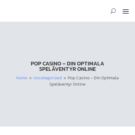
POP CASINO – DIN OPTIMALA
SPELÄVENTYR ONLINE
Home
Uncategorized
Pop Casino – Din Optimala
9
9
Speläventyr Online