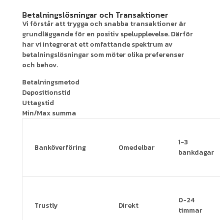
Betalningslösningar och Transaktioner
Vi förstår att trygga och snabba transaktioner är
grundläggande för en positiv spelupplevelse. Därför
har vi integrerat ett omfattande spektrum av
betalningslösningar som möter olika preferenser
och behov.
Betalningsmetod
Depositionstid
Uttagstid
Min/Max summa
1-3
Banköverföring
Omedelbar
bankdagar
0-24
Trustly
Direkt
timmar