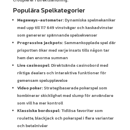
croupierer i direktsändning.
Populära Spelkategorier
Megaways-automater:
Dynamiska spelmekaniker
med upp till 117 649 vinstvägar och kaskadvinster
som genererar spännande spelsekvenser
Progressiva jackpots:
Sammankopplade spel där
prispotten ökar med varje insats tills någon tar
hem den enorma summan
Live casinospel:
Direktsända casinobord med
riktiga dealers och interaktiva funktioner för
gemensam spelupplevelse
Video poker:
Strategibaserade pokerspel som
kombinerar skicklighet med slump för användare
som vill ha mer kontroll
Klassiska bordsspel:
Tidlösa favoriter som
roulette, blackjack och pokerspel i flera varianter
och betalnivåer