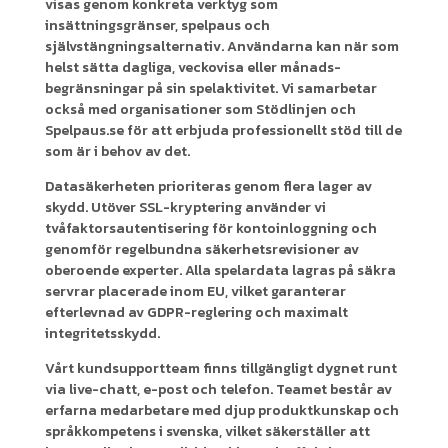
visas genom konkreta verktyg som
insättningsgränser, spelpaus och
självstängningsalternativ. Användarna kan när som
helst sätta dagliga, veckovisa eller månads-
begränsningar på sin spelaktivitet. Vi samarbetar
också med organisationer som Stödlinjen och
Spelpaus.se för att erbjuda professionellt stöd till de
som är i behov av det.
Datasäkerheten prioriteras genom flera lager av
skydd. Utöver SSL-kryptering använder vi
tvåfaktorsautentisering för kontoinloggning och
genomför regelbundna säkerhetsrevisioner av
oberoende experter. Alla spelardata lagras på säkra
servrar placerade inom EU, vilket garanterar
efterlevnad av GDPR-reglering och maximalt
integritetsskydd.
Vårt kundsupportteam finns tillgängligt dygnet runt
via live-chatt, e-post och telefon. Teamet består av
erfarna medarbetare med djup produktkunskap och
språkkompetens i svenska, vilket säkerställer att