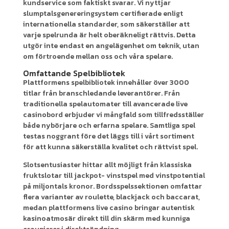
kundservice som faktiskt svarar. Vi nyttjar
slumptalsgenereringsystem certifierade enligt
internationella standarder, som säkerställer att
varje spelrunda är helt oberäkneligt rättvis. Detta
utgör inte endast en angelägenhet om teknik, utan
om förtroende mellan oss och våra spelare.
Omfattande Spelbibliotek
Plattformens spelbibliotek innehåller över 3000
titlar från branschledande leverantörer. Från
traditionella spelautomater till avancerade live
casinobord erbjuder vi mångfald som tillfredsställer
både nybörjare och erfarna spelare. Samtliga spel
testas noggrant före det läggs till i vårt sortiment
för att kunna säkerställa kvalitet och rättvist spel.
Slotsentusiaster hittar allt möjligt från klassiska
fruktslotar till jackpot- vinstspel med vinstpotential
på miljontals kronor. Bordsspelssektionen omfattar
flera varianter av roulette, blackjack och baccarat,
medan plattformens live casino bringar autentisk
kasinoatmosär direkt till din skärm med kunniga