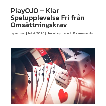
PlayOJO – Klar
Spelupplevelse Fri från
Omsättningskrav
by
admin
|
Jul 4, 2026
|
Uncategorized
|
0 comments