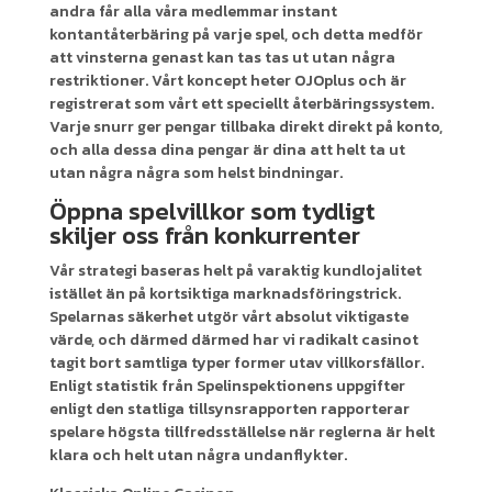
andra får alla våra medlemmar instant
kontantåterbäring på varje spel, och detta medför
att vinsterna genast kan tas tas ut utan några
restriktioner. Vårt koncept heter OJOplus och är
registrerat som vårt ett speciellt återbäringssystem.
Varje snurr ger pengar tillbaka direkt direkt på konto,
och alla dessa dina pengar är dina att helt ta ut
utan några några som helst bindningar.
Öppna spelvillkor som tydligt
skiljer oss från konkurrenter
Vår strategi baseras helt på varaktig kundlojalitet
istället än på kortsiktiga marknadsföringstrick.
Spelarnas säkerhet utgör vårt absolut viktigaste
värde, och därmed därmed har vi radikalt casinot
tagit bort samtliga typer former utav villkorsfällor.
Enligt statistik från Spelinspektionens uppgifter
enligt den statliga tillsynsrapporten rapporterar
spelare högsta tillfredsställelse när reglerna är helt
klara och helt utan några undanflykter.