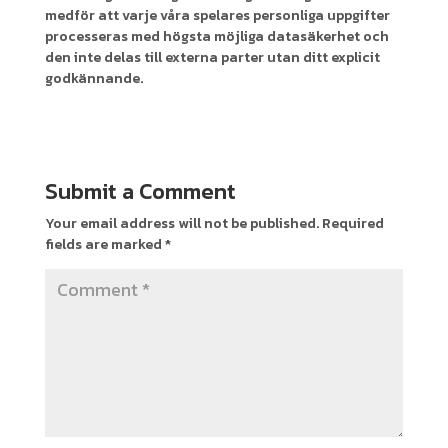
medför att varje våra spelares personliga uppgifter
processeras med högsta möjliga datasäkerhet och
den inte delas till externa parter utan ditt explicit
godkännande.
Submit a Comment
Your email address will not be published.
Required
fields are marked
*