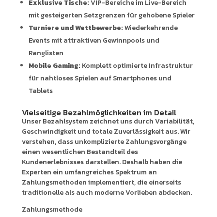
Exklusive Tische:
VIP-Bereiche im Live-Bereich
mit gesteigerten Setzgrenzen für gehobene Spieler
Turniere und Wettbewerbe:
Wiederkehrende
Events mit attraktiven Gewinnpools und
Ranglisten
Mobile Gaming:
Komplett optimierte Infrastruktur
für nahtloses Spielen auf Smartphones und
Tablets
Vielseitige Bezahlmöglichkeiten im Detail
Unser Bezahlsystem zeichnet uns durch Variabilität,
Geschwindigkeit und totale Zuverlässigkeit aus. Wir
verstehen, dass unkomplizierte Zahlungsvorgänge
einen wesentlichen Bestandteil des
Kundenerlebnisses darstellen. Deshalb haben die
Experten ein umfangreiches Spektrum an
Zahlungsmethoden implementiert, die einerseits
traditionelle als auch moderne Vorlieben abdecken.
Zahlungsmethode