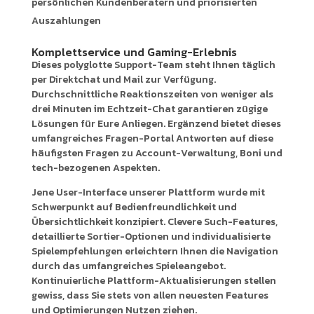
persönlichen Kundenberatern und priorisierten
Auszahlungen
Komplettservice und Gaming-Erlebnis
Dieses polyglotte Support-Team steht Ihnen täglich
per Direktchat und Mail zur Verfügung.
Durchschnittliche Reaktionszeiten von weniger als
drei Minuten im Echtzeit-Chat garantieren zügige
Lösungen für Eure Anliegen. Ergänzend bietet dieses
umfangreiches Fragen-Portal Antworten auf diese
häufigsten Fragen zu Account-Verwaltung, Boni und
tech-bezogenen Aspekten.
Jene User-Interface unserer Plattform wurde mit
Schwerpunkt auf Bedienfreundlichkeit und
Übersichtlichkeit konzipiert. Clevere Such-Features,
detaillierte Sortier-Optionen und individualisierte
Spielempfehlungen erleichtern Ihnen die Navigation
durch das umfangreiches Spieleangebot.
Kontinuierliche Plattform-Aktualisierungen stellen
gewiss, dass Sie stets von allen neuesten Features
und Optimierungen Nutzen ziehen.