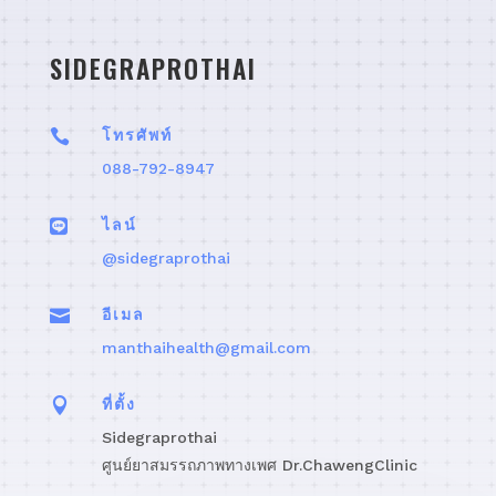
SIDEGRAPROTHAI

โทรศัพท์
088-792-8947

ไลน์
@sidegraprothai

อีเมล
manthaihealth@gmail.com

ที่ตั้ง
Sidegraprothai
ศูนย์ยาสมรรถภาพทางเพศ Dr.ChawengClinic