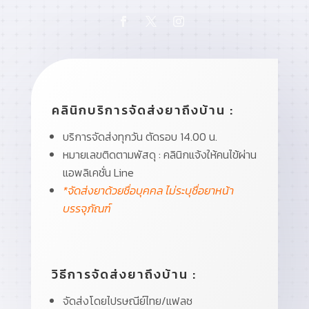
คลินิกบริการจัดส่งยาถึงบ้าน :
บริการจัดส่งทุกวัน ตัดรอบ 14.00 น.
หมายเลขติดตามพัสดุ : คลินิกแจ้งให้คนไข้ผ่าน
แอพลิเคชั่น Line
*จัดส่งยาด้วยชื่อบุคคล ไม่ระบุชื่อยาหน้า
บรรจุภัณฑ์
วิธีการจัดส่งยาถึงบ้าน :
จัดส่งโดยไปรษณีย์ไทย/แฟลช