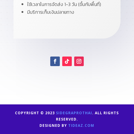
ใช้เวลาในการจัดส่ง 1-3 วัน (ขึ้นกับพื้นที่)
มีบริการเก็บเงินปลายทาง
COPYRIGHT © 2023
SIDEGRAPROTHAI
. ALL RIGHTS
RESERVED.
DESIGNED BY
TIDEAZ.COM