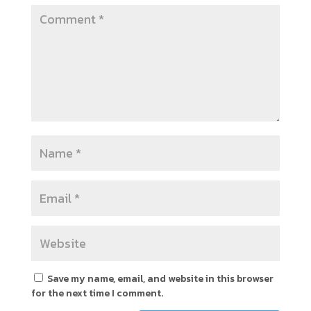
Save my name, email, and website in this browser
for the next time I comment.