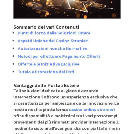
Sommario dei vari Contenuti
Punti di forza delle Soluzioni Estere
Aspetti Uniche dei Casino Stranieri
Autorizzazioni nonché Normative
Metodi per effettuare Pagamento Offerti
Offerte e le Iniziative Esclusive
Tutela e Protezione dei Dati
Vantaggi delle Portali Estere
Tali soluzioni dedicate al gioco d’azzardo
internazionali offrono un’esperienza esclusiva che
si caratterizza per ampiezza e dalla innovazione. La
nostra nostra piattaforma
casino online stranieri
offre disponibilità a moltissimi tra i vari passatempi
provenienti dai più rinomati provider internazionali,
mediante sistemi all’avanguardia con piattaforme in