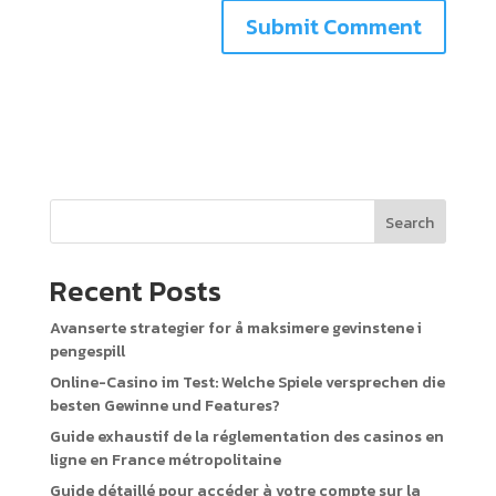
Search
Recent Posts
Avanserte strategier for å maksimere gevinstene i
pengespill
Online-Casino im Test: Welche Spiele versprechen die
besten Gewinne und Features?
Guide exhaustif de la réglementation des casinos en
ligne en France métropolitaine
Guide détaillé pour accéder à votre compte sur la