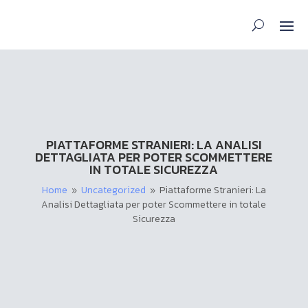
PIATTAFORME STRANIERI: LA ANALISI
DETTAGLIATA PER POTER SCOMMETTERE
IN TOTALE SICUREZZA
Home
Uncategorized
Piattaforme Stranieri: La
9
9
Analisi Dettagliata per poter Scommettere in totale
Sicurezza