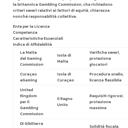
la britannica Gambling Commission, che richiedono
criteri severi relativi ai fattori di equità, chiarezza
nonché responsabilità collettiva.
Ente per la Licenza
Competenza
Caratteristiche Essenziali
Indice di Affidabilità
La Malta
Verifiche severi,
Isola di
del Gaming
protezione
Malta
Commission
giocatori
Curaçao
Isola di
Procedura snello,
eGaming
Curaçao
licenza flessibile
United
Kingdom
Requisiti rigorosi,
Il Regno
per il
protezione
Unito
Gambling
massima
Commission
Di Gibilterra
Solidità fiscale,