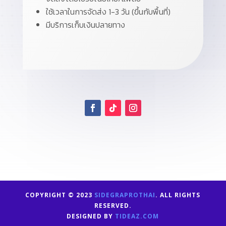
ใช้เวลาในการจัดส่ง 1-3 วัน (ขึ้นกับพื้นที่)
มีบริการเก็บเงินปลายทาง
COPYRIGHT © 2023
SIDEGRAPROTHAI
. ALL RIGHTS
RESERVED.
DESIGNED BY
TIDEAZ.COM