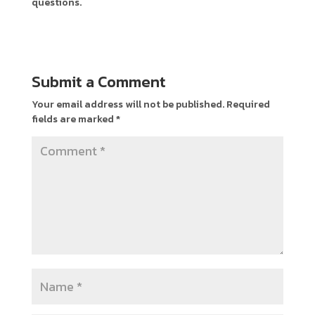
questions.
Submit a Comment
Your email address will not be published.
Required
fields are marked
*