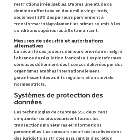
restrictions irréalisables. D’après une étude du
domaine effectuée en deux mille vingt-trois,
seulement 23% des parieurs parviennent à
transformer intégralement les primes soumis à les
conditions supérieures à 8x le montant.
Mesures de sécurité et autorisations
alternatives
La sécurité des joueurs demeure prioritaire malgré
l’absence de régulation française. Les plateformes
sérieuses détiennent des licences délivrées par des
organismes établies internationalement,
garantissant des audits réguliers et un suivi de
normes stricts.
Systèmes de protection des
données
Les technologies de cryptage SSL deux cent
cinquante-six bits sécurisent toutes les
transactions monétaires et informations
personnelles. Les serveurs sécurisés localisés dans
des juridictions strictes assurent la discrétion