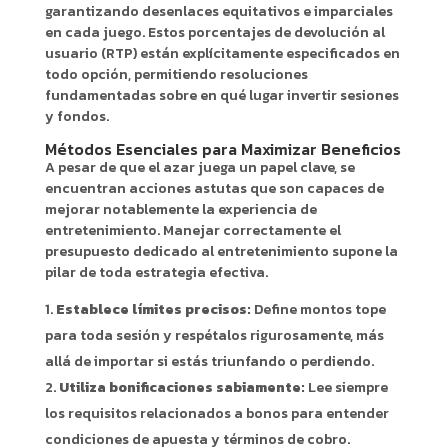
garantizando desenlaces equitativos e imparciales
en cada juego. Estos porcentajes de devolución al
usuario (RTP) están explícitamente especificados en
todo opción, permitiendo resoluciones
fundamentadas sobre en qué lugar invertir sesiones
y fondos.
Métodos Esenciales para Maximizar Beneficios
A pesar de que el azar juega un papel clave, se
encuentran acciones astutas que son capaces de
mejorar notablemente la experiencia de
entretenimiento. Manejar correctamente el
presupuesto dedicado al entretenimiento supone la
pilar de toda estrategia efectiva.
Establece límites precisos:
Define montos tope
para toda sesión y respétalos rigurosamente, más
allá de importar si estás triunfando o perdiendo.
Utiliza bonificaciones sabiamente:
Lee siempre
los requisitos relacionados a bonos para entender
condiciones de apuesta y términos de cobro.