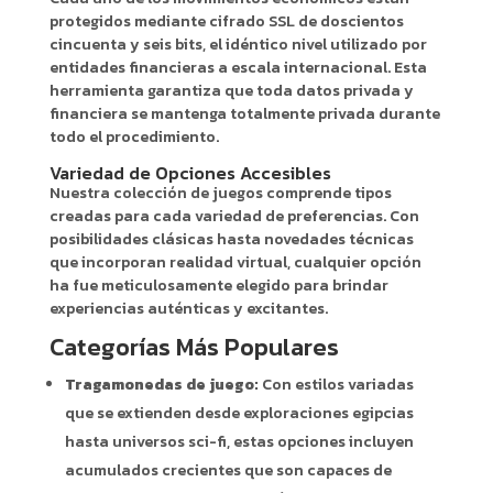
protegidos mediante cifrado SSL de doscientos
cincuenta y seis bits, el idéntico nivel utilizado por
entidades financieras a escala internacional. Esta
herramienta garantiza que toda datos privada y
financiera se mantenga totalmente privada durante
todo el procedimiento.
Variedad de Opciones Accesibles
Nuestra colección de juegos comprende tipos
creadas para cada variedad de preferencias. Con
posibilidades clásicas hasta novedades técnicas
que incorporan realidad virtual, cualquier opción
ha fue meticulosamente elegido para brindar
experiencias auténticas y excitantes.
Categorías Más Populares
Tragamonedas de juego:
Con estilos variadas
que se extienden desde exploraciones egipcias
hasta universos sci-fi, estas opciones incluyen
acumulados crecientes que son capaces de