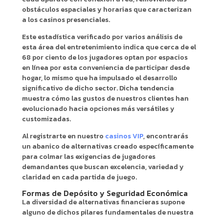
obstáculos espaciales y horarias que caracterizan
a los casinos presenciales.
Este estadística verificado por varios análisis de
esta área del entretenimiento indica que cerca de el
68 por ciento de los jugadores optan por espacios
en línea por esta conveniencia de participar desde
hogar, lo mismo que ha impulsado el desarrollo
significativo de dicho sector. Dicha tendencia
muestra cómo las gustos de nuestros clientes han
evolucionado hacia opciones más versátiles y
customizadas.
Al registrarte en nuestro
casinos VIP
, encontrarás
un abanico de alternativas creado específicamente
para colmar las exigencias de jugadores
demandantes que buscan excelencia, variedad y
claridad en cada partida de juego.
Formas de Depósito y Seguridad Económica
La diversidad de alternativas financieras supone
alguno de dichos pilares fundamentales de nuestra