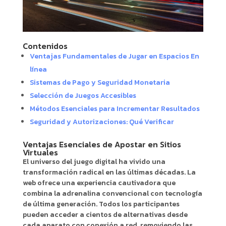
Contenidos
Ventajas Fundamentales de Jugar en Espacios En
línea
Sistemas de Pago y Seguridad Monetaria
Selección de Juegos Accesibles
Métodos Esenciales para Incrementar Resultados
Seguridad y Autorizaciones: Qué Verificar
Ventajas Esenciales de Apostar en Sitios
Virtuales
El universo del juego digital ha vivido una
transformación radical en las últimas décadas. La
web ofrece una experiencia cautivadora que
combina la adrenalina convencional con tecnología
de última generación. Todos los participantes
pueden acceder a cientos de alternativas desde
cada aparato con conexión a red, removiendo las