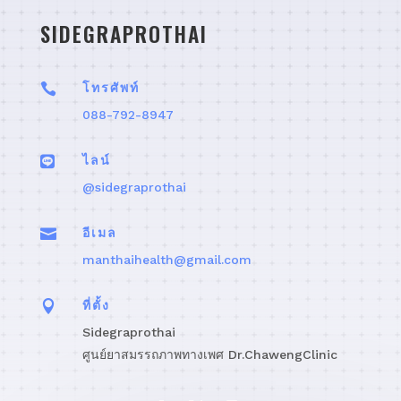
SIDEGRAPROTHAI

โทรศัพท์
088-792-8947

ไลน์
@sidegraprothai

อีเมล
manthaihealth@gmail.com

ที่ตั้ง
Sidegraprothai
ศูนย์ยาสมรรถภาพทางเพศ Dr.ChawengClinic