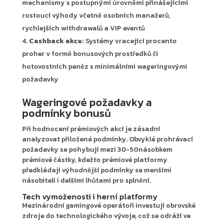
mechanismy s postupnými úrovněmi přinášejícími
rostoucí výhody včetně osobních manažerů,
rychlejších withdrawalů a VIP eventů
Cashback akce:
Systémy vracející procento
proher v formě bonusových prostředků či
hotovostních peněz s minimálními wageringovými
požadavky
Wageringové požadavky a
podmínky bonusů
Při hodnocení prémiových akcí je zásadní
analyzovat přiložené podmínky. Obvyklé prohrávací
požadavky se pohybují mezi 30-50násobkem
prémiové částky, kdežto prémiové platformy
předkládají výhodnější podmínky se menšími
násobiteli i delšími lhůtami pro splnění.
Tech vymoženosti i herní platformy
Mezinárodní gamingové operátoři investují obrovské
zdroje do technologického vývoje, což se odráží ve