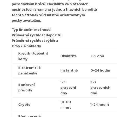
požadavkům hráčů. Flexibilita ve platebních
možnostech znamená jednu z hlavních benefitů
těchto stránek vůči místně orientovaným
poskytovatelům.
Typ finanční možnosti
Průměrná rychlost depositu
Průměrná rychlost výběru
Obvyklé náklady
Kreditní/debetní
Okamžitě
3-5 dnů
karty
Elektronické
Instantně
0-24 hodin
peněženky
1-3
3-7
Bankovní
pracovní
pracovních
převody
dny
dnů
10-60
Crypto
1-24 hodin
minut
Předplacené