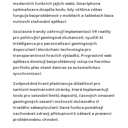
moderních funkcích jejich webů. Smartphone
optimalizace dospěla bodu, kdy většina zábav
funguje bezproblémově v mobilech a tabletech beze
nutnosti stahování aplikací.
Současné trendy zahrnují implementaci VR reality
pro pohlcující gamingové zkušenosti, využití AI
intelligence pro personalizaci gamingových
doporučení i blockchain technologie pro
transparentnost hracích výsledků. Progresivní web
aplikace dovolují bezproblémový vstup na hernímu
portfoliu přes všemi devices se automatickou
synchronizací.
Zodpovědné hraní představuje důležitost pro
seriózní mezinárodní stránky, které implementují
tools pro setování limitů depositů, časových omezení
gamingových sezení i možnosti dočasného či
trvalého sebevyloučení. Dané funkce pomáhají
zachovávat zdravý přístupnost k zábavě a prevenci
problémovému chování.