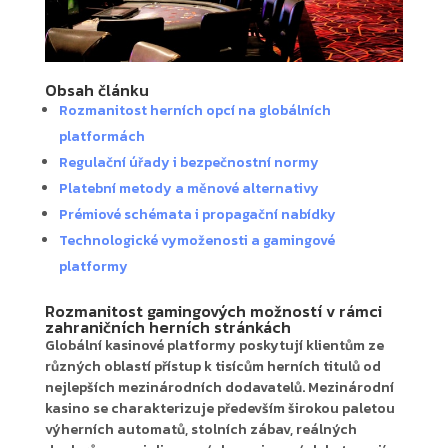
Obsah článku
Rozmanitost herních opcí na globálních
platformách
Regulační úřady i bezpečnostní normy
Platební metody a měnové alternativy
Prémiové schémata i propagační nabídky
Technologické vymoženosti a gamingové
platformy
Rozmanitost gamingových možností v rámci
zahraničních herních stránkách
Globální kasinové platformy poskytují klientům ze
různých oblastí přístup k tisícům herních titulů od
nejlepších mezinárodních dodavatelů. Mezinárodní
kasino se charakterizuje především širokou paletou
výherních automatů, stolních zábav, reálných