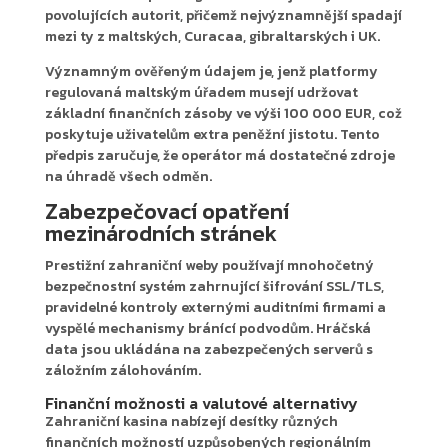
povolujících autorit, přičemž nejvýznamnější spadají
mezi ty z maltských, Curacaa, gibraltarských i UK.
Významným ověřeným údajem je, jenž platformy
regulovaná maltským úřadem musejí udržovat
základní finančních zásoby ve výši 100 000 EUR, což
poskytuje uživatelům extra peněžní jistotu. Tento
předpis zaručuje, že operátor má dostatečné zdroje
na úhradě všech odměn.
Zabezpečovací opatření
mezinárodních stránek
Prestižní zahraniční weby používají mnohočetný
bezpečnostní systém zahrnující šifrování SSL/TLS,
pravidelné kontroly externými auditními firmami a
vyspělé mechanismy bránící podvodům. Hráčská
data jsou ukládána na zabezpečených serverů s
záložním zálohováním.
Finanční možnosti a valutové alternativy
Zahraniční kasina nabízejí desítky různých
finančních možností uzpůsobených regionálním