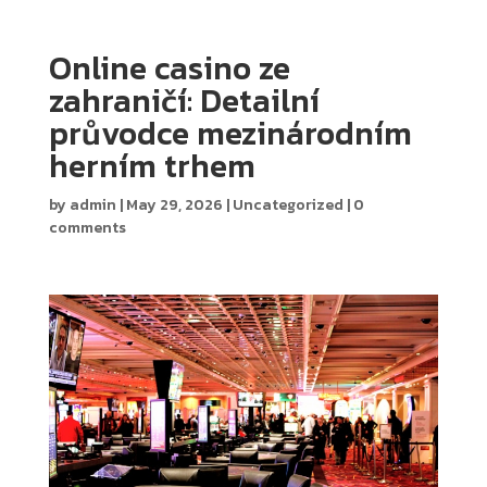
Online casino ze
zahraničí: Detailní
průvodce mezinárodním
herním trhem
by
admin
|
May 29, 2026
|
Uncategorized
|
0
comments