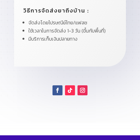
วิธีการจัดส่งยาถึงบ้าน :
จัดส่งโดยไปรษณีย์ไทย/แฟลช
ใช้เวลาในการจัดส่ง 1-3 วัน (ขึ้นกับพื้นที่)
มีบริการเก็บเงินปลายทาง