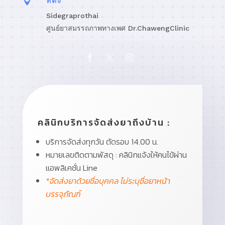

ที่ตั้ง
Sidegraprothai
ศูนย์ยาสมรรถภาพทางเพศ Dr.ChawengClinic
คลินิกบริการจัดส่งยาถึงบ้าน :
บริการจัดส่งทุกวัน ตัดรอบ 14.00 น.
หมายเลขติดตามพัสดุ : คลินิกแจ้งให้คนไข้ผ่าน
แอพลิเคชั่น Line
*จัดส่งยาด้วยชื่อบุคคล ไม่ระบุชื่อยาหน้า
บรรจุภัณฑ์