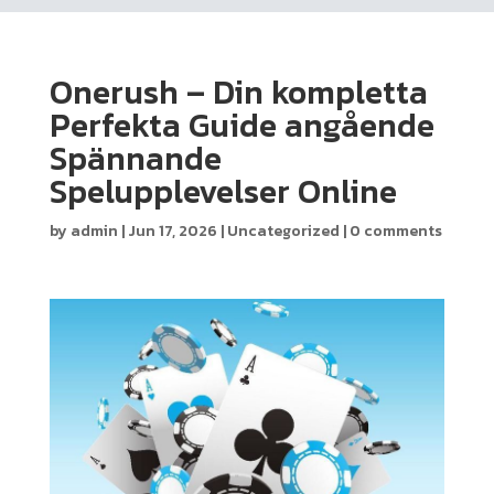
Onerush – Din kompletta
Perfekta Guide angående
Spännande
Spelupplevelser Online
by
admin
|
Jun 17, 2026
|
Uncategorized
|
0 comments