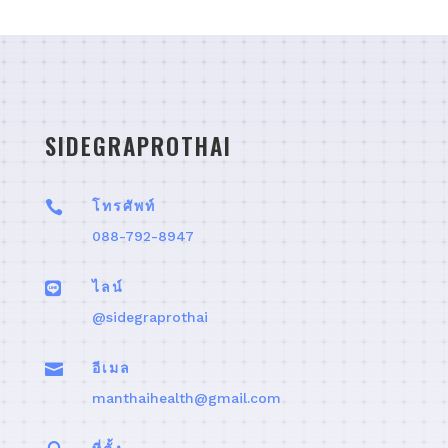
SIDEGRAPROTHAI

โทรศัพท์
088-792-8947

ไลน์
@sidegraprothai

อีเมล
manthaihealth@gmail.com