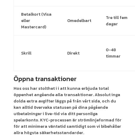
Betalkort (Visa
Tre till fem
eller
Omedelbart
dagar
Mastercard)
0-48
Skrill
Direkt
timmar
Öppna transaktioner
Hos oss har stolthet i i att kunna erbjuda total
öppenhet angående alla transaktioner. Absolut inga
dolda extra avgifter läggs på från vårt sida, och du
kan alltid övervaka statusen på dina pågående
utbetalningar i live-tid via ditt personliga
spelarkonto. KYC-processen är strömlinjeformad för
för att minimera väntetid samtidigt som vi bibehåller
allra högsta säkerhetsstandarder.