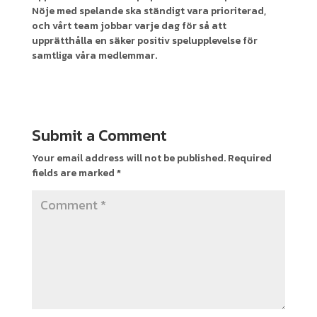
Nöje med spelande ska ständigt vara prioriterad,
och vårt team jobbar varje dag för så att
upprätthålla en säker positiv spelupplevelse för
samtliga våra medlemmar.
Submit a Comment
Your email address will not be published.
Required
fields are marked
*