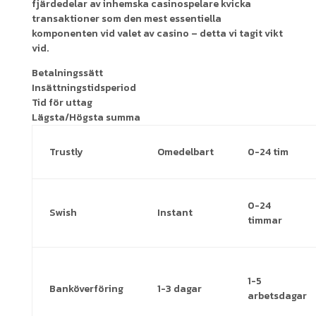
fjärdedelar av inhemska casinospelare kvicka
transaktioner som den mest essentiella
komponenten vid valet av casino – detta vi tagit vikt
vid.
Betalningssätt
Insättningstidsperiod
Tid för uttag
Lägsta/Högsta summa
Trustly
Omedelbart
0-24 tim
0-24
Swish
Instant
timmar
1-5
Banköverföring
1-3 dagar
arbetsdagar