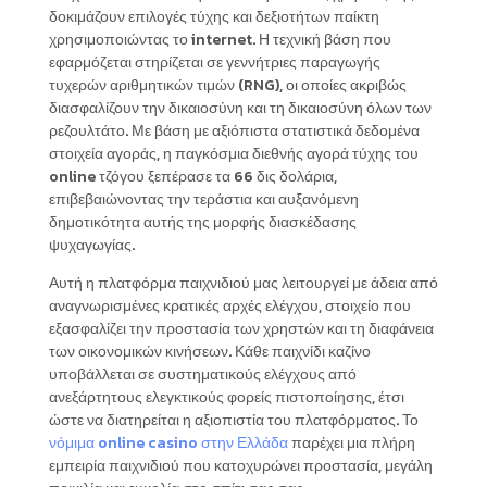
δοκιμάζουν επιλογές τύχης και δεξιοτήτων παίκτη
χρησιμοποιώντας το internet. Η τεχνική βάση που
εφαρμόζεται στηρίζεται σε γεννήτριες παραγωγής
τυχερών αριθμητικών τιμών (RNG), οι οποίες ακριβώς
διασφαλίζουν την δικαιοσύνη και τη δικαιοσύνη όλων των
ρεζουλτάτο. Με βάση με αξιόπιστα στατιστικά δεδομένα
στοιχεία αγοράς, η παγκόσμια διεθνής αγορά τύχης του
online τζόγου ξεπέρασε τα 66 δις δολάρια,
επιβεβαιώνοντας την τεράστια και αυξανόμενη
δημοτικότητα αυτής της μορφής διασκέδασης
ψυχαγωγίας.
Αυτή η πλατφόρμα παιχνιδιού μας λειτουργεί με άδεια από
αναγνωρισμένες κρατικές αρχές ελέγχου, στοιχείο που
εξασφαλίζει την προστασία των χρηστών και τη διαφάνεια
των οικονομικών κινήσεων. Κάθε παιχνίδι καζίνο
υποβάλλεται σε συστηματικούς ελέγχους από
ανεξάρτητους ελεγκτικούς φορείς πιστοποίησης, έτσι
ώστε να διατηρείται η αξιοπιστία του πλατφόρματος. Το
νόμιμα online casino στην Ελλάδα
παρέχει μια πλήρη
εμπειρία παιχνιδιού που κατοχυρώνει προστασία, μεγάλη