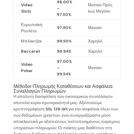
96.00%
Video
Μεσαίο Προς
–
Slots
έως Μεγάλο
97.50%
Ευρωπαϊκή
97.30%
Μεσαίο
Ρουλέτα
Μπλάκτζακ
99.50%
Χαμηλό
Baccarat
98.94%
Χαμηλό
97.00%
Video
–
Μεσαίο
Poker
99.54%
Μέθοδοι Πληρωμής Καταθέσεων και Ασφάλεια
Συναλλαγών Πληρωμών
Η απόλυτη διασφάλιση των οικονομικών συναλλαγών
αποτελεί κύρια προτεραιότητά μας. Αξιοποιούμε
κρυπτογράφηση SSL 128-bit για την ασφάλεια όλων των
των δεδομένων χρηστών, ενώ συνεργαζόμαστε μόνο
αποκλειστικά με αξιόπιστους πιστοποιημένους παρόχους
υπηρεσιών πληρωμών. Οι παίκτες μας διαθέτουν στη