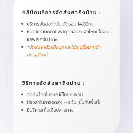
คลินิกบริการจัดส่งยาถึงบ้าน :
บริการจัดส่งทุกวัน ตัดรอบ 14.00 น.
หมายเลขติดตามพัสดุ : คลินิกแจ้งให้คนไข้ผ่าน
แอพลิเคชั่น Line
*จัดส่งยาด้วยชื่อบุคคล ไม่ระบุชื่อยาหน้า
บรรจุภัณฑ์
วิธีการจัดส่งยาถึงบ้าน :
จัดส่งโดยไปรษณีย์ไทย/แฟลช
ใช้เวลาในการจัดส่ง 1-3 วัน (ขึ้นกับพื้นที่)
มีบริการเก็บเงินปลายทาง