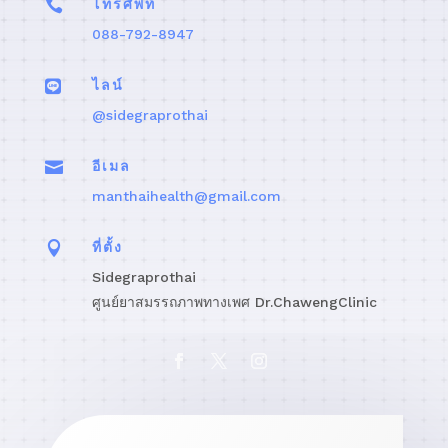

โทรศัพท์
088-792-8947

ไลน์
@sidegraprothai

อีเมล
manthaihealth@gmail.com

ที่ตั้ง
Sidegraprothai
ศูนย์ยาสมรรถภาพทางเพศ Dr.ChawengClinic